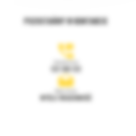
POZOSTAŃMY W KONTAKCIE
Zadzwoń do nas
122 100 122
Napisz do nas
WYŚLIJ WIADOMOŚĆ