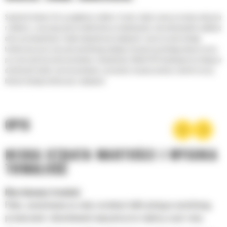
Spycharki kołowe Cat są wyjątkowo solidne i trwałe, dzięki czemu przestoje należą do
rzadkości, a maszynę można wielokrotnie przebudowywać, aby maksymalnie wydłużyć
okres jej eksploatacji. Dzięki optymalizacji wydajności i uproszczeniu obsługi
technicznej nasze maszyny umożliwiają wydajną i bezpieczną obsługę miejsca pracy
przy niższych kosztach posiadania i eksploatacji. Model 824 kontynuuje tę tradycję w
dziedzinach takich, jak niezawodność, sprawność, bezpieczeństwo, komfort pracy,
łatwość obsługi technicznej i wydajność.
OPIS
NISKA UTRATA WARTOŚCI I WYSOKA
TRWAŁOŚĆ
Niezrównana trwałość
Pełne, zamontowane na całej szerokości belki pchające umożliwiają
przenoszenie i absorbowanie naprężeń przez większą część ramy.