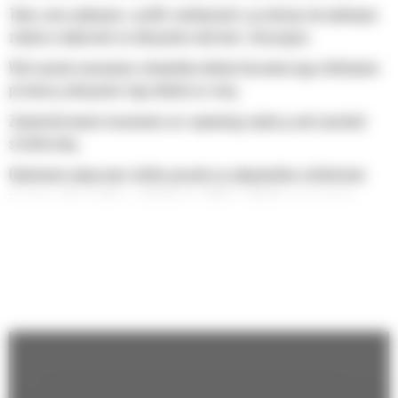
Tylna rama wykonana z profili zamkniętych o przekroju skrzynkowym
zwiększa odporność na obciążenia udarowe i skręcające.
Wytrzymałe mocowania siłowników układu kierowniczego efektywnie
przenoszą obciążenia tego układu na ramę.
Zoptymalizowane mocowania osi zapewniają większą wytrzymałość
strukturalną.
Opóźnienie wyłączenia silnika pozwala na odpowiednie schłodzenie
maszyny, aby zapobiec uszkodzeniu silnika i układu oczyszczania
spalin.
Odporne na wstrząsy i trwałe lemiesze charakteryzują się
znakomitymi parametrami spychania i przemieszczania materiału.