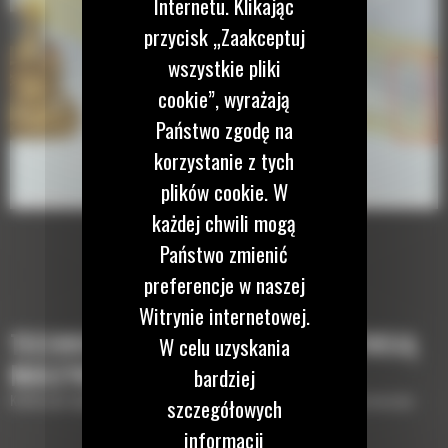
Internetu. Klikając
przycisk „Zaakceptuj
wszystkie pliki
cookie”, wyrażają
Państwo zgodę na
korzystanie z tych
plików cookie. W
każdej chwili mogą
Państwo zmienić
preferencje w naszej
Witrynie internetowej.
TECHNOLOGIE, KTÓRE UZUPEŁNIĄ TWOJĄ
W celu uzyskania
MASZYNĘ
bardziej
Krótki opis wyposażenia lub technologii potrzebnych do uzupełnienia maszyny
szczegółowych
informacji