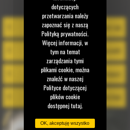
dotyczących
EQUIPMENT MANAGEMENT
przetwarzania należy
zapoznać się z naszą
System Cat Product Link
Polityką prywatności.
Więcej informacji, w
VisionLink®
tym na temat
zarządzania tymi
plikami cookie, można
Cat Inspect
znaleźć w naszej
Polityce dotyczącej
plików cookie
Cat Remote Flash
dostępnej tutaj.
OK, akceptuję wszystko