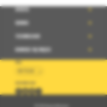
OFERTA
SERWIS
TECHNOLOGIE
DOWIEDZ SIĘ WIĘCEJ
KRAJ
BM POLSKA
OBSERWUJ NAS
© 2026 Bergerat-Monnoyeur