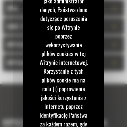
jako administrator
+
OPIS
danych, Państwa dane
dotyczące poruszania
+
DANE TECHNICZNE
się po Witrynie
poprzez
+
wykorzystywanie
WYPOSAŻENIE STANDARDOWE
plików cookies w tej
+
Witrynie internetowej.
WYPOSAŻENIE OPCJONALNE
Korzystanie z tych
plików cookie ma na
celu (i) poprawienie
jakości korzystania z
Internetu poprzez
identyfikację Państwa
OSPRZĘTY, KTÓRE UZUPEŁNIĄ TWOJĄ
za każdym razem, gdy