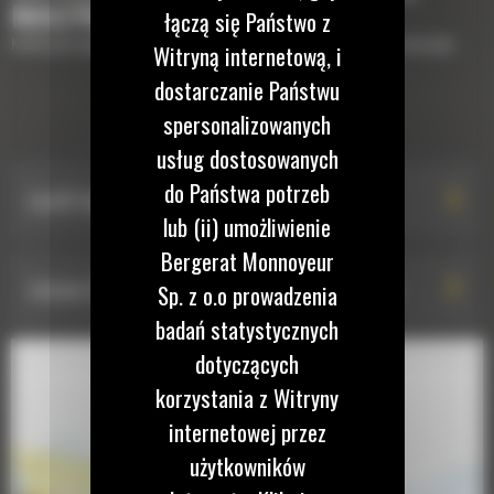
MASZYNĘ
łączą się Państwo z
Krótki opis wyposażenia lub osprzętów potrzebnych do uzupełnienia maszyny
Witryną internetową, i
dostarczanie Państwu
spersonalizowanych
ZESTAWY TECHNOLOGII
usług dostosowanych
do Państwa potrzeb
Cat® Vision System with Personnel Detection
lub (ii) umożliwienie
Bergerat Monnoyeur
Zestaw Cat® Vision System with Surround Vision
Sp. z o.o prowadzenia
badań statystycznych
dotyczących
korzystania z Witryny
internetowej przez
użytkowników