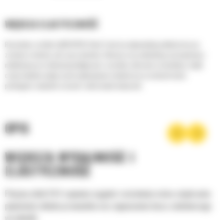
WIĘKSZA ELASTYCZNOŚĆ
Rozściełacz asfaltu Cat® AP555 Steel Track ma odpowiednią wielkość do prac
zarówno w mieście, jak i poza miastem. Odznacza się znakomitą przyczepnością i
mobilnością oraz łatwością konfiguracji i szerokim zakresem rozściełania, dzięki
czemu idealnie nadaje się do wykonywania średnich prac na ulicach miast,
parkingach, wiejskich szosach i wielu innych miejscach.
OPIS
WIĘKSZA WYDAJNOŚĆ I
ELASTYCZNOŚĆ
Potężny silnik C4.4 zapewnia ciągłość rozściełania mimo zwiększenia
pojemności układu przenośnika oraz wyposażenia kosza załadowczego
we wkładki