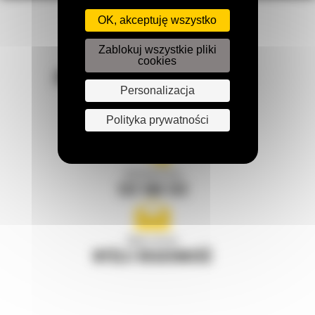
OK, akceptuję wszystko
Zablokuj wszystkie pliki
cookies
POZOSTAŃMY W KONTAKCIE
Personalizacja
Polityka prywatności
Zadzwoń do nas
122 100 122
Napisz do nas
WYŚLIJ WIADOMOŚĆ