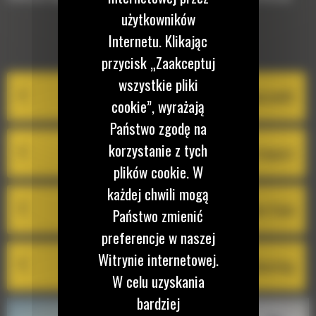
użytkowników
Internetu. Klikając
EQUIPMENT MANAGEMENT
przycisk „Zaakceptuj
wszystkie pliki
VisionLink®
cookie”, wyrażają
Państwo zgodę na
korzystanie z tych
Cat Inspect
plików cookie. W
każdej chwili mogą
Cat Remote Flash
Państwo zmienić
preferencje w naszej
Witrynie internetowej.
Cat Remote Troubleshooting
W celu uzyskania
bardziej