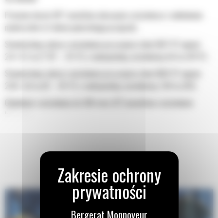
Promień skrętu 90° umożliwia obracanie rozściełacza i nakładanie
nawierzchni w trakcie powrotnego przejazdu
Standardowy zakres rozściełania przy użyciu stołu SE47 VT wynosi
2,4–4,7 m (7' 10" – 15' 4") z maksymalną szerokością 6,0 m (19' 8")
Standardowy zakres rozściełania przy użyciu stołu SE50 VT wynosi
2,55–5,0 m (8' – 16' 4") z maksymalną szerokością 7,64 m (25')
Głębokość rozściełania do 300 mm (12") umożliwia rozściełanie
kruszywa
Bergerat Monnoyeur