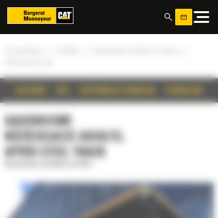
Panel zarządzania plikami cookies
»
»
»
Strona główna
Produkty
Gąsienicowe rozściełacze asfaltu
AP555 Steel Track
SZCZEGÓŁY
OPIS
SPECYFIKACJA TECHNICZNA
TECHNOLOGIE
GĄSIENICOWE
ROZŚCIEŁACZE ASFALTU,
AP555 STEEL TRACK
Gąsienicowe rozściełacze asfaltu