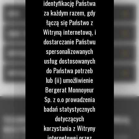
identyfikację Państwa
za każdym razem, gdy
+
OPIS
łączą się Państwo z
Witryną internetową, i
+
DANE TECHNICZNE
dostarczanie Państwu
spersonalizowanych
+
WYPOSAŻENIE STANDARDOWE
usług dostosowanych
do Państwa potrzeb
+
WYPOSAŻENIE OPCJONALNE
lub (ii) umożliwienie
Bergerat Monnoyeur
Sp. z o.o prowadzenia
badań statystycznych
dotyczących
TECHNOLOGIE, KTÓRE UZUPEŁNIĄ TWOJĄ
korzystania z Witryny
MASZYNĘ
internetowej przez
Krótki opis wyposażenia lub technologii potrzebnych do uzupełnienia maszyny