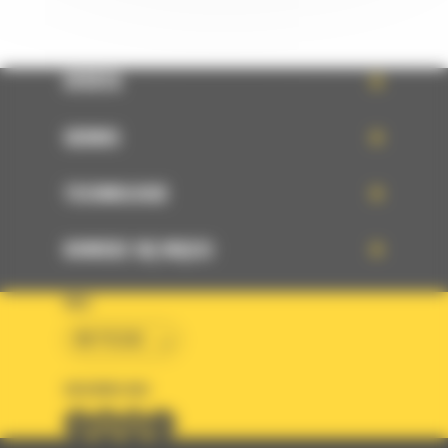
OFERTA
SERWIS
TECHNOLOGIE
DOWIEDZ SIĘ WIĘCEJ
KRAJ
BM POLSKA
OBSERWUJ NAS