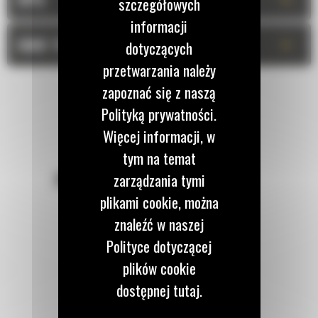
szczegółowych
informacji
+
DANE TECHNICZNE
dotyczących
przetwarzania należy
zapoznać się z naszą
Polityką prywatności.
Więcej informacji, w
tym na temat
POZOSTAŃMY W KONTAKCIE
zarządzania tymi
plikami cookie, można
znaleźć w naszej
Polityce dotyczącej
plików cookie
Zadzwoń do nas
dostępnej tutaj.
122 100 122