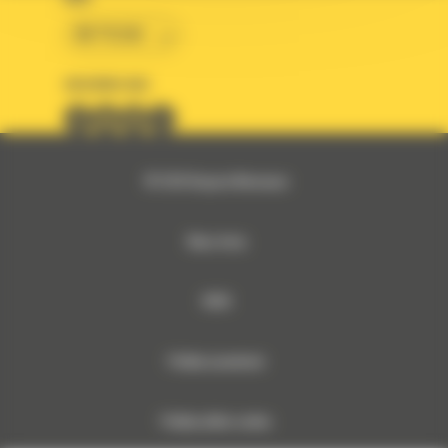
BM POLSKA
OBSERWUJ NAS
© 2026 Bergerat-Monnoyeur
Mapa strony
RODO
Polityka prywatności
Polityka plików cookies