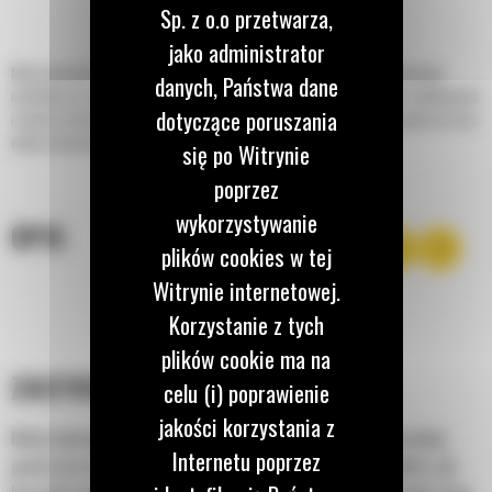
Sp. z o.o przetwarza,
jako administrator
Młoty hydrauliczne Cat®, przeznaczone do ładowarek o sterowaniu burtowym,
danych, Państwa dane
miniładowarek gąsienicowych, kompaktowych ładowarek gąsienicowych, minikoparek
dotyczące poruszania
i koparko-ładowarek, umożliwiają rozbijanie z maksymalną wydajnością podczas prac
wyburzeniowych, budowlanych i drogowych.
się po Witrynie
poprzez
wykorzystywanie
OPIS
plików cookies w tej
Witrynie internetowej.
Korzystanie z tych
plików cookie ma na
ZASTOSOWANIE
celu (i) poprawienie
jakości korzystania z
Młoty hydrauliczne Cat® B nadają się do stosowania w szerokiej
Internetu poprzez
gamie prac budowlanych i lekkich prac wyburzeniowych takich, jak