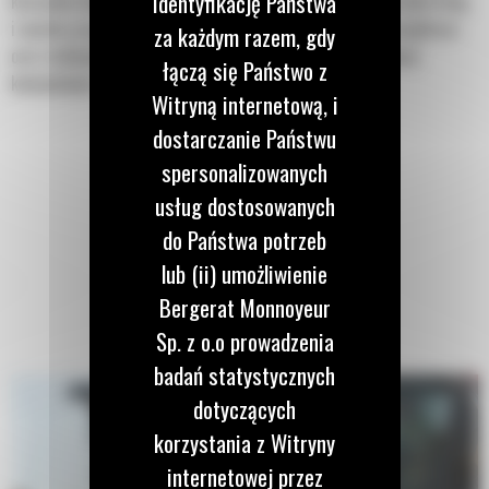
identyfikację Państwa
kruszenie chodników, podjazdów oraz krawężników, nawierzchni dróg
i murów, przygotowywanie placów budów i kształtowanie krajobrazu
za każdym razem, gdy
oraz rozbijanie zamrożonego gruntu w celu naprawy instalacji
łączą się Państwo z
komunalnych.
Witryną internetową, i
dostarczanie Państwu
spersonalizowanych
usług dostosowanych
do Państwa potrzeb
lub (ii) umożliwienie
Bergerat Monnoyeur
Sp. z o.o prowadzenia
badań statystycznych
dotyczących
korzystania z Witryny
internetowej przez