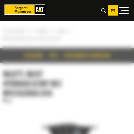
Panel zarządzania plikami cookies
»
»
»
Strona główna
Produkty
Młoty
Młot hydrauliczny bez wyciszenia B1s
SZCZEGÓŁY
OPIS
SPECYFIKACJA TECHNICZNA
MŁOTY, MŁOT
HYDRAULICZNY BEZ
WYCISZENIA B1S
Młoty