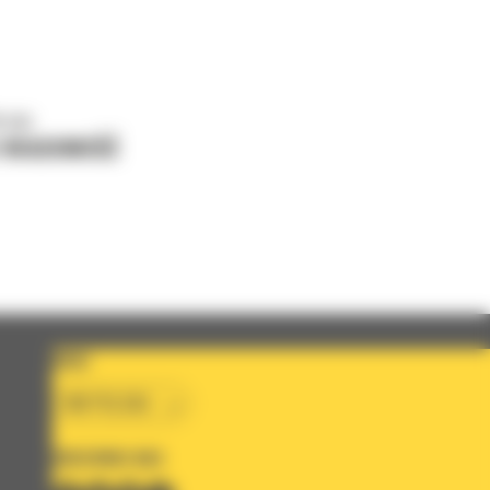
o nas
J WIADOMOŚĆ
KRAJ
BM POLSKA
OBSERWUJ NAS