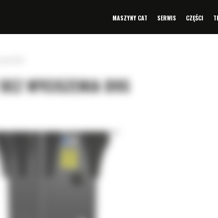
MASZYNY CAT
SERWIS
CZĘŚCI
T
szenia B9s
BEZ WYCISZENIA B9S