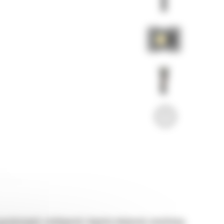
sienicowych, minikoparek i koparko-ładowarek, umożliwiają