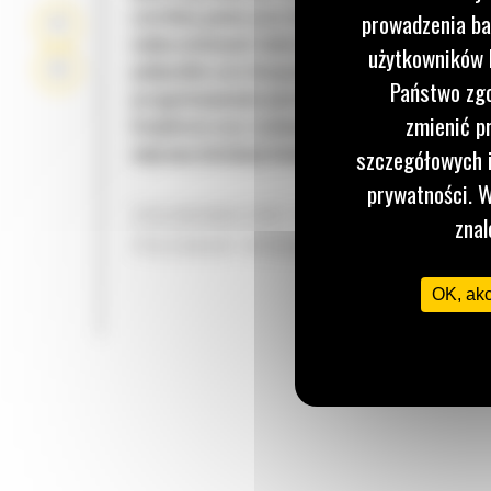
szerokiej gamie prac budowlanych i lekkich prac
prowadzenia ba
wyburzeniowych takich, jak kruszenie chodników
użytkowników I
podjazdów oraz krawężników, nawierzchni dróg 
Państwo zgo
przygotowywanie placów budów i kształtowanie
zmienić p
krajobrazu oraz rozbijanie zamrożonego gruntu 
naprawy instalacji komunalnych.
szczegółowych i
prywatności. W
ERGONOMICZNIE ROZMIESZCZONE
znal
PRZEWODY HYDRAULICZNE
OK, ak