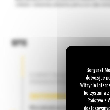
rozbijanie z maksymalną wydajnością podczas prac wyburzenio
OPIS
Bergerat Mo
ELEMENTY DOŁĄCZONE DO KAŻDEGO 
dotyczące po
HYDRAULICZNEGO Z SERII B
Witrynie intern
korzystania z
ZASTOSOWANIE
Państwo z W
dostosowanych
Młoty hydrauliczne Cat® B nadają się do stoso