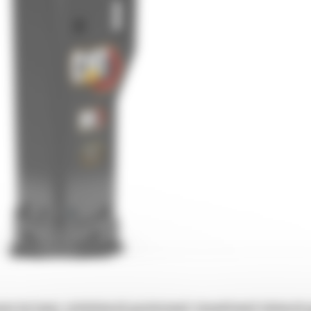
aniu burtowym, miniładowarek gąsienicowych, kompaktowych ładowarek gą