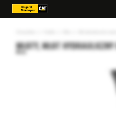
Panel zarządzania plikami cookies
»
»
»
Strona główna
Produkty
Młoty
Młot hydrauliczny bez wyci
MŁOTY, MŁOT HYDRAULICZNY 
Młoty