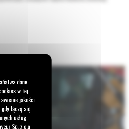
Państwa dane
cookies w tej
rawienie jakości
 gdy łączą się
wanych usług
yeur Sp. z o.o