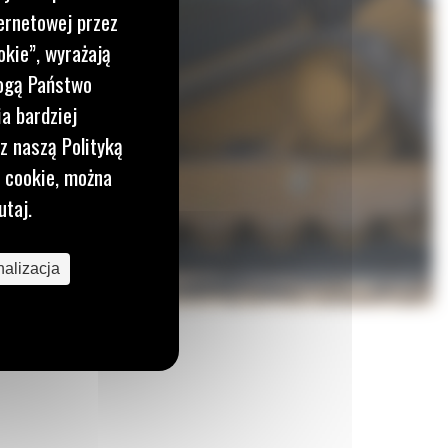
ernetowej przez
okie”, wyrażają
mogą Państwo
a bardziej
z naszą Polityką
i cookie, można
utaj.
alizacja