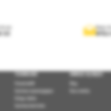
 do nas
Napisz d
0 122
WYŚLI
TECHNOLOGIE
DOWIEDZ SIĘ WIĘCEJ
VisionLink®
Blog
Systemy wspomagające
Baza wiedzy
Usługi zdalne
Systemy kontrolne