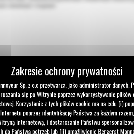
wych, budowlanych i drogowych.
nnoyeur Sp. z o.o przetwarza, jako administrator danych, 
MŁOTA
ruszania się po Witrynie poprzez wykorzystywanie plików 
etowej. Korzystanie z tych plików cookie ma na celu (i) pop
 Internetu poprzez identyfikację Państwa za każdym razem,
itryną internetową, i dostarczanie Państwu spersonalizo
 do Państwa potrzeb lub (ii) umożliwienie Bergerat Monno
wania w