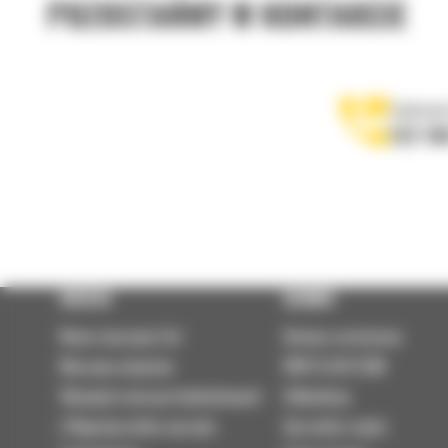
POZOSTAŃMY W KONTAKCIE
Zadzwoń
122 10
OFERTA
SERWIS
Nowe maszyny Cat
Umowa serwisowa
Maszyny używane
PARTS.CAT.COM
Wynajem maszyn budowlanych
Odbudowy
| Wypożyczalnia sprzętu
Sprzedaż części