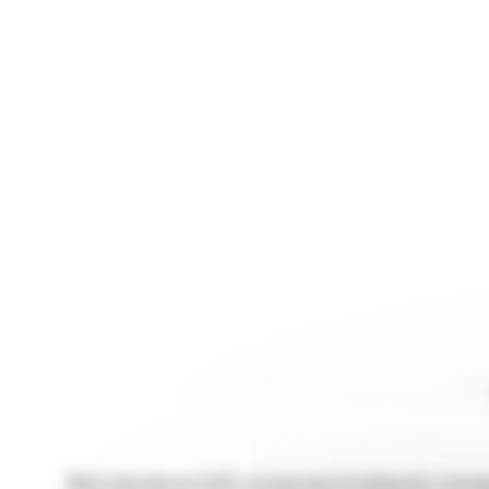
Młoty hydrauliczne Cat®, przeznaczone do ładowarek o sterow