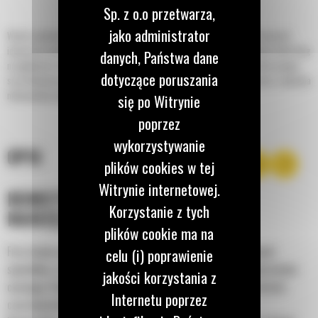
Sp. z o.o przetwarza,
jako administrator
Wirnik systemu K do standardowego frezowania o rozstawie frezów 15 mm jest
idealny do usuwania warstwy wierzchniej lub całkowitego usuwania nawierzchni dróg
danych, Państwa dane
na głębokości do 330 mm (13 cali). Trwała, wydajna konstrukcja, charakteryzująca
dotyczące poruszania
się efektywnym przepływem materiału i doskonałym schematem skrawania, zapewnia
maksymalną wydajność frezowania.
się po Witrynie
poprzez
wykorzystywanie
OPIS
plików cookies w tej
Witrynie internetowej.
KONSTRUKCJA UCHWYTU
Korzystanie z tych
NARZĘDZIOWEGO
plików cookie ma na
Frez można usuwać z uchwytu narzędziowego na wiele różnych
celu (i) poprawienie
sposobów, a w wirniku zastosowano unikalne mocowanie pierścienia
jakości korzystania z
ciernego. Dzięki temu można szybciej wymieniać części i skrócić
Internetu poprzez
czas konserwacji wirnika krótszy.