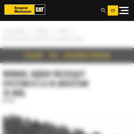
Panel zarządzania plikami cookies
»
»
»
Strona główna
Produkty
Wirniki
Bęben frezujący systemu K 2,5 m (rozstaw 15 mm)
SZCZEGÓŁY
OPIS
SPECYFIKACJA TECHNICZNA
WIRNIKI, BĘBEN FREZUJĄCY
SYSTEMU K 2,5 M (ROZSTAW
15 MM)
Wirniki