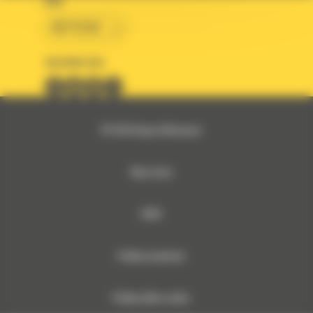
KRAJ
BM POLSKA
OBSERWUJ NAS
© 2026 Bergerat-Monnoyeur
Mapa strony
RODO
Polityka prywatności
Polityka plików cookies