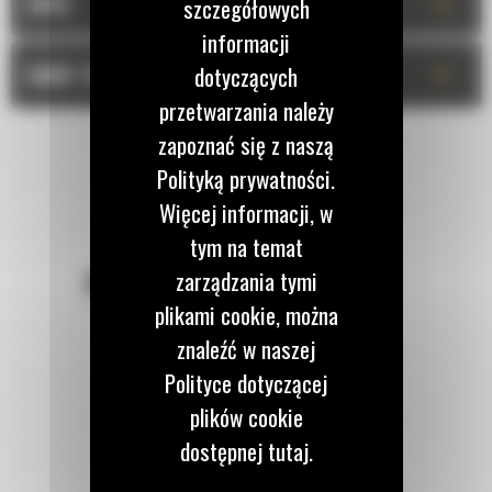
+
OPIS
szczegółowych
informacji
+
DANE TECHNICZNE
dotyczących
przetwarzania należy
zapoznać się z naszą
Polityką prywatności.
Więcej informacji, w
tym na temat
zarządzania tymi
POZOSTAŃMY W KONTAKCIE
plikami cookie, można
znaleźć w naszej
Polityce dotyczącej
plików cookie
Zadzwoń do nas
dostępnej tutaj.
122 100 122