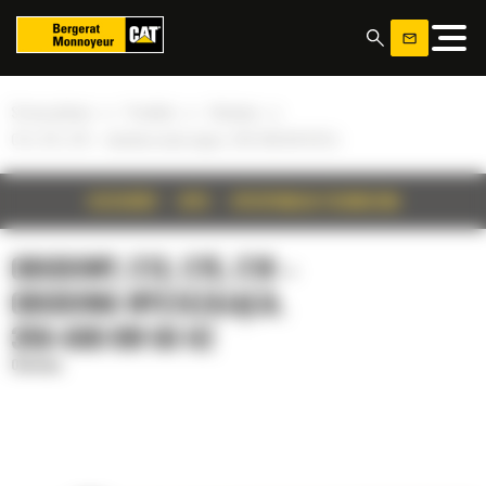
Panel zarządzania plikami cookies
»
»
»
Strona główna
Produkty
Obudowy
C13, C15, C18 – obudowa wyciszająca. 350-600 kW 60 Hz
SZCZEGÓŁY
OPIS
SPECYFIKACJA TECHNICZNA
OBUDOWY, C13, C15, C18 –
OBUDOWA WYCISZAJĄCA.
350-600 KW 60 HZ
Obudowy