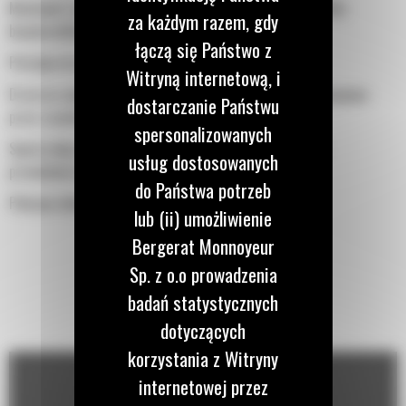
Możliwość zamontowania pojedynczego bezpiecznika lub kilku
za każdym razem, gdy
bezpieczników z boku
łączą się Państwo z
Potrójne drzwi po obu stronach
Witryną internetową, i
Drzwi na zawiasach pionowych otwierane o 180°, podtrzymywane
dostarczanie Państwu
przez rozwórki
spersonalizowanych
Spusty oleju smarnego i cieczy chłodzącej wyprowadzone
usług dostosowanych
przewodami na zewnątrz podstawy obudowy
do Państwa potrzeb
Pokrywa wlewu chłodnicy
lub (ii) umożliwienie
Bergerat Monnoyeur
Sp. z o.o prowadzenia
badań statystycznych
dotyczących
korzystania z Witryny
internetowej przez