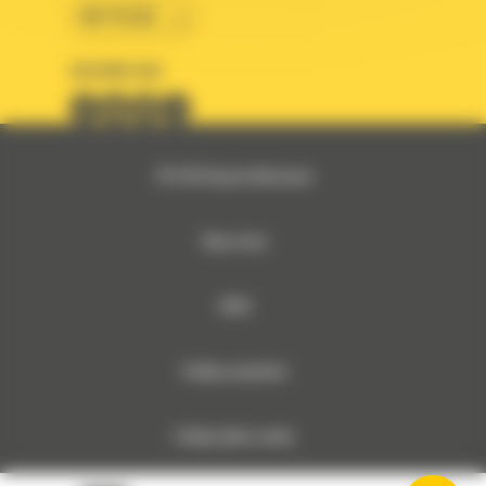
BM POLSKA
OBSERWUJ NAS
© 2026 Bergerat-Monnoyeur
Mapa strony
RODO
Polityka prywatności
Polityka plików cookies