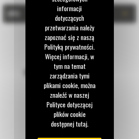
informacji
+
OPIS
dotyczących
przetwarzania należy
zapoznać się z naszą
Polityką prywatności.
Więcej informacji, w
tym na temat
POZOSTAŃMY W KONTAKCIE
zarządzania tymi
plikami cookie, można
znaleźć w naszej
Polityce dotyczącej
plików cookie
Zadzwoń do nas
122 100 122
dostępnej tutaj.