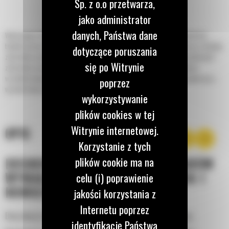
Sp. z o.o przetwarza,
jako administrator
danych, Państwa dane
Wyciszające obudowy montowane fabrycznie zawierają wewnętrzne tłumiki lub
tłumiki poziomu nadkrytycznego. Mają one zapewniać odpowiednią ochronę i estetykę
dotyczące poruszania
zbiorników paliwa zintegrowanych w podstawie lub opcjonalnych dwuściankowych
się po Witrynie
zbiorników paliwa zintegrowanych w podstawie, zapobiegających wyciekom
wszelkich płynów. Te obudowy mają wyjątkowo wytrzymałą konstrukcję odporną na
poprzez
warunki atmosferyczne i zapewniającą ochronę przed nimi.
wykorzystywanie
plików cookies w tej
Witrynie internetowej.
OPIS
Korzystanie z tych
DOSKONAŁY DOSTĘP DO OBSZARÓW
plików cookie ma na
WYMAGAJĄCYCH SERWISOWANIA I
celu (i) poprawienie
KONSERWACJI
jakości korzystania z
Internetu poprzez
Duży obszar wprowadzania przewodów ułatwiający instalację
identyfikację Państwa