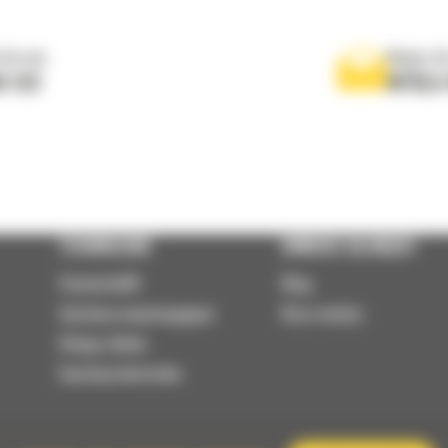
 do nas
Napisz d
0 122
WYŚLI
TECHNOLOGIE
DOWIEDZ SIĘ WIĘCEJ
VisionLink®
Blog
Systemy wspomagające
Baza wiedzy
Usługi zdalne
Systemy kontrolne