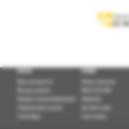
Zadzwoń
122 10
OFERTA
SERWIS
Nowe maszyny Cat
Umowa serwisowa
Maszyny używane
PARTS.CAT.COM
Wynajem maszyn budowlanych
Odbudowy
| Wypożyczalnia sprzętu
Sprzedaż części
Technologie
Szok cenowy
Osprzęt