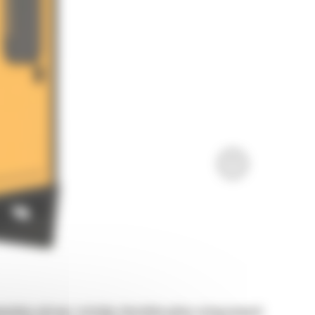
wiednią ochronę i estetykę zbiorników paliwa zintegrowanych