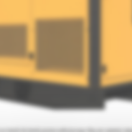
e tłumiki lub tłumiki poziomu nadkrytycznego. Mają one zapewniać odpo