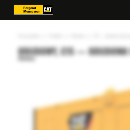
Panel zarządzania plikami cookies
»
»
»
Strona główna
Produkty
Obudowy
C15 — obudowa wycisza
OBUDOWY, C15 — OBUDOWA W
Obudowy