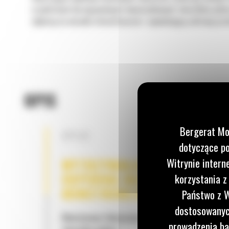
w podstawie lub opcjonalnych dwuściankowych zbiorników pali
odporną na warunki atmosferyczne i zapewniającą ochronę prz
OPIS
Bergerat Mo
OPCJE
dotyczące po
WYTRZYMAŁA / WYSOCE
Witrynie intern
ODPORNA NA KOROZJĘ
korzystania z
KONSTRUKCJA
Państwo z W
dostosowanych
Montowana fabrycznie na podstawie zintegrow
prowadzenia ba