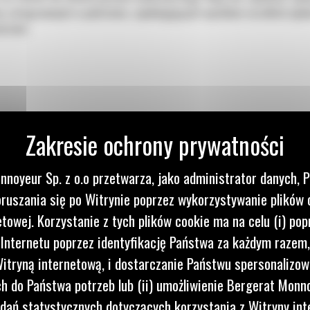
wa zintegrowanych w podstawie, zapobiegających wyciekom wszelkich pły
ed nimi
nnoyeur Sp. z o.o przetwarza, jako administrator danych, 
ruszania się po Witrynie poprzez wykorzystywanie plików 
etowej. Korzystanie z tych plików cookie ma na celu (i) pop
 Internetu poprzez identyfikację Państwa za każdym razem,
itryną internetową, i dostarczanie Państwu spersonalizo
 do Państwa potrzeb lub (ii) umożliwienie Bergerat Monno
anego
dań statystycznych dotyczących korzystania z Witryny int