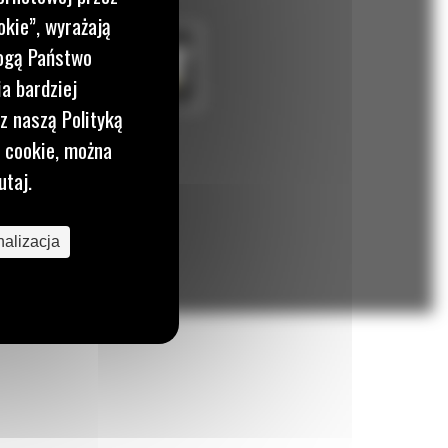
okie”, wyrażają
mogą Państwo
a bardziej
z naszą Polityką
i cookie, można
utaj.
alizacja