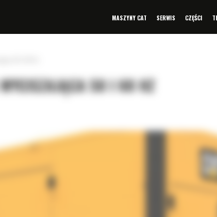
MASZYNY CAT
SERWIS
CZĘŚCI
T
jąca 50 i 60 Hz
YCISZAJĄCA 50 I 60 HZ