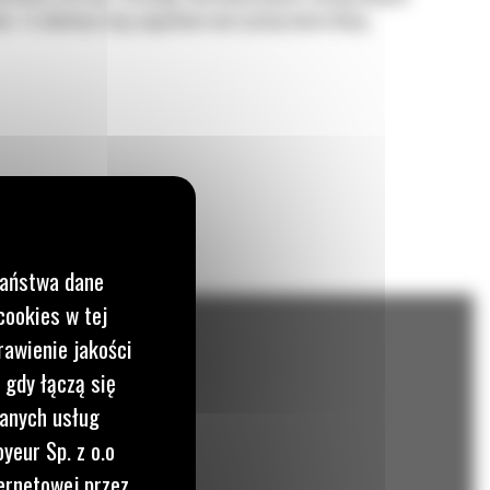
nów. Te obudowy mają wyjątkowo wytrzymałą konstrukcję
Państwa dane
cookies w tej
rawienie jakości
 gdy łączą się
wanych usług
yeur Sp. z o.o
ernetowej przez