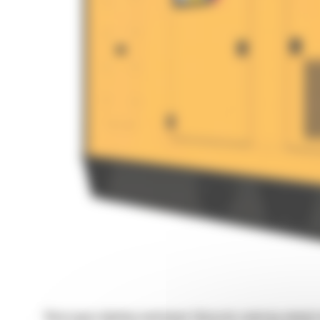
Wyciszające obudowy montowane fabrycznie zawierają wewnętrzn