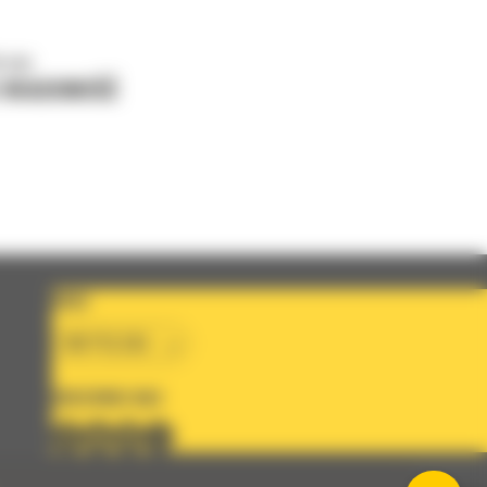
o nas
J WIADOMOŚĆ
KRAJ
BM POLSKA
OBSERWUJ NAS