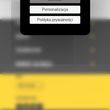
Personalizacja
Polityka prywatności
OFERTA
SERWIS
TECHNOLOGIE
DOWIEDZ SIĘ WIĘCEJ
KRAJ
BM POLSKA
OBSERWUJ NAS