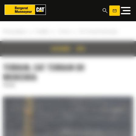
Panel zarządzania plikami cookies
»
»
»
Strona główna
Produkty
Terrain
Cat Terrain do wiercenia
SZCZEGÓŁY
OPIS
TERRAIN, CAT TERRAIN DO
WIERCENIA
Terrain