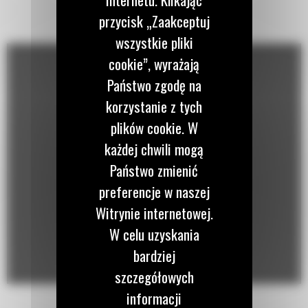
Wykorzystuje wyświetlacz kabinowy do wskazania kiedy wiertnice są
przycisk „Zaakceptuj
ustawione zgodnie ze współrzędnymi GPS każdego planowanego
wszystkie pliki
otworu, umożliwiając niedoświadczonym operatorom stałe wiercenie
cookie”, wyrażają
zgodnie z określoną tolerancją dla lokalizacji i uzyskiwanie
Państwo zgodę na
optymalnych rozkładów ładunków i stałych współczynników prochu.
korzystanie z tych
plików cookie. W
każdej chwili mogą
Państwo zmienić
preferencje w naszej
Witrynie internetowej.
W celu uzyskania
bardziej
szczegółowych
informacji