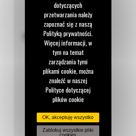
dotyczących
przetwarzania należy
zapoznać się z naszą
Polityką prywatności.
POZOSTAŃMY W KONTAKCIE
Więcej informacji, w
tym na temat
zarządzania tymi
plikami cookie, można
Zadzwoń do nas
znaleźć w naszej
122 100 122
Polityce dotyczącej
plików cookie
Napisz do nas
dostępnej tutaj.
WYŚLIJ WIADOMOŚĆ
OK, akceptuję wszystko
Zablokuj wszystkie pliki
cookies