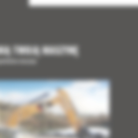
NIĄ TWOJĄ MASZYNĘ
upełnienia maszyny