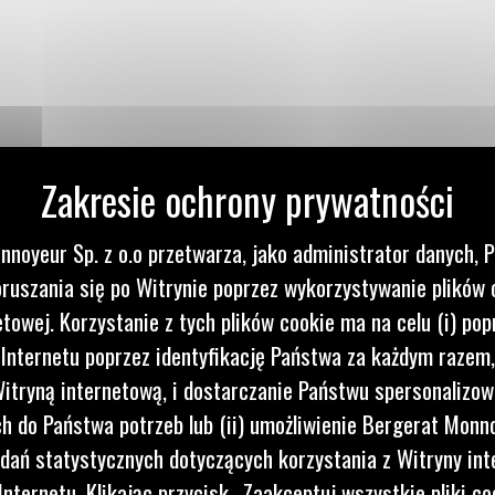
nie ruchu
towy i
czas
nnoyeur Sp. z o.o przetwarza, jako administrator danych, 
ruszania się po Witrynie poprzez wykorzystywanie plików 
etowej. Korzystanie z tych plików cookie ma na celu (i) pop
 Internetu poprzez identyfikację Państwa za każdym razem,
itryną internetową, i dostarczanie Państwu spersonalizo
 do Państwa potrzeb lub (ii) umożliwienie Bergerat Monno
dań statystycznych dotyczących korzystania z Witryny int
nternetu. Klikając przycisk „Zaakceptuj wszystkie pliki co