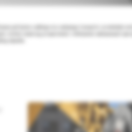
wano pod kątem szybkiego oraz wydajnego transportu i przeładunku mater
ch, istotnie zwiększają przepustowość i efektywność wykonywanych opera
ling odpadów.
Y