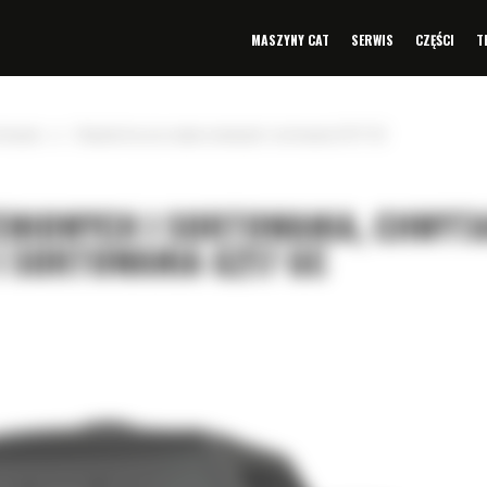
MASZYNY CAT
SERWIS
CZĘŚCI
T
»
towania
Chwytak do prac wyburzeniowych i sortowania G217 GC
ENIOWYCH I SORTOWANIA, CHWYT
 SORTOWANIA G217 GC