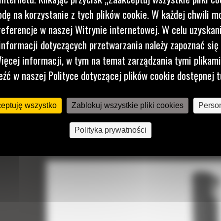
dę na korzystanie z tych plików cookie. W każdej chwili 
referencje w naszej Witrynie internetowej. W celu uzyskani
nformacji dotyczących przetwarzania należy zapoznać się 
ięcej informacji, w tym na temat zarządzania tymi plikam
eźć w naszej Polityce dotyczącej plików cookie dostępnej t
 TWOJĄ MASZYNĘ
ceptuję wszystko
Zablokuj wszystkie pliki cookies
Person
ełnienia maszyny
Polityka prywatności