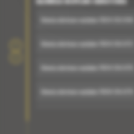
GŁOWICA UCHYLNO-OBROTOWA
Głowica obrotowo-wychylna TRS14: 516-6769
Głowica obrotowo-wychylna TRS14: 516-6772
Głowica obrotowo-wychylna TRS14: 516-6776
Głowica obrotowo-wychylna TRS18: 516-6779
Głowica obrotowo-wychylna TRS18: 516-6780