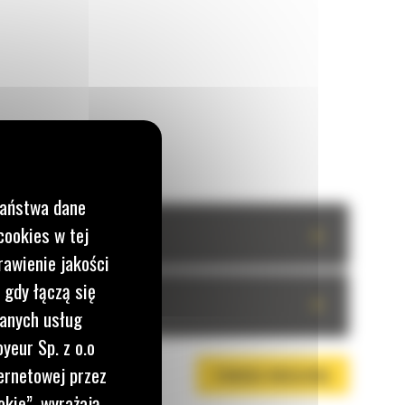
Państwa dane
cookies w tej
+
rawienie jakości
 gdy łączą się
+
wanych usług
yeur Sp. z o.o
ernetowej przez
POBIERZ BROSZURĘ
okie”, wyrażają