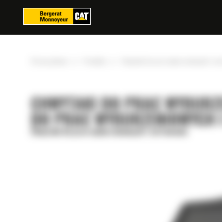
Panel zarządzania plikami cookies
»
»
Strona główna
Produkty
Chwytaki do prac wyburzeniowych i sor
CHWYTAKI DO PRAC WYBURZ
DO PRAC WYBURZENIOWYCH I
Chwytaki do prac wyburzeniowych i sortowania