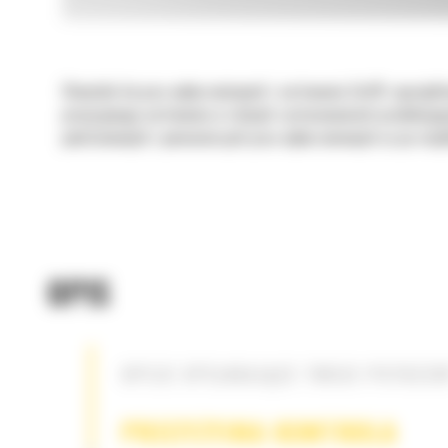
Chwytaki do prac wyburzeniowych i sortowania Cat® zaprojekto
precyzyjnego sortowania w różnych zastosowaniach produkcyjny
podstawowych i pomocniczych prac wyburzeniowych aż po recyk
OPIS
OPCJE SPEŁNIAJĄCE TWOJE POTRZEB
PRECYZYJNA KONTROLA