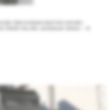
iałów. Zdolne do ładowania dużych ilości materiałów i
cji. Chwytaki radzą sobie z najróżniejszymi zadaniami — od