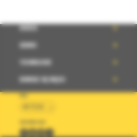
OFERTA
SERWIS
TECHNOLOGIE
DOWIEDZ SIĘ WIĘCEJ
KRAJ
BM POLSKA
OBSERWUJ NAS