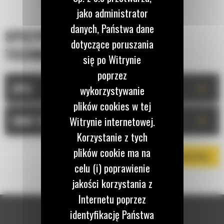
jako administrator
danych, Państwa dane
SPECYFIKACJA
dotyczące poruszania
TECHNICZNA
się po Witrynie
poprzez
+
OPIS
wykorzystywanie
plików cookies w tej
+
DANE TECHNICZNE
Witrynie internetowej.
Korzystanie z tych
plików cookie ma na
POBIERZ BROSZURĘ
celu (i) poprawienie
jakości korzystania z
Internetu poprzez
identyfikację Państwa