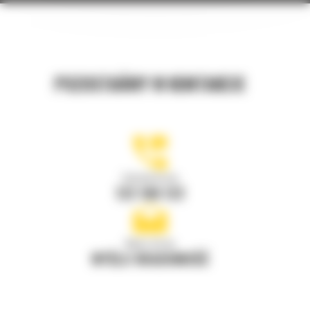
POZOSTAŃMY W KONTAKCIE
Zadzwoń do nas
122 100 122
Napisz do nas
WYŚLIJ WIADOMOŚĆ