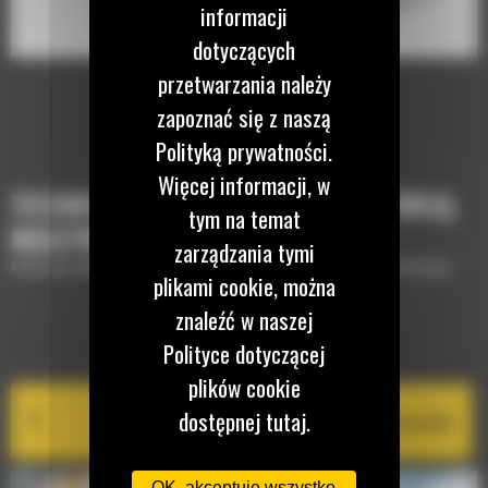
informacji
dotyczących
przetwarzania należy
zapoznać się z naszą
Polityką prywatności.
Więcej informacji, w
TECHNOLOGIE, KTÓRE UZUPEŁNIĄ TWOJĄ
tym na temat
MASZYNĘ
zarządzania tymi
Krótki opis wyposażenia lub technologii potrzebnych do uzupełnienia maszyny
plikami cookie, można
znaleźć w naszej
EQUIPMENT MANAGEMENT
Polityce dotyczącej
plików cookie
dostępnej tutaj.
Cat PL161 Attachment Locator
OK, akceptuję wszystko