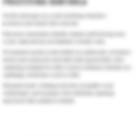
PRECYZYJNA KONTROLA
Szeroko otwierające się szczęki umożliwiają chwytanie i
przemieszczanie dużych ilości materiału.
Poprzeczne zamocowanie siłownika zapewnia synchronizację pracy
szczęk i pełną kontrolę nad ładunkiem w każdym ruchu.
Utrzymywanie nacisku na duże ładunki oraz podnoszenie, sortowanie i
umieszczanie mniejszych materiałów dzięki ogranicznikom, które
zapewniają przyleganie do siebie szczęk po zamknięciu chwytaka oraz
zapobiegają zachodzeniu szczęk na siebie.
Odsiewanie brudu i drobnego materiału w przypadku szczęk
szkieletowych i perforowanych, które dodatkowo zapewniają
operatorowi dobry podgląd na ładunek.
Szybkie sortowanie materiału, co ułatwia wykonywanie operacji
bezpośrednio w miejscu pracy i pomaga obniżyć koszty odstawienia
śmieci na wysypisko.