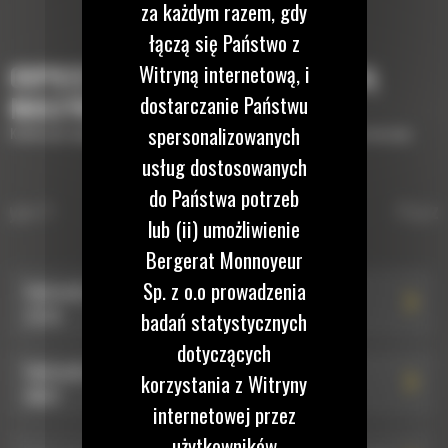
za każdym razem, gdy
łączą się Państwo z
Witryną internetową, i
OSPRZĘTY, KTÓRE UZUPEŁNIĄ TWOJĄ
dostarczanie Państwu
MASZYNĘ
spersonalizowanych
Krótki opis wyposażenia lub osprzętów potrzebnych do uzupełnienia maszyny
usług dostosowanych
do Państwa potrzeb
HYDRAULICZNE ZŁĄCZA
 typu S
Hydrauliczne złącza osprzętu ty
Złącza
lub (ii) umożliwienie
OSPRZĘTU TYPU S
Bergerat Monnoyeur
Sp. z o.o prowadzenia
Hydrauliczne złącze osprzętu typu S HCS60: 590-
2376
badań statystycznych
dotyczących
Hydrauliczne złącze osprzętu typu S HCS60: 582-
korzystania z Witryny
8807
internetowej przez
użytkowników