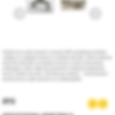
Chwytaki do prac wyburzeniowych i sortowania Cat® zaprojektowano pod kątem
szybkiego oraz wydajnego transportu i przeładunku materiałów. Zdolne do ładowania
dużych ilości materiałów i precyzyjnego sortowania w różnych zastosowaniach
produkcyjnych, istotnie zwiększają przepustowość i efektywność wykonywanych
operacji. Chwytaki radzą sobie z najróżniejszymi zadaniami — od podstawowych i
pomocniczych prac wyburzeniowych aż po recykling odpadów.
OPIS