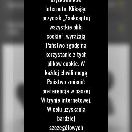
Hydrauliczne złącze osprzętu typu S HCS60: 590-2377
Internetu. Klikając
przycisk „Zaakceptuj
Hydrauliczne złącze osprzętu typu S HCS65: 590-
wszystkie pliki
2380
cookie”, wyrażają
Państwo zgodę na
Hydrauliczne złącze osprzętu typu S HCS65: 590-
korzystanie z tych
2379
plików cookie. W
każdej chwili mogą
Hydrauliczne złącze osprzętu typu S HCS65: 583-0661
Państwo zmienić
preferencje w naszej
Witrynie internetowej.
W celu uzyskania
bardziej
szczegółowych