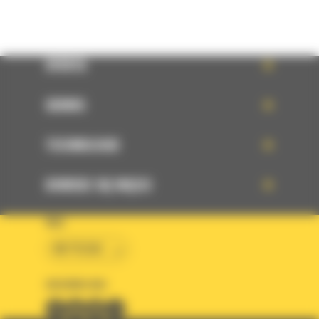
OFERTA
SERWIS
TECHNOLOGIE
DOWIEDZ SIĘ WIĘCEJ
KRAJ
BM POLSKA
OBSERWUJ NAS