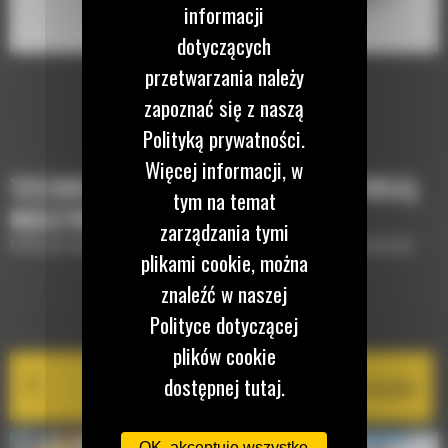
informacji
dotyczących
przetwarzania należy
zapoznać się z naszą
Polityką prywatności.
Więcej informacji, w
TECHNOLOGIE, KTÓRE UZUPEŁNIĄ TWOJĄ
tym na temat
MASZYNĘ
zarządzania tymi
Krótki opis wyposażenia lub technologii potrzebnych do uzupełnienia maszyny
plikami cookie, można
znaleźć w naszej
EQUIPMENT MANAGEMENT
Polityce dotyczącej
plików cookie
dostępnej tutaj.
Cat PL161 Attachment Locator
OK, akceptuję wszystko