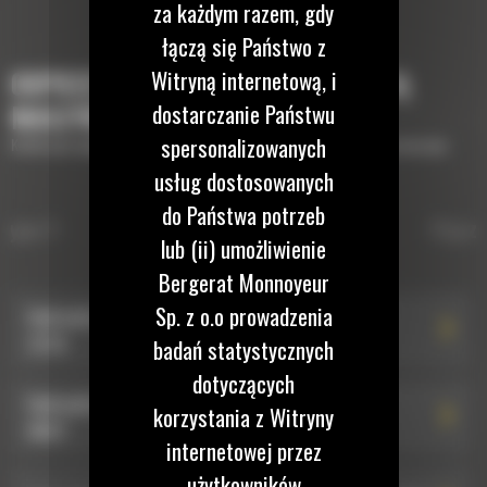
za każdym razem, gdy
łączą się Państwo z
Witryną internetową, i
OSPRZĘTY, KTÓRE UZUPEŁNIĄ TWOJĄ
dostarczanie Państwu
MASZYNĘ
spersonalizowanych
Krótki opis wyposażenia lub osprzętów potrzebnych do uzupełnienia maszyny
usług dostosowanych
do Państwa potrzeb
HYDRAULICZNE ZŁĄCZA
 typu S
Hydrauliczne złącza osprzętu ty
Złącza
lub (ii) umożliwienie
OSPRZĘTU TYPU S
Bergerat Monnoyeur
Sp. z o.o prowadzenia
Hydrauliczne złącze osprzętu typu S HCS60: 590-
2376
badań statystycznych
dotyczących
Hydrauliczne złącze osprzętu typu S HCS60: 582-
korzystania z Witryny
8807
internetowej przez
użytkowników