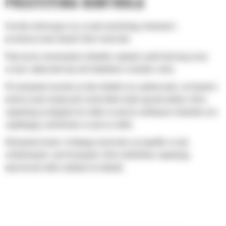
PRECYZYJNA KONTROLA
Szeroko otwierające się szczęki umożliwiają chwytanie i
przemieszczanie dużych ilości materiału.
Poprzeczne zamocowanie siłownika zapewnia synchronizację pracy
szczęk i pełną kontrolę nad ładunkiem w każdym ruchu.
Utrzymywanie nacisku na duże ładunki oraz podnoszenie, sortowanie i
umieszczanie mniejszych materiałów dzięki ogranicznikom, które
zapewniają przyleganie do siebie szczęk po zamknięciu chwytaka oraz
zapobiegają zachodzeniu szczęk na siebie.
Odsiewanie brudu i drobnego materiału w przypadku szczęk
szkieletowych i perforowanych, które dodatkowo zapewniają
operatorowi dobry podgląd na ładunek.
Szybkie sortowanie materiału, co ułatwia wykonywanie operacji
bezpośrednio w miejscu pracy i pomaga obniżyć koszty odstawienia
śmieci na wysypisko.