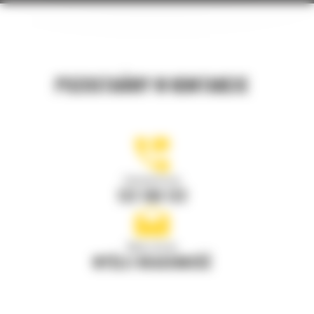
POZOSTAŃMY W KONTAKCIE
Zadzwoń do nas
122 100 122
Napisz do nas
WYŚLIJ WIADOMOŚĆ