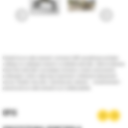
Chwytaki do prac wyburzeniowych i sortowania Cat® zaprojektowano pod kątem
szybkiego oraz wydajnego transportu i przeładunku materiałów. Zdolne do ładowania
dużych ilości materiałów i precyzyjnego sortowania w różnych zastosowaniach
produkcyjnych, istotnie zwiększają przepustowość i efektywność wykonywanych
operacji. Chwytaki radzą sobie z najróżniejszymi zadaniami — od podstawowych i
pomocniczych prac wyburzeniowych aż po recykling odpadów.
OPIS