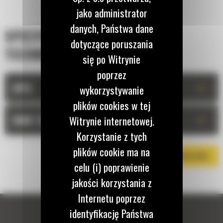
jako administrator
danych, Państwa dane
SPECYFIKACJA
dotyczące poruszania
TECHNICZNA
się po Witrynie
poprzez
+
OPIS
wykorzystywanie
plików cookies w tej
+
DANE TECHNICZNE
Witrynie internetowej.
Korzystanie z tych
plików cookie ma na
POBIERZ BROSZURĘ
celu (i) poprawienie
jakości korzystania z
Internetu poprzez
identyfikację Państwa