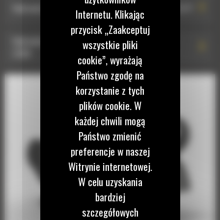
Hydrauliczne złącze osprzętu typu S HCS60: 590-2377
Internetu. Klikając
przycisk „Zaakceptuj
Hydrauliczne złącze osprzętu typu S HCS65: 590-
wszystkie pliki
2380
cookie”, wyrażają
Państwo zgodę na
Hydrauliczne złącze osprzętu typu S HCS65: 590-
korzystanie z tych
2379
plików cookie. W
każdej chwili mogą
Hydrauliczne złącze osprzętu typu S HCS65: 583-0661
Państwo zmienić
preferencje w naszej
Witrynie internetowej.
W celu uzyskania
bardziej
szczegółowych