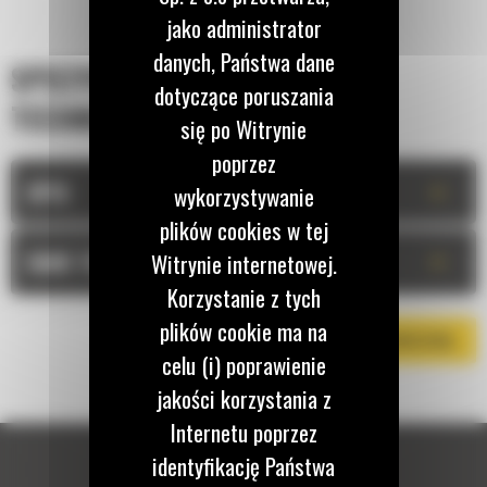
jako administrator
danych, Państwa dane
SPECYFIKACJA
dotyczące poruszania
TECHNICZNA
się po Witrynie
poprzez
+
OPIS
wykorzystywanie
plików cookies w tej
+
DANE TECHNICZNE
Witrynie internetowej.
Korzystanie z tych
plików cookie ma na
POBIERZ BROSZURĘ
celu (i) poprawienie
jakości korzystania z
Internetu poprzez
identyfikację Państwa