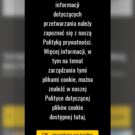
informacji
dotyczących
przetwarzania należy
zapoznać się z naszą
Polityką prywatności.
Więcej informacji, w
TECHNOLOGIE, KTÓRE UZUPEŁNIĄ TWOJĄ
tym na temat
MASZYNĘ
zarządzania tymi
Krótki opis wyposażenia lub technologii potrzebnych do uzupełnienia maszyny
plikami cookie, można
znaleźć w naszej
EQUIPMENT MANAGEMENT
Polityce dotyczącej
plików cookie
dostępnej tutaj.
Cat PL161 Attachment Locator
OK, akceptuję wszystko