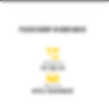
POZOSTAŃMY W KONTAKCIE
Zadzwoń do nas
122 100 122
Napisz do nas
WYŚLIJ WIADOMOŚĆ