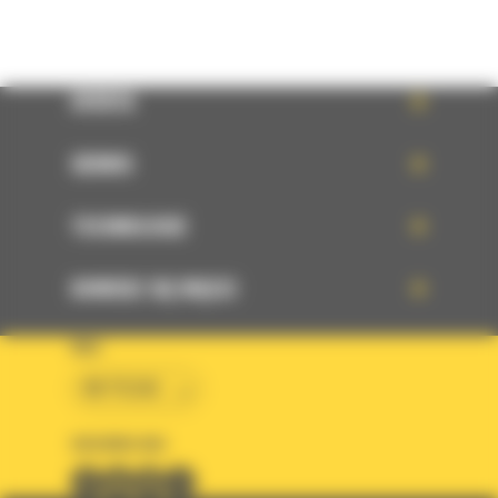
OFERTA
SERWIS
TECHNOLOGIE
DOWIEDZ SIĘ WIĘCEJ
KRAJ
BM POLSKA
OBSERWUJ NAS