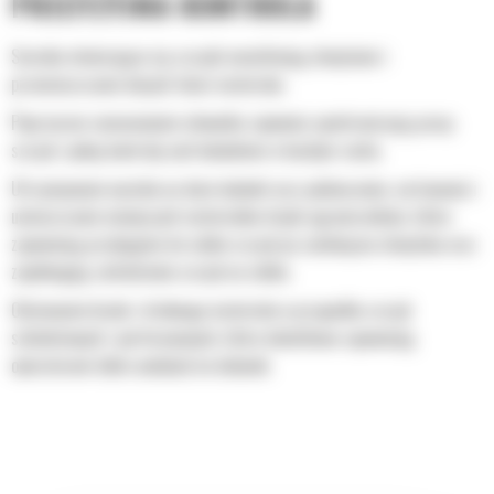
PRECYZYJNA KONTROLA
Szeroko otwierające się szczęki umożliwiają chwytanie i
przemieszczanie dużych ilości materiału.
Poprzeczne zamocowanie siłownika zapewnia synchronizację pracy
szczęk i pełną kontrolę nad ładunkiem w każdym ruchu.
Utrzymywanie nacisku na duże ładunki oraz podnoszenie, sortowanie i
umieszczanie mniejszych materiałów dzięki ogranicznikom, które
zapewniają przyleganie do siebie szczęk po zamknięciu chwytaka oraz
zapobiegają zachodzeniu szczęk na siebie.
Odsiewanie brudu i drobnego materiału w przypadku szczęk
szkieletowych i perforowanych, które dodatkowo zapewniają
operatorowi dobry podgląd na ładunek.
Szybkie sortowanie materiału, co ułatwia wykonywanie operacji
bezpośrednio w miejscu pracy i pomaga obniżyć koszty odstawienia
śmieci na wysypisko.