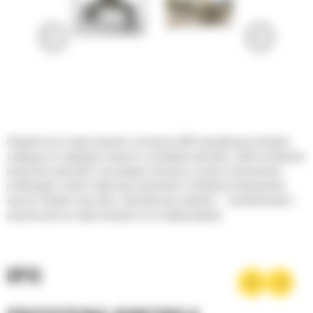
Chwytaki do prac wyburzeniowych i sortowania Cat® zaprojektowano pod kątem
szybkiego oraz wydajnego transportu i przeładunku materiałów. Zdolne do ładowania
dużych ilości materiałów i precyzyjnego sortowania w różnych zastosowaniach
produkcyjnych, istotnie zwiększają przepustowość i efektywność wykonywanych
operacji. Chwytaki radzą sobie z najróżniejszymi zadaniami — od podstawowych i
pomocniczych prac wyburzeniowych aż po recykling odpadów.
OPIS