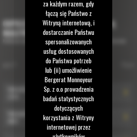
za każdym razem, gdy
łączą się Państwo z
Witryną internetową, i
OSPRZĘTY, KTÓRE UZUPEŁNIĄ TWOJĄ
dostarczanie Państwu
MASZYNĘ
spersonalizowanych
Krótki opis wyposażenia lub osprzętów potrzebnych do uzupełnienia maszyny
usług dostosowanych
do Państwa potrzeb
HYDRAULICZNE ZŁĄCZA
 typu S
Hydrauliczne złącza osprzętu ty
Złącza
lub (ii) umożliwienie
OSPRZĘTU TYPU S
Bergerat Monnoyeur
Sp. z o.o prowadzenia
Hydrauliczne złącze osprzętu typu S HCS60: 590-
2376
badań statystycznych
dotyczących
Hydrauliczne złącze osprzętu typu S HCS60: 582-
korzystania z Witryny
8807
internetowej przez
użytkowników