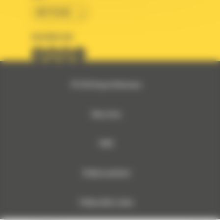
BM POLSKA
OBSERWUJ NAS
© 2026 Bergerat-Monnoyeur
Mapa strony
RODO
Polityka prywatności
Polityka plików cookies