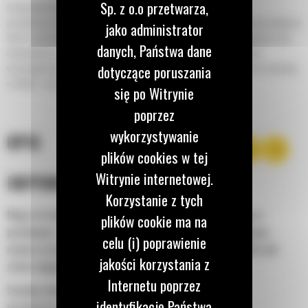
Sp. z o.o przetwarza,
Chwytaki dwuszczękowe Cat® pozwalają uzyskać wysoką
jako administrator
produktywność podczas prac przeładunkowych. Przemieszczaj większe
ilości materiału dzięki szybko otwierającym i szybko zamykającym się
danych, Państwa dane
chwytakom, skracając cykle pracy. Solidna konstrukcja i niskie
dotyczące poruszania
wymagania konserwacyjne narzędzia pozwalają mu pracować szybciej,
a Tobie - oszczędzać czas i pieniądze.
się po Witrynie
poprzez
wykorzystywanie
OPIS
plików cookies w tej
Witrynie internetowej.
IMPONUJĄCA WYDAJNOŚĆ
Korzystanie z tych
Mając do dyspozycji o 10% wyższą pojemność załadunkową w
plików cookie ma na
porównaniu z innymi dostępnymi chwytakami dwuszczękowymi,
celu (i) poprawienie
możesz przemieszczać duże ilości materiałów luźnych takich jak
jakości korzystania z
ziarno, węgiel, piasek i kruszywa.
Internetu poprzez
Szeroko otwierające się szczęki umożliwiają chwytanie i
identyfikację Państwa
przemieszczanie dużych ilości materiału.