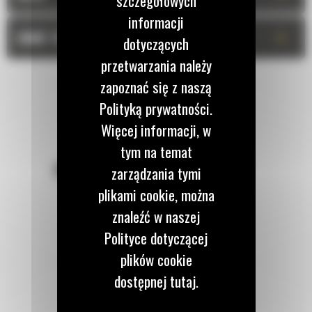
szczegółowych
informacji
+
DANE TECHNICZNE
dotyczących
przetwarzania należy
zapoznać się z naszą
Polityką prywatności.
Więcej informacji, w
tym na temat
POZOSTAŃMY W KONTAKCIE
zarządzania tymi
plikami cookie, można
znaleźć w naszej
Polityce dotyczącej
plików cookie
Zadzwoń do nas
122 100 122
dostępnej tutaj.