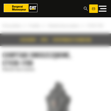
Panel zarządzania plikami cookies
»
»
»
Strona główna
Produkty
Chwytaki dwuszczękowe
CTV30-1700
SZCZEGÓŁY
OPIS
SPECYFIKACJA TECHNICZNA
CHWYTAKI DWUSZCZĘKOWE,
CTV30-1700
Chwytaki dwuszczękowe