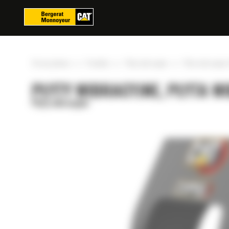
Panel zarządzania plikami cookies
»
»
»
Strona główna
Produkty
Płyty wibracyjne
Płyta wibracyjn
PŁYTY WIBRACYJNE, PŁYTA W
Płyty wibracyjne