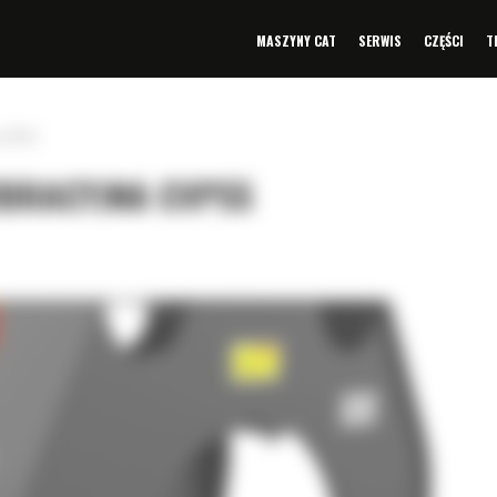
MASZYNY CAT
SERWIS
CZĘŚCI
T
a CVP55
IBRACYJNA CVP55