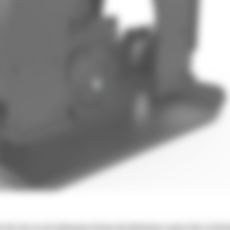
ku lub żwiru przed wylewaniem betonu lub układaniem nawierzchni asfalto