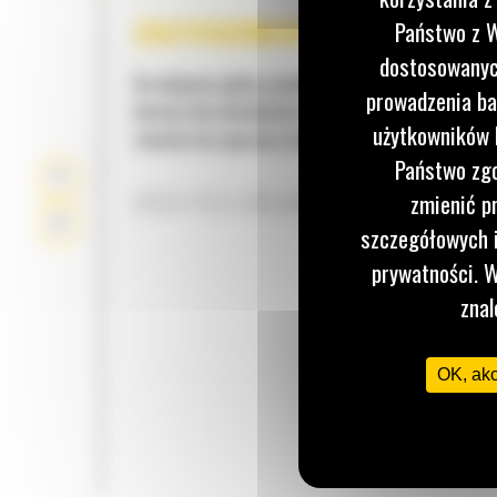
ZASTOSOWANIE
Państwo z W
dostosowanych
Do ubijania gleby, piasku lub żwiru przed wylewa
prowadzenia ba
betonu lub układaniem nawierzchni asfaltowych.
użytkowników I
również do naprawy nawierzchni asfaltowych.
Państwo zgo
DUŻA SIŁA UBIJANIA
zmienić p
szczegółowych i
prywatności. W
znal
OK, ak