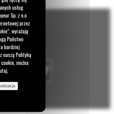
wanych usług
yeur Sp. z o.o
ernetowej przez
okie”, wyrażają
mogą Państwo
a bardziej
z naszą Polityką
i cookie, można
utaj.
alizacja