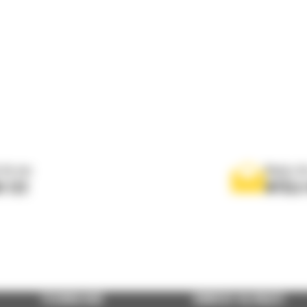
 do nas
Napisz d
0 122
WYŚLI
TECHNOLOGIE
DOWIEDZ SIĘ WIĘCEJ