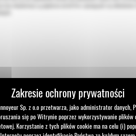
kosztom eksploatacji są popularne wśród firm zajmujących się układanie
owych.
nnoyeur Sp. z o.o przetwarza, jako administrator danych, 
ruszania się po Witrynie poprzez wykorzystywanie plików 
etowej. Korzystanie z tych plików cookie ma na celu (i) pop
IA.
 Internetu poprzez identyfikację Państwa za każdym razem,