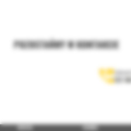
POZOSTAŃMY W KONTAKCIE
Zadzwoń
122 10
OFERTA
SERWIS