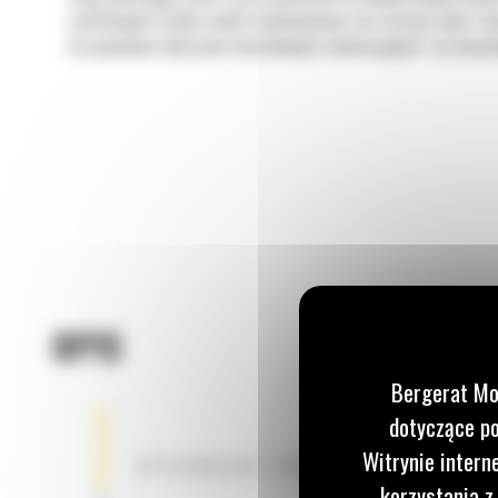
asfaltowych. Dzięki swoim możliwościom oraz niższej cenie i 
utrzymaniem obszarów mieszkalnych, komercyjnych i przemysł
OPIS
Bergerat Mo
dotyczące po
Witrynie intern
OPCJONALNY LEMIESZ DO ZASYPYWAN
korzystania z