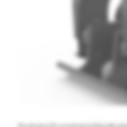
Płyty wibracyjne Cat® są przeznaczone do ubijania gleby, pias