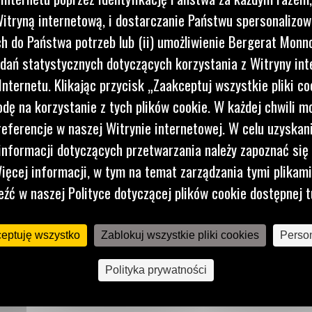
itryną internetową, i dostarczanie Państwu spersonalizo
 do Państwa potrzeb lub (ii) umożliwienie Bergerat Monno
niem
dań statystycznych dotyczących korzystania z Witryny int
 Idealne
nternetu. Klikając przycisk „Zaakceptuj wszystkie pliki co
dę na korzystanie z tych plików cookie. W każdej chwili 
referencje w naszej Witrynie internetowej. W celu uzyskani
nformacji dotyczących przetwarzania należy zapoznać się 
ięcej informacji, w tym na temat zarządzania tymi plikam
eźć w naszej Polityce dotyczącej plików cookie dostępnej t
ceptuję wszystko
Zablokuj wszystkie pliki cookies
Person
Polityka prywatności