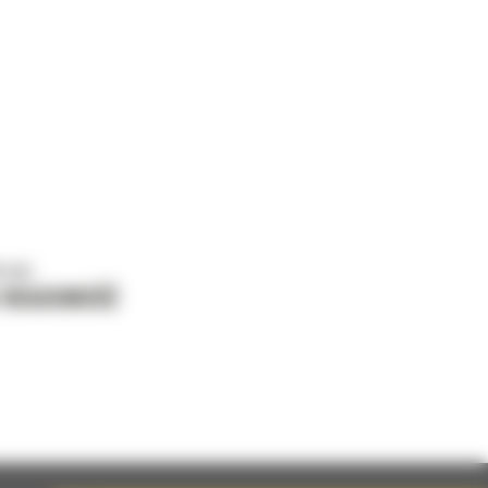
o nas
J WIADOMOŚĆ