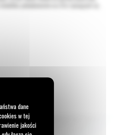
m chodników, podwykonawców oraz firm zajmujących się
Państwa dane
cookies w tej
rawienie jakości
 gdy łączą się