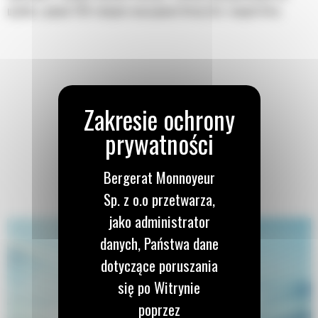
użytku z ponad 700 różnymi maszynami firmy Cat i innych firm.
Bergerat Monnoyeur
Sp. z o.o przetwarza,
jako administrator
danych, Państwa dane
dotyczące poruszania
się po Witrynie
poprzez