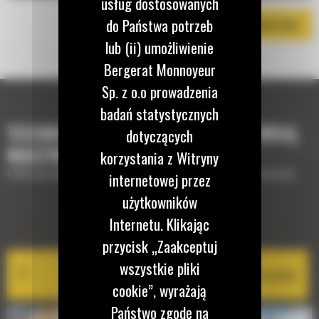
usług dostosowanych
do Państwa potrzeb
POBIERZ BROSZURĘ
lub (ii) umożliwienie
Bergerat Monnoyeur
Sp. z o.o prowadzenia
badań statystycznych
TECHNOLOGIE, KTÓRE UZUPEŁNIĄ TWOJĄ
dotyczących
MASZYNĘ
korzystania z Witryny
Krótki opis wyposażenia lub technologii potrzebnych do uzupełnienia maszyny
internetowej przez
użytkowników
Internetu. Klikając
EQUIPMENT MANAGEMENT
przycisk „Zaakceptuj
wszystkie pliki
Cat PL161 Attachment Locator
cookie”, wyrażają
Państwo zgodę na