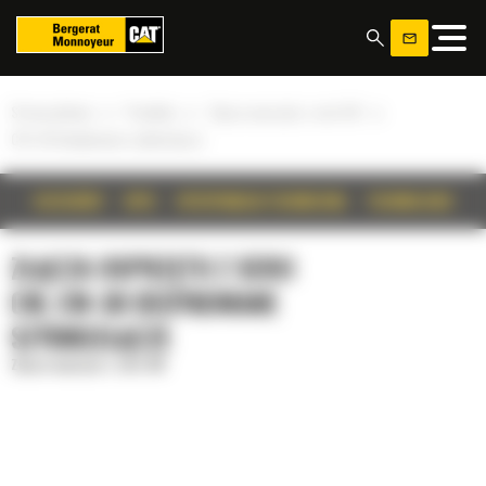
Panel zarządzania plikami cookies
»
»
»
Strona główna
Produkty
Złącza osprzętu z serii CW
CW-30 Dedykowane szybkozłącze
SZCZEGÓŁY
OPIS
SPECYFIKACJA TECHNICZNA
TECHNOLOGIE
ZŁĄCZA OSPRZĘTU Z SERII
CW, CW-30 DEDYKOWANE
SZYBKOZŁĄCZE
Złącza osprzętu z serii CW