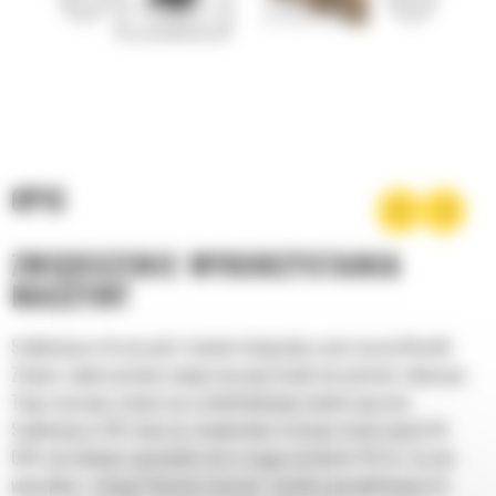
OPIS
ZWIĘKSZENIE WYKORZYSTANIA
MASZYNY
Szybkozłącze do narzędzi stanowi integralną część naszej filozofii:
Zwiększ wykorzystanie swojej maszyny dzięki narzędziom roboczym.
Twoja maszyna zmieni się w wielofunkcyjny nośnik osprzętu.
Szybkozłącza CW stały się standardem w branży dzięki ponad 50
000 sprzedanym egzemplarzom w ciągu ostatnich 40 lat. Są one
wymienne z różnymi klasami maszyn i zostały zaprojektowane do