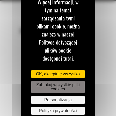
Więcej informacji, w
tym na temat
zarządzania tymi
plikami cookie, można
POZOSTAŃMY W KONTAKCIE
znaleźć w naszej
Polityce dotyczącej
plików cookie
dostępnej tutaj.
Zadzwoń do nas
122 100 122
OK, akceptuję wszystko
Zablokuj wszystkie pliki
cookies
Napisz do nas
WYŚLIJ WIADOMOŚĆ
Personalizacja
Polityka prywatności