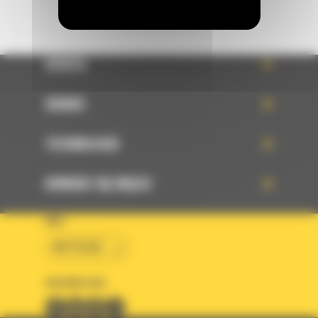
OFERTA
SERWIS
TECHNOLOGIE
DOWIEDZ SIĘ WIĘCEJ
KRAJ
BM POLSKA
OBSERWUJ NAS