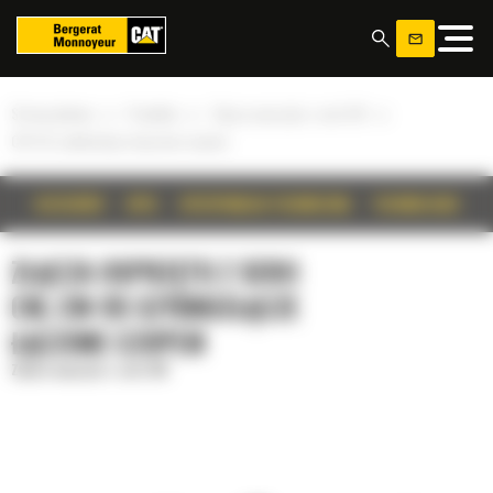
Panel zarządzania plikami cookies
»
»
»
Strona główna
Produkty
Złącza osprzętu z serii CW
CW-55 szybkozłącze łączone czopem
SZCZEGÓŁY
OPIS
SPECYFIKACJA TECHNICZNA
TECHNOLOGIE
ZŁĄCZA OSPRZĘTU Z SERII
CW, CW-55 SZYBKOZŁĄCZE
ŁĄCZONE CZOPEM
Złącza osprzętu z serii CW