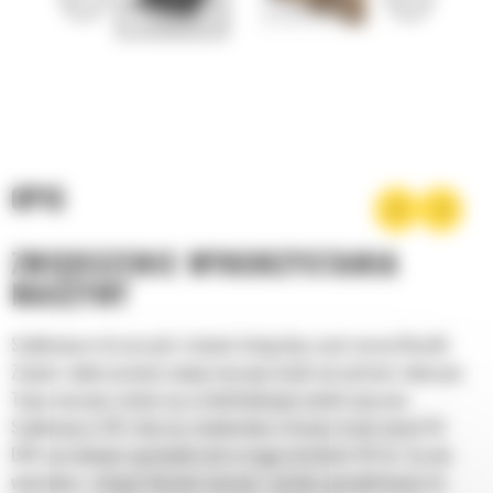
OPIS
ZWIĘKSZENIE WYKORZYSTANIA
MASZYNY
Szybkozłącze do narzędzi stanowi integralną część naszej filozofii:
Zwiększ wykorzystanie swojej maszyny dzięki narzędziom roboczym.
Twoja maszyna zmieni się w wielofunkcyjny nośnik osprzętu.
Szybkozłącza CW stały się standardem w branży dzięki ponad 50
000 sprzedanym egzemplarzom w ciągu ostatnich 40 lat. Są one
wymienne z różnymi klasami maszyn i zostały zaprojektowane do