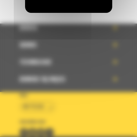
OFERTA
SERWIS
TECHNOLOGIE
DOWIEDZ SIĘ WIĘCEJ
KRAJ
BM POLSKA
OBSERWUJ NAS