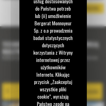
usług dostosowanych
do Państwa potrzeb
POBIERZ BROSZURĘ
lub (ii) umożliwienie
Bergerat Monnoyeur
Sp. z o.o prowadzenia
badań statystycznych
TECHNOLOGIE, KTÓRE UZUPEŁNIĄ TWOJĄ
dotyczących
MASZYNĘ
korzystania z Witryny
Krótki opis wyposażenia lub technologii potrzebnych do uzupełnienia maszyny
internetowej przez
użytkowników
Internetu. Klikając
EQUIPMENT MANAGEMENT
przycisk „Zaakceptuj
wszystkie pliki
Cat PL161 Attachment Locator
cookie”, wyrażają
Państwo zgodę na