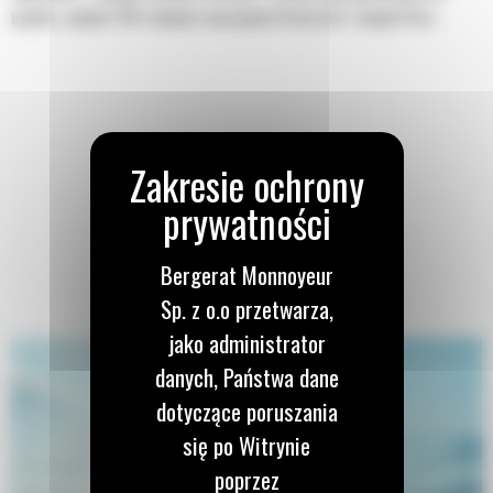
użytku z ponad 700 różnymi maszynami firmy Cat i innych firm.
Bergerat Monnoyeur
Sp. z o.o przetwarza,
jako administrator
danych, Państwa dane
dotyczące poruszania
się po Witrynie
poprzez