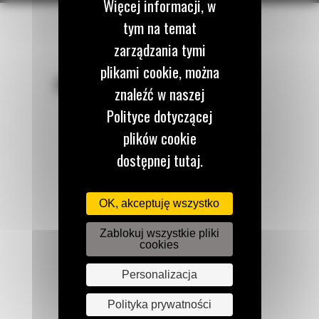
Więcej informacji, w
tym na temat
zarządzania tymi
plikami cookie, można
POZOSTAŃMY W KONTAKCIE
znaleźć w naszej
Polityce dotyczącej
plików cookie
dostępnej tutaj.
Zadzwoń do nas
122 100 122
OK, akceptuję wszystko
Zablokuj wszystkie pliki
cookies
Napisz do nas
WYŚLIJ WIADOMOŚĆ
Personalizacja
Polityka prywatności