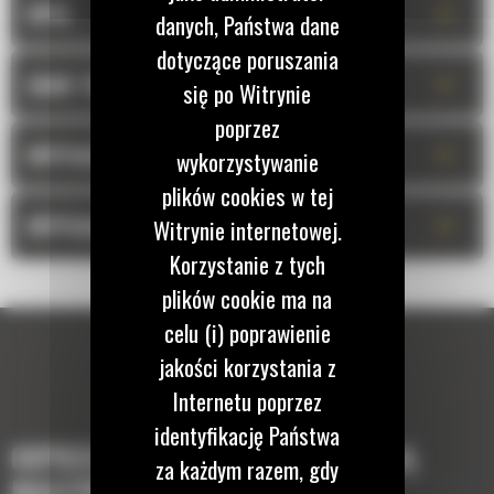
+
OPIS
danych, Państwa dane
dotyczące poruszania
+
DANE TECHNICZNE
się po Witrynie
poprzez
+
WYPOSAŻENIE STANDARDOWE
wykorzystywanie
plików cookies w tej
+
WYPOSAŻENIE OPCJONALNE
Witrynie internetowej.
Korzystanie z tych
plików cookie ma na
celu (i) poprawienie
jakości korzystania z
Internetu poprzez
identyfikację Państwa
OSPRZĘTY, KTÓRE UZUPEŁNIĄ TWOJĄ
za każdym razem, gdy
MASZYNĘ