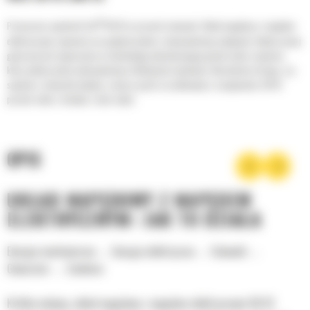
®
Poznaj moc spycharki Cat
D8 XE w pracach ziemnych. Układ napędowy z napędem
elektrycznym zapewnia oszczędność paliwa i maksymalizuje wydajność. Kabina nowej
generacji jest wyposażona w technologię automatyzującą powtarzalne czynności,
która jednocześnie maksymalizuje efektywność spychania. Niezależnie od tego, czy
spychasz ziemię lub odpady, zrywasz grunt czy wykonujesz zasypywanie, D8 XE
poradzi sobie z każdym z tych zadań.
OPIS
UKŁAD NAPĘDOWY Z NAPĘDEM
ELEKTRYCZNYM: JAK TO DZIAŁA
Energia mechaniczna → Energia elektryczna → Falownik →
Generator → Zwolnice
Krótko mówiąc, układ napędowy z napędem elektrycznym D8 XE