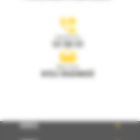
Zadzwoń do nas
122 100 122
Napisz do nas
WYŚLIJ WIADOMOŚĆ
OFERTA