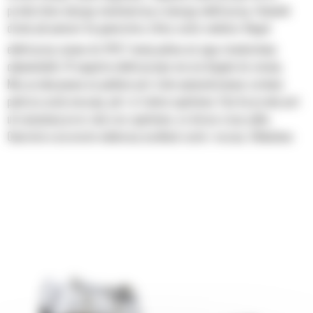
przekształca energię mechaniczną w energię elektryczną. Falownik
działa jak pomost do generatora, który zasila zwolnice. Napęd
1
elektryczny zużywa do 10%
mniej paliwa niż jego standardowy
odpowiednik. W napędzie elektrycznym nie ma biegów do zmiany.
Moc przekazywana na podłoże jest stale optymalizowana zarówno
podczas jazdy maszyny, jak i w trakcie spychania. Pęd do przodu jest
utrzymywany przez cały czas spychania, co skraca czasy cyklu.
Operatorzy po prostu wybierają prędkość jazdy i ruszają. Odbudowa
certyfikowanego układu napędowego i układu hydraulicznego D8 XE
2
kosztuje do 15%
mniej niż taka sama odbudowa przekładni
mechanicznej.