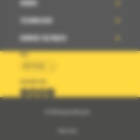
SERWIS
TECHNOLOGIE
DOWIEDZ SIĘ WIĘCEJ
KRAJ
BM POLSKA
OBSERWUJ NAS
© 2026 Bergerat-Monnoyeur
Mapa strony