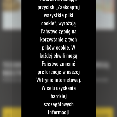
przycisk „Zaakceptuj
wszystkie pliki
cookie”, wyrażają
Państwo zgodę na
korzystanie z tych
plików cookie. W
każdej chwili mogą
Państwo zmienić
TECHNOLOGIE, KTÓRE UZUPEŁNIĄ TWOJĄ
preferencje w naszej
MASZYNĘ
Witrynie internetowej.
Krótki opis wyposażenia lub technologii potrzebnych do uzupełnienia maszyny
W celu uzyskania
bardziej
EQUIPMENT MANAGEMENT
szczegółowych
informacji
VisionLink®