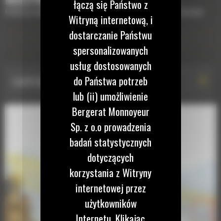
łączą się Państwo z
Krótki opis wyposażenia lub osprzętów potrzebnych do uzupełnienia maszyny
Witryną internetową, i
dostarczanie Państwu
ZESTAWY TECHNOLOGII
spersonalizowanych
usług dostosowanych
do Państwa potrzeb
Cat® Vision System with Personnel Detection
lub (ii) umożliwienie
Bergerat Monnoyeur
Sp. z o.o prowadzenia
badań statystycznych
dotyczących
korzystania z Witryny
internetowej przez
użytkowników
Internetu. Klikając