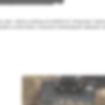
 zadań, z jakością oczekiwaną od produktów Cat. Zintegrowane z koparką
chylne są uniwersalnymi rozwiązaniami udoskonalającymi wykonywane czy