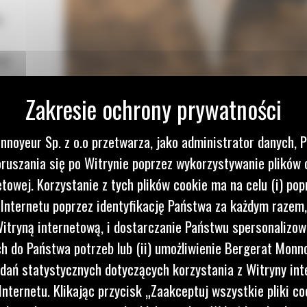
m
Cat
nnoyeur Sp. z o.o przetwarza, jako administrator danych, 
ruszania się po Witrynie poprzez wykorzystywanie plików 
etowej. Korzystanie z tych plików cookie ma na celu (i) pop
 Internetu poprzez identyfikację Państwa za każdym razem,
itryną internetową, i dostarczanie Państwu spersonalizo
 do Państwa potrzeb lub (ii) umożliwienie Bergerat Monno
dań statystycznych dotyczących korzystania z Witryny int
nternetu. Klikając przycisk „Zaakceptuj wszystkie pliki co