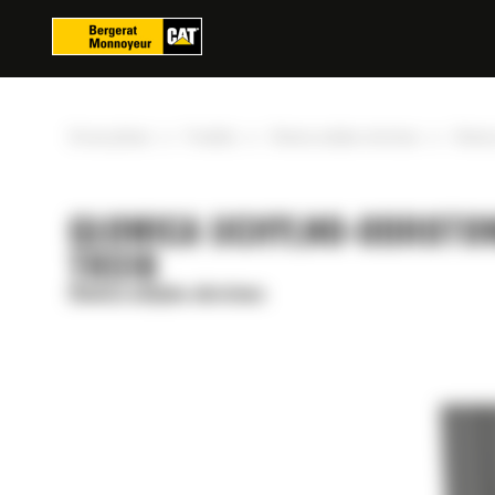
Panel zarządzania plikami cookies
»
»
»
Strona główna
Produkty
Głowica uchylno-obrotowa
Głowic
GŁOWICA UCHYLNO-OBROTO
TRS18
Głowica uchylno-obrotowa