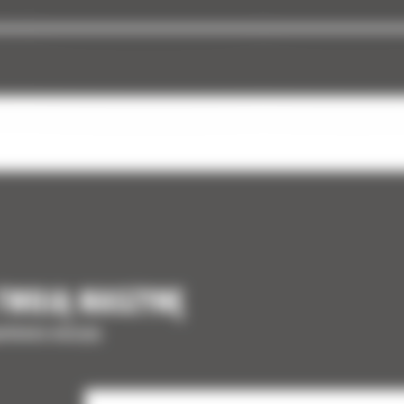
 TWOJĄ MASZYNĘ
ełnienia maszyny