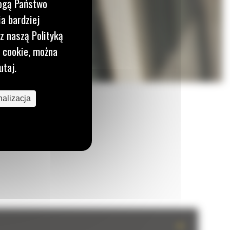
mogą Państwo
a bardziej
z naszą Polityką
i cookie, można
utaj.
alizacja
+