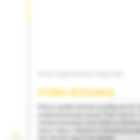
OPCJE KONFIGURACJI MASZYNY
PŁYNNA INTEGRACJA
Głowice wychylno-obrotowe są podłączane do 2
wysokociśnieniowego maszyny. Dzięki temu do 1
wysokociśnieniowego można podłączyć dodatko
osprzęt roboczy. Zapewnia to równomierny prze
oleju hydraulicznego do obu układów.