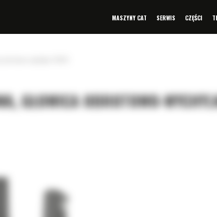
MASZYNY CAT
SERWIS
CZĘŚCI
T
a obrotowo-wychylna TRS18
WA, GŁOWICA OBROTOWO-WYCHYL