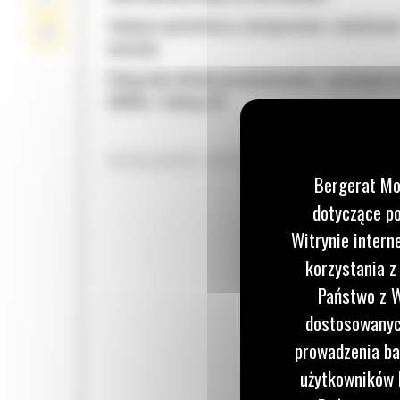
Funkcje wyświetlacza zintegrowane z monitore
maszyny
Połączenie układu pozycjonowania z systemem 
GRADE z funkcją 3D
WYDAJNOŚĆ WYŻSZA NAWET O 13%
Bergerat Mo
dotyczące po
Witrynie intern
korzystania z
Państwo z W
dostosowanych
prowadzenia ba
użytkowników I