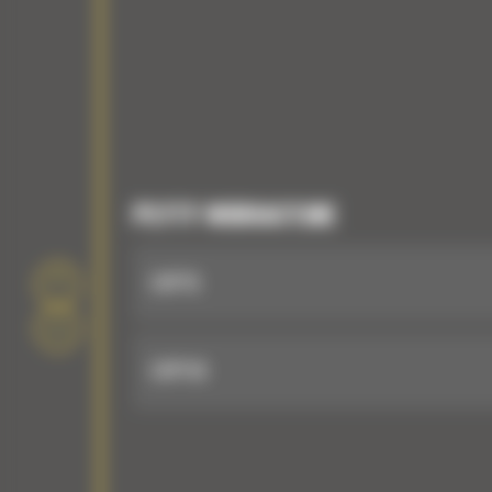
PŁYTY WIBRACYJNE
CVP75
CVP110