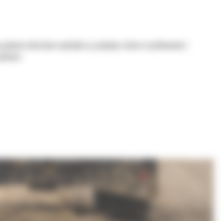
 głowice obrotowo-wychylne są wydajne, łatwe w użytkowaniu i
nności.