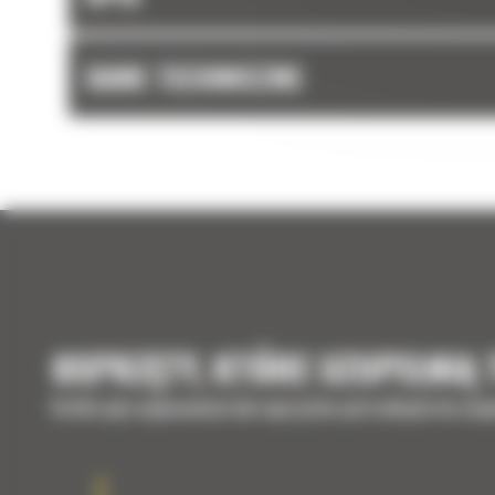
DANE TECHNICZNE
OSPRZĘTY, KTÓRE UZUPEŁNIĄ
Krótki opis wyposażenia lub osprzętów potrzebnych do uzup