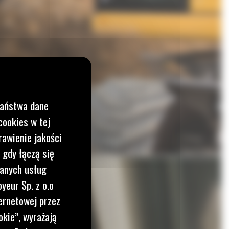
Państwa dane
cookies w tej
rawienie jakości
 gdy łączą się
wanych usług
yeur Sp. z o.o
ernetowej przez
okie”, wyrażają