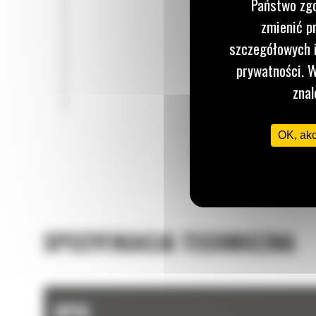
Państwo zgo
zmienić p
szczegółowych i
prywatności. W
znal
OK, ak
SPECYFIKACJA TECHNICZNA
OPIS