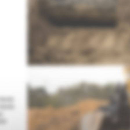
 obwodu
 obwodu
wy
pływ