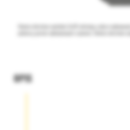
Głowice obrotowo-wychylne Cat® ułatwiają szybsze wykonywanie
podnoszą poziom wykonywanych czynności. Głowice obrotowo-wy
OPIS