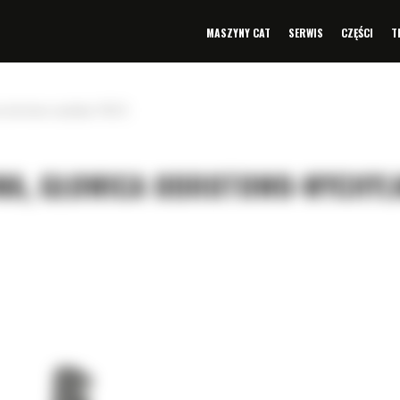
MASZYNY CAT
SERWIS
CZĘŚCI
T
a obrotowo-wychylna TRS23
WA, GŁOWICA OBROTOWO-WYCHYL