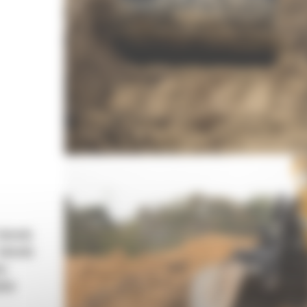
 obwodu
 obwodu
wy
pływ