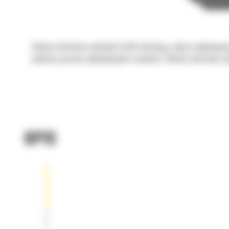
Głowice obrotowo-wychylne Cat® ułatwiają szybsze wykonywanie
podnoszą poziom wykonywanych czynności. Głowice obrotowo-wy
OPIS