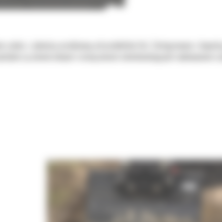
 zadań, z jakością oczekiwaną od produktów Cat. Zintegrowane z koparką
chylne są uniwersalnymi rozwiązaniami udoskonalającymi wykonywane czy