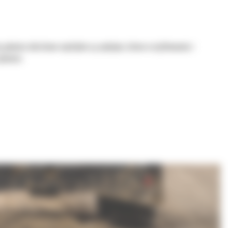
 głowice obrotowo-wychylne są wydajne, łatwe w użytkowaniu i
nności.