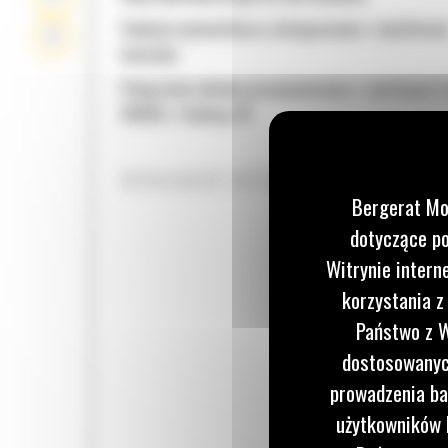
Funkcje wyświetlacza zintegrowane z monitore
maszyny
Połączenie układu pozycjonowania z systemem 
GRADE z funkcją 3D
WYDAJNOŚĆ WYŻSZA NAWET O 13%
Bergerat Mo
dotyczące po
Witrynie intern
korzystania z
Państwo z W
dostosowanych
prowadzenia ba
użytkowników I