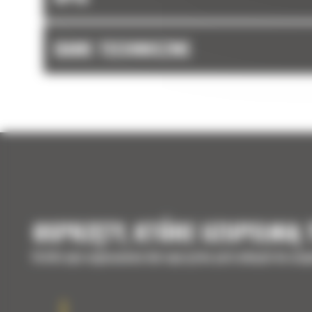
DANE TECHNICZNE
OSPRZĘTY, KTÓRE UZUPEŁNIĄ
Krótki opis wyposażenia lub osprzętów potrzebnych do uzup