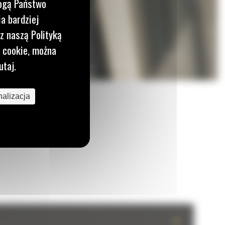
mogą Państwo
a bardziej
z naszą Polityką
i cookie, można
utaj.
alizacja
+