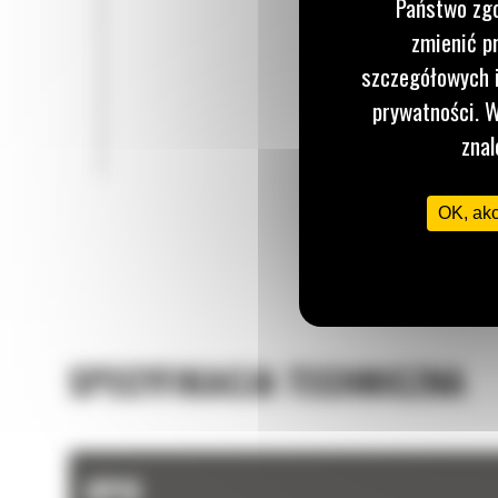
Państwo zgo
zmienić p
szczegółowych i
prywatności. W
znal
OK, ak
SPECYFIKACJA TECHNICZNA
OPIS