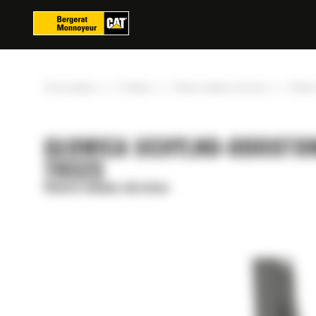
Panel zarządzania plikami cookies
»
»
»
Strona główna
Produkty
Głowica uchylno-obrotowa
Głowic
GŁOWICA UCHYLNO-OBROTO
TRS23
Głowica uchylno-obrotowa