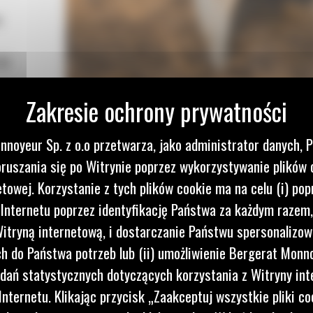
m
Cat
nnoyeur Sp. z o.o przetwarza, jako administrator danych, 
ruszania się po Witrynie poprzez wykorzystywanie plików 
etowej. Korzystanie z tych plików cookie ma na celu (i) pop
 Internetu poprzez identyfikację Państwa za każdym razem,
itryną internetową, i dostarczanie Państwu spersonalizo
 do Państwa potrzeb lub (ii) umożliwienie Bergerat Monno
dań statystycznych dotyczących korzystania z Witryny int
nternetu. Klikając przycisk „Zaakceptuj wszystkie pliki co