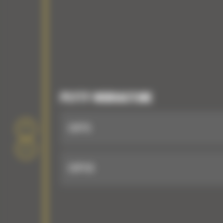
PŁYTY WIBRACYJNE
CVP75
CVP110