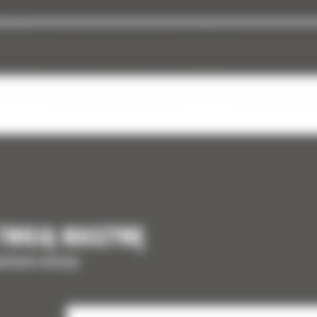
 TWOJĄ MASZYNĘ
ełnienia maszyny