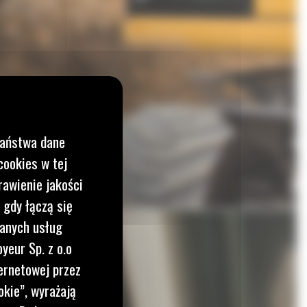
Państwa dane
cookies w tej
rawienie jakości
 gdy łączą się
wanych usług
yeur Sp. z o.o
ernetowej przez
okie”, wyrażają