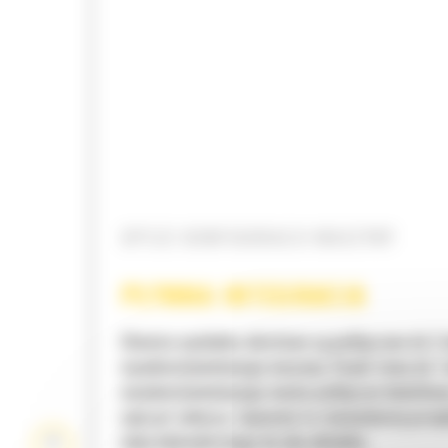
OPCJE KONFIGURACJI MASZYNY
PŁYNNA INTEGRACJA
Głowice wychylno-obrotowe są podłączane do 2
wysokociśnieniowego maszyny. Dzięki temu do 1
wysokociśnieniowego można podłączyć dodatko
osprzęt roboczy. Zapewnia to równomierny prze
oleju hydraulicznego do obu układów.