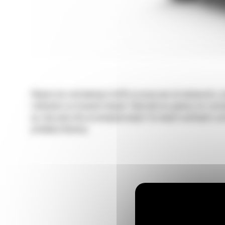
Głowice do rozdrabniania Cat® przeznaczone do ładowarek o s
roślinności na terenach leśnych. Hydrauliczna głowica do rozdr
np. tworzenia linii przeciwpożarowych. Do innych możliwych za
produkcji biomasy.