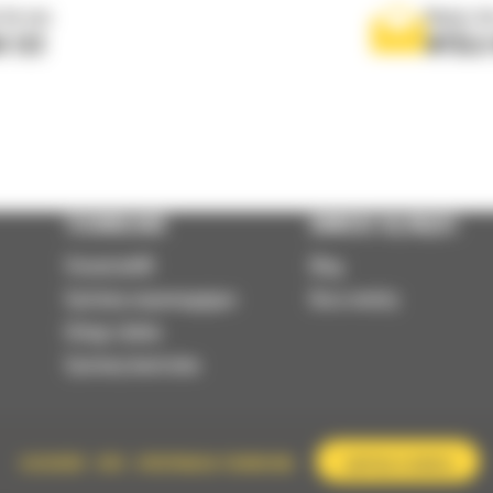
 do nas
Napisz d
0 122
WYŚLI
TECHNOLOGIE
DOWIEDZ SIĘ WIĘCEJ
VisionLink®
Blog
Systemy wspomagające
Baza wiedzy
Usługi zdalne
Systemy kontrolne
SZCZEGÓŁY
OPIS
SPECYFIKACJA TECHNICZNA
ZAPYTAJ O OFERTĘ
RODO
Polityka prywatności