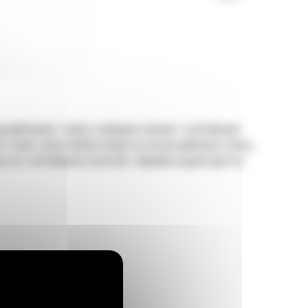
rojektowane z myślą o wydajnym ścinaniu i rozdrabnianiu
li, dzięki czemu idealnie nadaje się do porządkowania terenu,
wy oraz rozdrabnianie materiału i odpadów organicznych do