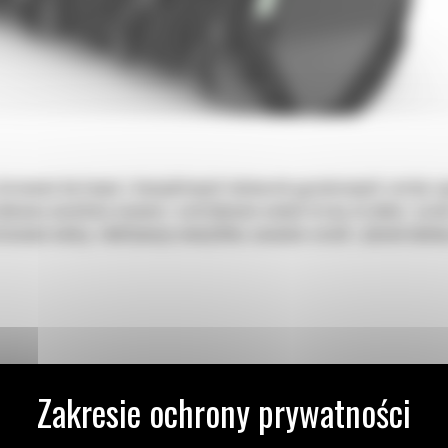
terowaniu burtowym i kompaktowych ładowarek gąsienicowych zostały zap
abniania umożliwia ścinanie i rozdrabnianie małych drzew, krzaków i zaroś
stosowań należą: rekultywacja nieużytków, usuwanie zarośli z placów budo