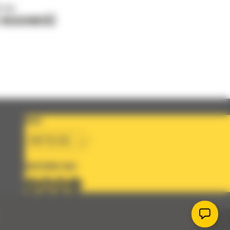
o nas
J WIADOMOŚĆ
KRAJ
BM POLSKA
OBSERWUJ NAS
Polityka plików cookies
Dokumenty