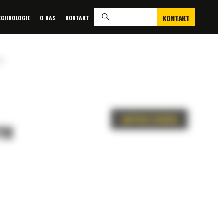
KONTAKT
ECHNOLOGIE
O NAS
KONTAKT
ie
ZAPYTAJ O OFERTĘ
YM