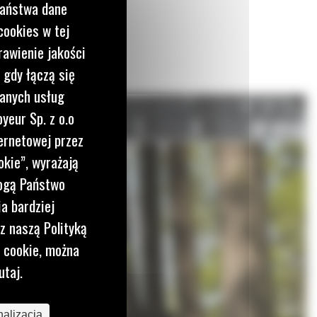
Państwa dane
cookies w tej
rawienie jakości
 gdy łączą się
wanych usług
yeur Sp. z o.o
ernetowej przez
okie”, wyrażają
mogą Państwo
a bardziej
z naszą Polityką
i cookie, można
utaj.
alizacja