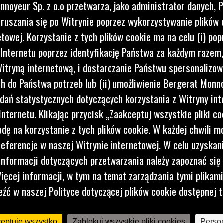
nnoyeur Sp. z o.o przetwarza, jako administrator danych, 
ruszania się po Witrynie poprzez wykorzystywanie plików 
etowej. Korzystanie z tych plików cookie ma na celu (i) pop
 Internetu poprzez identyfikację Państwa za każdym razem,
itryną internetową, i dostarczanie Państwu spersonalizo
 do Państwa potrzeb lub (ii) umożliwienie Bergerat Monno
dań statystycznych dotyczących korzystania z Witryny int
nternetu. Klikając przycisk „Zaakceptuj wszystkie pliki co
dę na korzystanie z tych plików cookie. W każdej chwili 
referencje w naszej Witrynie internetowej. W celu uzyskani
nformacji dotyczących przetwarzania należy zapoznać się 
rośli,
ięcej informacji, w tym na temat zarządzania tymi plikam
eźć w naszej Polityce dotyczącej plików cookie dostępnej t
iomasy.
ceptuję wszystko
Zablokuj wszystkie pliki cookies
Person