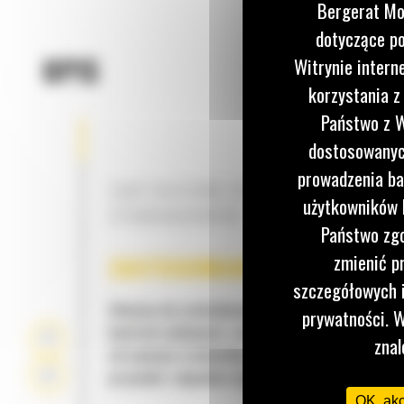
Bergerat Mo
dotyczące po
OPIS
Witrynie intern
korzystania z
Państwo z W
dostosowanych
prowadzenia ba
ZĘBY DŁUTOWE W WYPOSAŻENIU
użytkowników I
STANDARDOWYM
Państwo zgo
zmienić p
ZASTOSOWANIE
szczegółowych i
Głowice do rozdrabniania służą do czyszczenia za
prywatności. W
kontroli roślinności, odzyskiwania nieużytków,
znal
utrzymania środowiska, rozdrabniania odpadów z
przycinki i odpadów organicznych do produkcji b
OK, ak