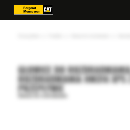
Panel zarządzania plikami cookies
»
»
»
Strona główna
Produkty
Głowice do rozdrabniania
Hydraul
GŁOWICE DO ROZDRABNIANIA
ROZDRABNIANIA HM316 XPS 
PRZEPŁYWIE
Głowice do rozdrabniania