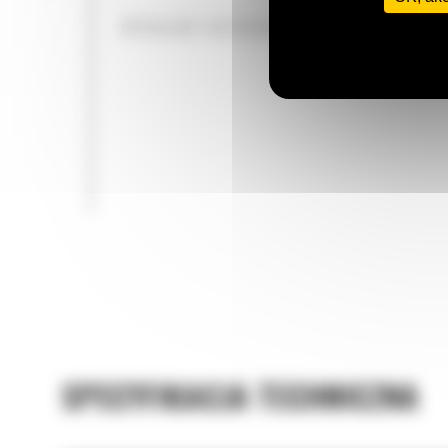
WYDAJNE ROZDRABNIANIE
SPECYFIKACJA TECHNICZNA