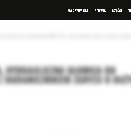
MASZYNY CAT
SERWIS
CZĘŚCI
T
iczna głowica do rozdrabniania HM316 XPS z ogranicznikiem zgryzu o dużym przepływ
, HYDRAULICZNA GŁOWICA DO
Z OGRANICZNIKIEM ZGRYZU O DUŻ