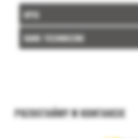
OPIS
DANE TECHNICZNE
POZOSTAŃMY W KONTAKCIE