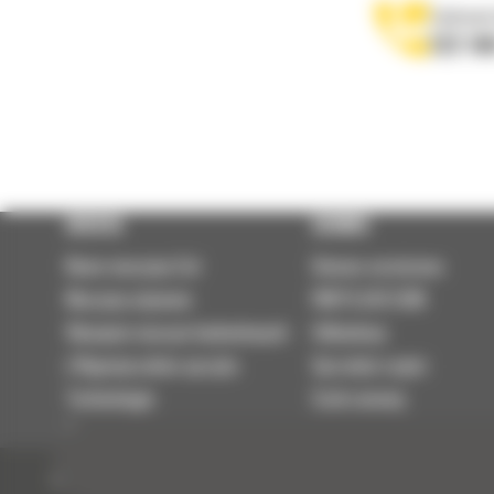
Zadzwoń
122 10
OFERTA
SERWIS
Nowe maszyny Cat
Umowa serwisowa
Maszyny używane
PARTS.CAT.COM
Wynajem maszyn budowlanych
Odbudowy
| Wypożyczalnia sprzętu
Sprzedaż części
Technologie
Szok cenowy
Osprzęt
© 2026 Bergerat-Monnoyeur
Mapa strony