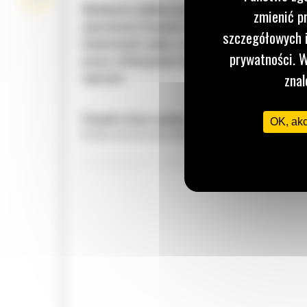
Możliwość szybkiej wymiany osprzętu pozwala
zmienić p
operatorom stosować narzędzia optymalne do
szczegółowych i
konkretnych zadań, co poprawia całościową wyd
prywatności. W
pracy i efektywność wykorzystania posiadanego
osprzętu.
znal
Ponadto łatwa zmiana osprzętu pozwala zmniejs
OK, ak
liczbę maszyn potrzebnych w miejscu pracy.
ZNAKOMITA WYTRZYMAŁOŚĆ
Zmiana osprzętu na złączu hydraulicznym odbywa
znacznie szybciej niż na złączach statycznych i
sworzniowych.
Osprzęty mogą być używane wspólnie przez masz