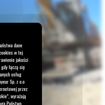
Państwa dane
cookies w tej
rawienie jakości
 gdy łączą się
wanych usług
yeur Sp. z o.o
ernetowej przez
okie”, wyrażają
mogą Państwo