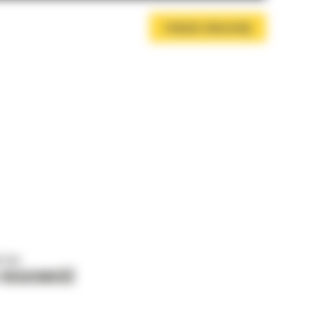
POBIERZ BROSZURĘ
o nas
J WIADOMOŚĆ