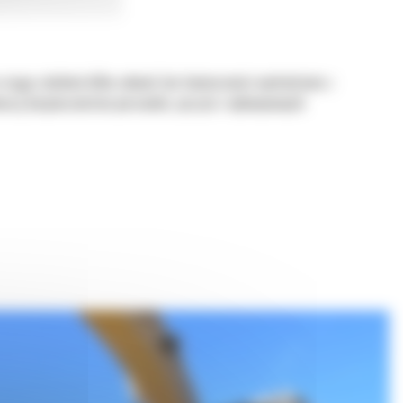
ciągu zaledwie kilku sekund, bez konieczności wychodzenia z
noszą bezpieczeństwo personelu, sprzętu i wykonywanych