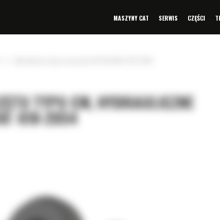
MASZYNY CAT
SERWIS
CZĘŚCI
T
»
Hydrauliczne złącze osprzętu CW HCCW40: 618-2054
ZĘTU TYPU CW, HYDRAULICZNE
0: 618-2054