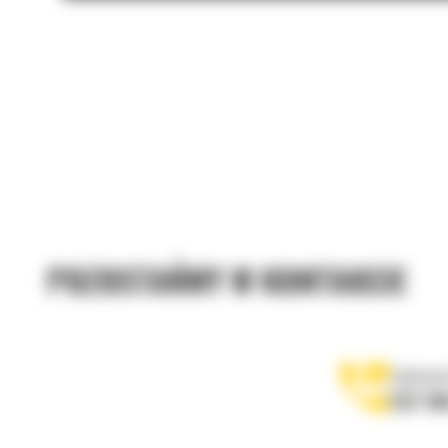
POZOSTAŃMY W KONTAKCIE
Zadzwoń
122 10