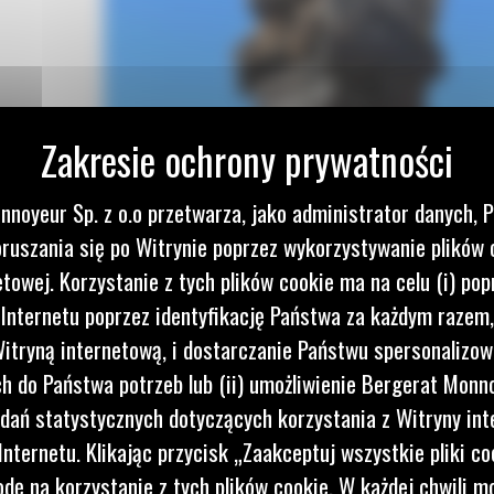
nnoyeur Sp. z o.o przetwarza, jako administrator danych, 
WNOŚĆ
ruszania się po Witrynie poprzez wykorzystywanie plików 
IOM
etowej. Korzystanie z tych plików cookie ma na celu (i) pop
 Internetu poprzez identyfikację Państwa za każdym razem,
I
itryną internetową, i dostarczanie Państwu spersonalizo
 do Państwa potrzeb lub (ii) umożliwienie Bergerat Monno
dań statystycznych dotyczących korzystania z Witryny int
go
nternetu. Klikając przycisk „Zaakceptuj wszystkie pliki co
dę na korzystanie z tych plików cookie. W każdej chwili 