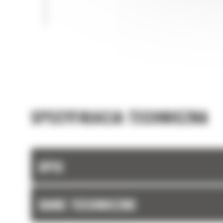
samej klasy wielkości.
Każde złącze osprzętu ma w standardzie hak do
podnoszenia o udźwigu 10 ton.
SPECYFIKACJA TECHNICZNA
OPIS
DANE TECHNICZNE