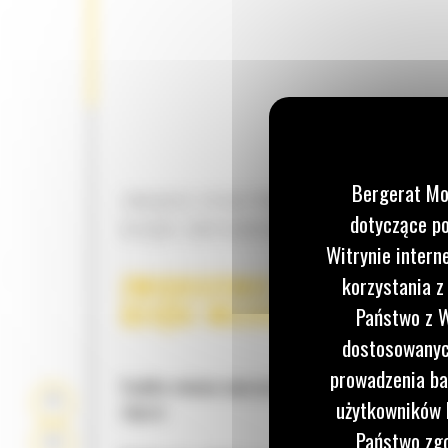
Bergerat Mo
ZWIĘKSZ EFEKTYWNOŚĆ I PRODUKTY
dotyczące po
DZIĘKI ZINTEGROWANYM TECHNOLOG
Witrynie intern
ZWIĘKSZENIE WYDAJNOŚCI
korzystania z
DZIĘKI WSZECHSTRONNOŚC
Państwo z W
dostosowanych
prowadzenia ba
Szybka zmiana osprzętu za pomocą hydrauliczne
użytkowników I
złącza:
Państwo zgo