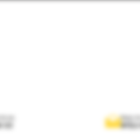
 do nas
Napisz d
0 122
WYŚLI