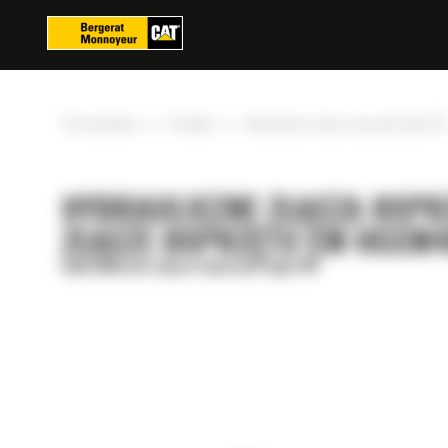
Panel zarządzania plikami cookies
»
»
Strona główna
Produkty
Hydrauliczne złącza osprzętu typu CW
HYDRAULICZNE ZŁĄCZA OSPR
ZŁĄCZE OSPRZĘTU CW HCCW4
Hydrauliczne złącza osprzętu typu CW