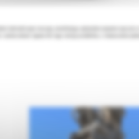
adem hydraulicznym maszyny, umożliwiając optymalne używanie osprzętu w 
a i uniwersalność typowe dla tego rodzaju produktów, a równocześnie pod