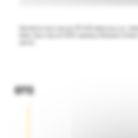
Hydrauliczne złącza osprzętu CW Cat® płynnie łączą się z ukł
kabiny. Złącza osprzętu HCCW zapewniają efektywność działani
operacji.
OPIS