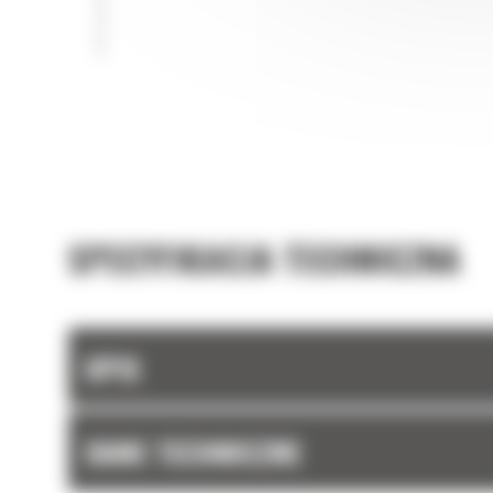
samej klasy wielkości.
Każde złącze osprzętu ma w standardzie hak do
podnoszenia o udźwigu 10 ton.
SPECYFIKACJA TECHNICZNA
OPIS
DANE TECHNICZNE