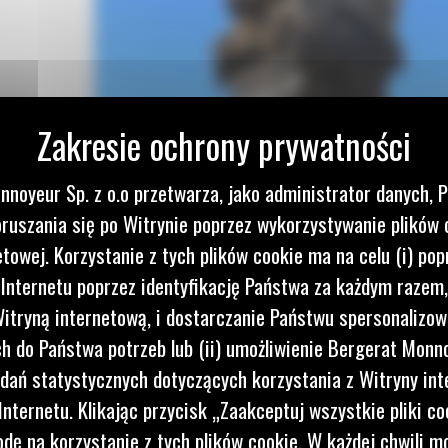
nnoyeur Sp. z o.o przetwarza, jako administrator danych, 
WNOŚĆ
ruszania się po Witrynie poprzez wykorzystywanie plików 
IOM
etowej. Korzystanie z tych plików cookie ma na celu (i) pop
 Internetu poprzez identyfikację Państwa za każdym razem,
I
itryną internetową, i dostarczanie Państwu spersonalizo
 do Państwa potrzeb lub (ii) umożliwienie Bergerat Monno
dań statystycznych dotyczących korzystania z Witryny int
go
nternetu. Klikając przycisk „Zaakceptuj wszystkie pliki co
dę na korzystanie z tych plików cookie. W każdej chwili 