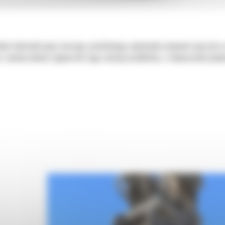
adem hydraulicznym maszyny, umożliwiając optymalne używanie osprzętu w 
a i uniwersalność typowe dla tego rodzaju produktów, a równocześnie pod