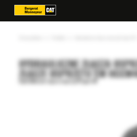
Panel zarządzania plikami cookies
»
»
Strona główna
Produkty
Hydrauliczne złącza osprzętu typu CW
HYDRAULICZNE ZŁĄCZA OSPR
ZŁĄCZE OSPRZĘTU CW HCCW4
Hydrauliczne złącza osprzętu typu CW