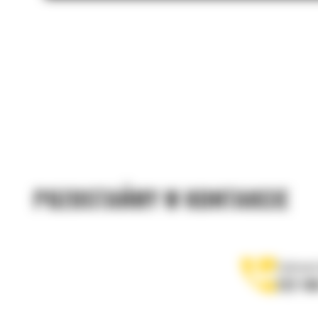
POZOSTAŃMY W KONTAKCIE
Zadzwoń
122 10