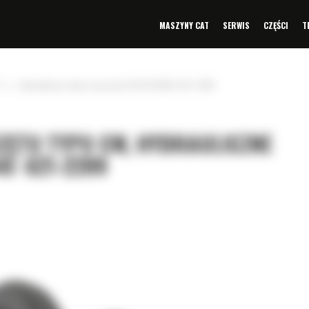
MASZYNY CAT
SERWIS
CZĘŚCI
T
»
Hydrauliczne złącze osprzętu CW HCCW40: 621-2289
ZĘTU TYPU CW, HYDRAULICZNE
0: 621-2289