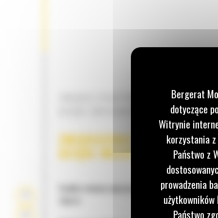
Bergerat Mo
ZWIĘKSZ EFEKTYWNOŚĆ I PRODUKTY
dotyczące po
DZIĘKI ZINTEGROWANYM TECHNOLOG
Witrynie intern
ZWIĘKSZENIE WYDAJNOŚCI
korzystania z
DZIĘKI WSZECHSTRONNOŚC
Państwo z W
dostosowanych
prowadzenia ba
Szybka zmiana osprzętu za pomocą hydrauliczne
użytkowników I
złącza:
Państwo zgo