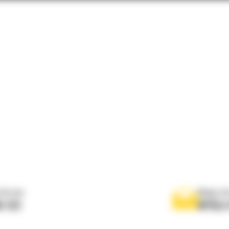
 do nas
Napisz d
0 122
WYŚLI