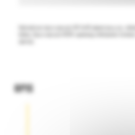
Hydrauliczne złącza osprzętu CW Cat® płynnie łączą się z ukł
kabiny. Złącza osprzętu HCCW zapewniają efektywność działani
operacji.
OPIS