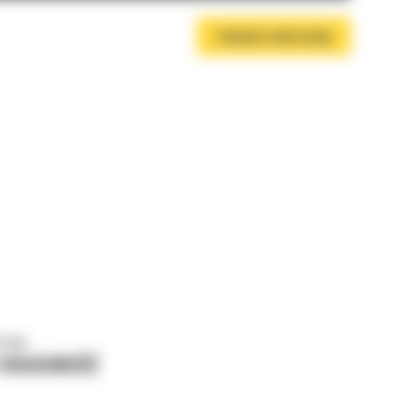
POBIERZ BROSZURĘ
o nas
J WIADOMOŚĆ