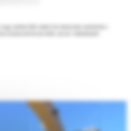
ciągu zaledwie kilku sekund, bez konieczności wychodzenia z
noszą bezpieczeństwo personelu, sprzętu i wykonywanych