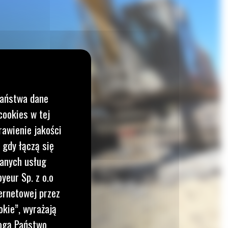
Państwa dane
cookies w tej
rawienie jakości
 gdy łączą się
wanych usług
yeur Sp. z o.o
ernetowej przez
okie”, wyrażają
mogą Państwo