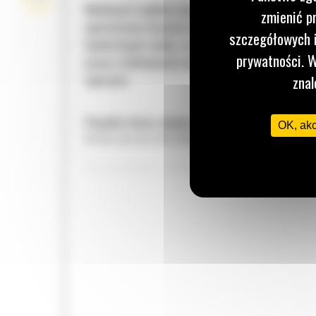
Możliwość szybkiej wymiany osprzętu pozwala
zmienić p
operatorom stosować narzędzia optymalne do
szczegółowych i
konkretnych zadań, co poprawia całościową wyd
prywatności. W
pracy i efektywność wykorzystania posiadanego
osprzętu.
znal
Ponadto łatwa zmiana osprzętu pozwala zmniejs
OK, ak
liczbę maszyn potrzebnych w miejscu pracy.
ZNAKOMITA WYTRZYMAŁOŚĆ
Zmiana osprzętu na złączu hydraulicznym odbywa
znacznie szybciej niż na złączach statycznych i
sworzniowych.
Osprzęty mogą być używane wspólnie przez masz