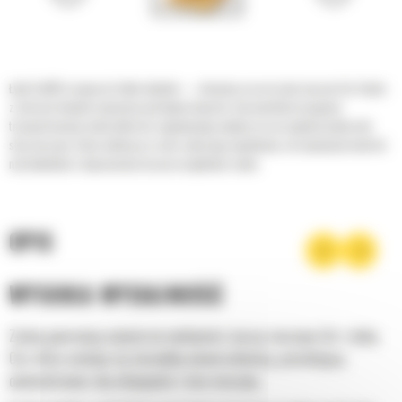
Łyżki Cat® to więcej niż tylko dodatek — stanowią rozszerzenie maszyn Cat. Każda
z nich jest idealnie wyważona pod kątem koparek, aby umożliwić nasypowe
transportowanie materiałów bez negatywnego wpływu na oszczędność paliwa lub
stan maszyny. Stworzyliśmy je w celu szybszego napełniania, utrzymywania kontroli
nad ładunkiem i dopasowania do poszczególnych zadań.
OPIS
WYSOKA WYDAJNOŚĆ
Zyskaj gwarancję najwyższej wydajności, łącząc maszynę Cat z łyżką
Cat, która cechuje się niezwykłą uniwersalnością, pozwalającą
optymalizować siłę odspajania i moc maszyny.