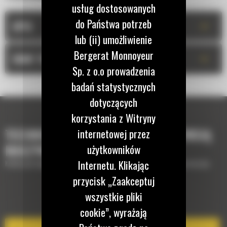
usług dostosowanych
do Państwa potrzeb
+
OPIS
lub (ii) umożliwienie
Bergerat Monnoyeur
+
DANE TECHNICZNE
Sp. z o.o prowadzenia
badań statystycznych
dotyczących
korzystania z Witryny
TECHNOLOGIE, KTÓRE UZUPEŁNIĄ TWOJĄ
internetowej przez
MASZYNĘ
użytkowników
Internetu. Klikając
Krótki opis wyposażenia lub technologii potrzebnych do uzupełnienia maszyny
przycisk „Zaakceptuj
wszystkie pliki
EQUIPMENT MANAGEMENT
cookie”, wyrażają