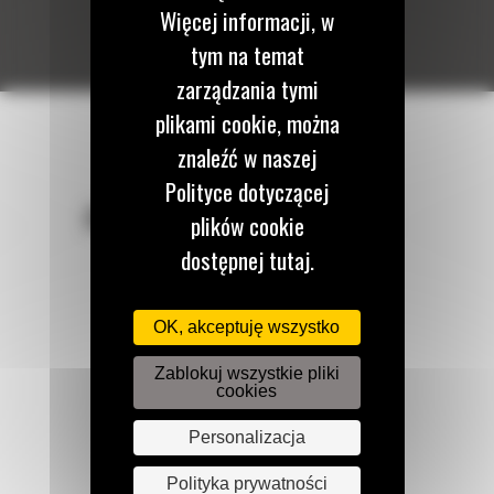
Więcej informacji, w
tym na temat
zarządzania tymi
plikami cookie, można
znaleźć w naszej
Polityce dotyczącej
POZOSTAŃMY W KONTAKCIE
plików cookie
dostępnej tutaj.
OK, akceptuję wszystko
Zadzwoń do nas
Zablokuj wszystkie pliki
122 100 122
cookies
Personalizacja
Napisz do nas
Polityka prywatności