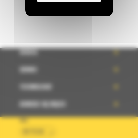
WYŚLIJ WIADOMOŚĆ
OFERTA
SERWIS
TECHNOLOGIE
DOWIEDZ SIĘ WIĘCEJ
KRAJ
BM POLSKA