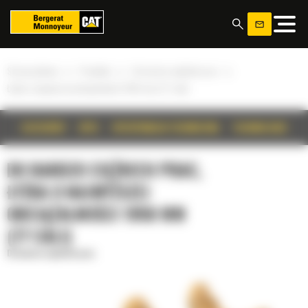
Panel zarządzania plikami cookies
»
»
»
Strona główna
Produkty
Do bardzo ciężkich prac
Łyżka o najwyższej obciążalności 1950 mm (77 cali)
SZCZEGÓŁY
OPIS
SPECYFIKACJA TECHNICZNA
TECHNOLOGIE
DO BARDZO CIĘŻKICH PRAC,
ŁYŻKA O NAJWYŻSZEJ
OBCIĄŻALNOŚCI 1950 MM
(77 CALI)
Do bardzo ciężkich prac