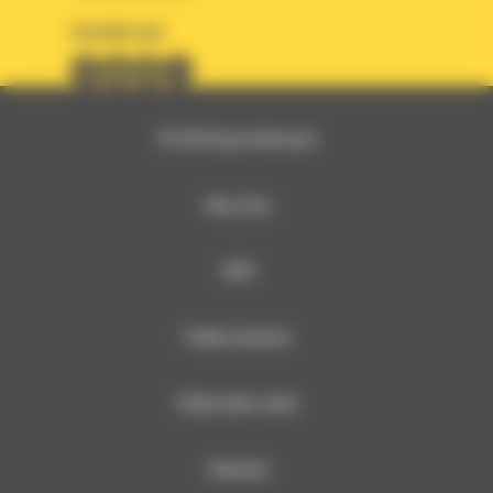
OBSERWUJ NAS
© 2026 Bergerat-Monnoyeur
Mapa strony
RODO
Polityka prywatności
Polityka plików cookies
Dokumenty