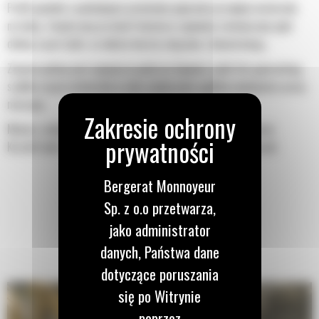
Profil powłoki o podwójnym promieniu poprawia przepływ materiału
na łyżkę. Zwiększony prześwit lemiesza zapewnia zmniejszony opór
dolnej części łyżki, co obniża koszty związane z konserwacją.
Zużycie paliwa jest najwyższe podczas kopania. Łyżki Cat gwarantują
szybkie cięcie materiału w celu zwiększenia ogólnej wydajności pracy
maszyny.
Możesz załadować większą ilość materiału w krótszym czasie.
Kształt łyżki i segmenty boczne pozwalają utrzymać większość
materiału w łyżce podczas każdego załadunku.
Bergerat Monnoyeur
Sp. z o.o przetwarza,
jako administrator
danych, Państwa dane
dotyczące poruszania
się po Witrynie
poprzez