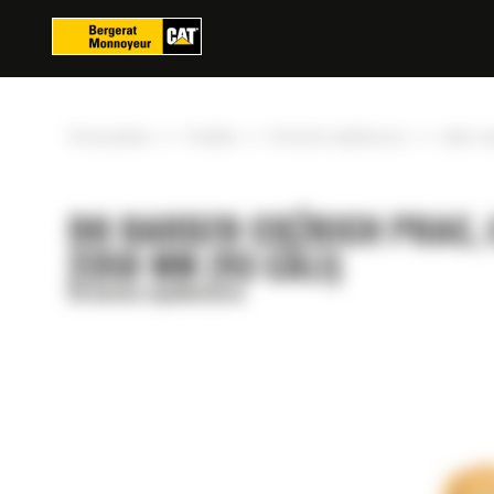
Panel zarządzania plikami cookies
»
»
»
Strona główna
Produkty
Do bardzo ciężkich prac
Łyżka o n
DO BARDZO CIĘŻKICH PRAC, 
2350 MM (93 CALI)
Do bardzo ciężkich prac