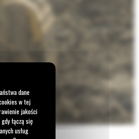
Państwa dane
cookies w tej
rawienie jakości
 gdy łączą się
wanych usług