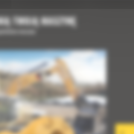
NIĄ TWOJĄ MASZYNĘ
upełnienia maszyny