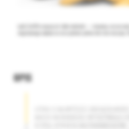
Łyżki Cat®to więcej niż tylko dodatek — stanowią rozszerzeni
negatywnego wpływu na oszczędność paliwa lub stan maszyny. S
OPIS
ŁYŻKA O NAJWYŻSZEJ OBCIĄŻALNOŚC
NASZA NAJBARDZIEJ WYTRZYMAŁA ŁY
KTÓRA SPROSTA NAJTRUDNIEJSZYM