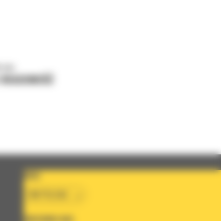
o nas
J WIADOMOŚĆ
KRAJ
BM POLSKA
OBSERWUJ NAS