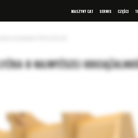
MASZYNY CAT
SERWIS
CZĘŚCI
T
ajwyższej obciążalności 2350 mm (93 cali)
ŁYŻKA O NAJWYŻSZEJ OBCIĄŻALNO