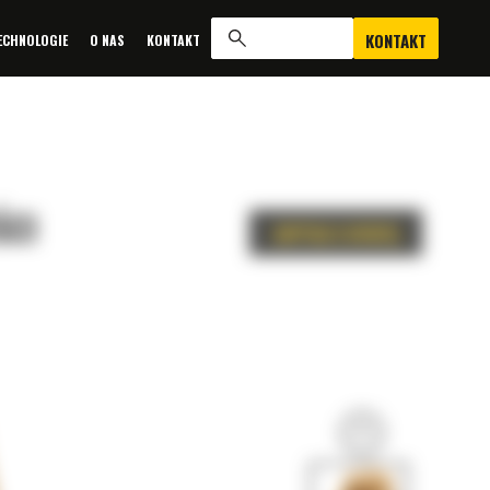
KONTAKT
ECHNOLOGIE
O NAS
KONTAKT
ŚCI
ZAPYTAJ O OFERTĘ