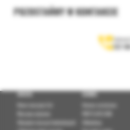
POZOSTAŃMY W KONTAKCIE
Zadzwoń
122 10
OFERTA
SERWIS
Nowe maszyny Cat
Umowa serwisowa
Maszyny używane
PARTS.CAT.COM
Wynajem maszyn budowlanych
Odbudowy