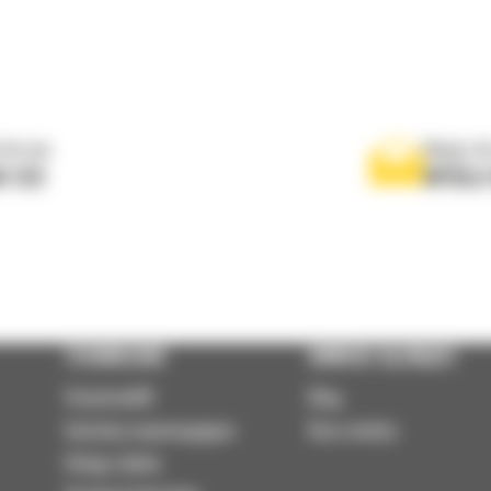
 do nas
Napisz d
0 122
WYŚLI
TECHNOLOGIE
DOWIEDZ SIĘ WIĘCEJ
VisionLink®
Blog
Systemy wspomagające
Baza wiedzy
Usługi zdalne