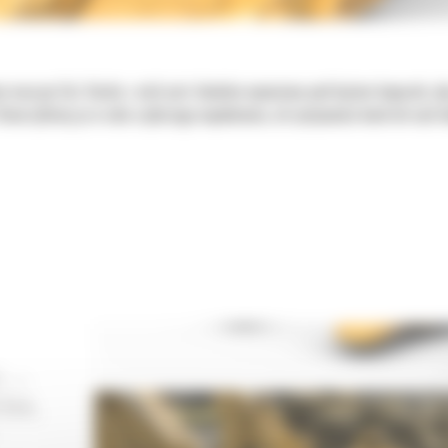
e maszyn Cat. Każda z nich jest idealnie wyważona pod kątem koparek, a
tworzyliśmy je w celu szybszego napełniania, utrzymywania kontroli nad 
I —
ŻKA,