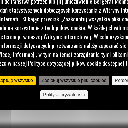
 do Państwa potrzeb lub (ii) umożliwienie Bergerat Monno
ą
każdego
dań statystycznych dotyczących korzystania z Witryny int
nternetu. Klikając przycisk „Zaakceptuj wszystkie pliki co
dę na korzystanie z tych plików cookie. W każdej chwili 
referencje w naszej Witrynie internetowej. W celu uzyskani
nformacji dotyczących przetwarzania należy zapoznać się 
ięcej informacji, w tym na temat zarządzania tymi plikam
eźć w naszej Polityce dotyczącej plików cookie dostępnej t
ceptuję wszystko
Zablokuj wszystkie pliki cookies
Person
Polityka prywatności