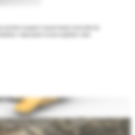
by umożliwić nasypowe transportowanie materiałów bez
ładunkiem i dopasowania do poszczególnych zadań.