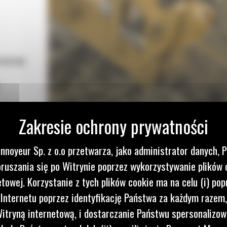
 maszynę
przepływ
a
o obniża
nnoyeur Sp. z o.o przetwarza, jako administrator danych, 
ruszania się po Witrynie poprzez wykorzystywanie plików 
yżki Cat
etowej. Korzystanie z tych plików cookie ma na celu (i) pop
kszenia
 Internetu poprzez identyfikację Państwa za każdym razem,
itryną internetową, i dostarczanie Państwu spersonalizo
ótszym