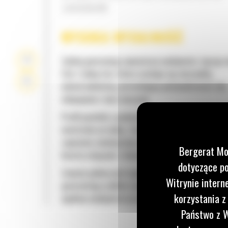
ZADANIOM
WYSOKA WYDAJNOŚĆ
Zyskaj gwarancję najwyższej wydajności, łącząc
Cat z łyżką Cat, która cechuje się niezwykłą
uniwersalnością, pozwalającą optymalizować siłę
odspajania i moc maszyny.
Profil powłoki o podwójnym promieniu poprawia 
materiału na łyżkę. Zwiększony prześwit lemiesz
zapewnia zmniejszony opór dolnej części łyżki, c
Bergerat Mo
koszty związane z konserwacją.
dotyczące po
Zużycie paliwa jest najwyższe podczas kopania. Ł
Witrynie intern
gwarantują szybkie cięcie materiału w celu zwię
korzystania z
ogólnej wydajności pracy maszyny.
Państwo z W
Możesz załadować większą ilość materiału w kr