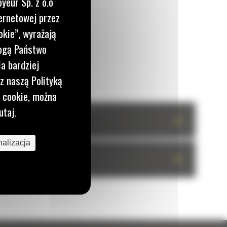
yeur Sp. z o.o
ernetowej przez
okie”, wyrażają
mogą Państwo
a bardziej
z naszą Polityką
i cookie, można
utaj.
+
alizacja
+