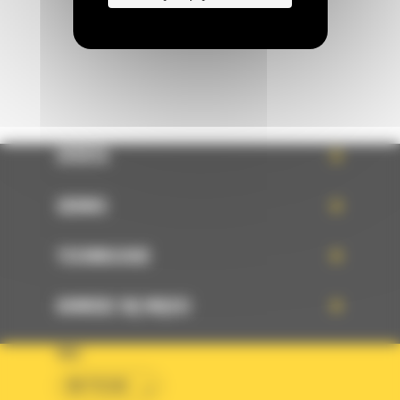
WYŚLIJ WIADOMOŚĆ
OFERTA
SERWIS
TECHNOLOGIE
DOWIEDZ SIĘ WIĘCEJ
KRAJ
BM POLSKA