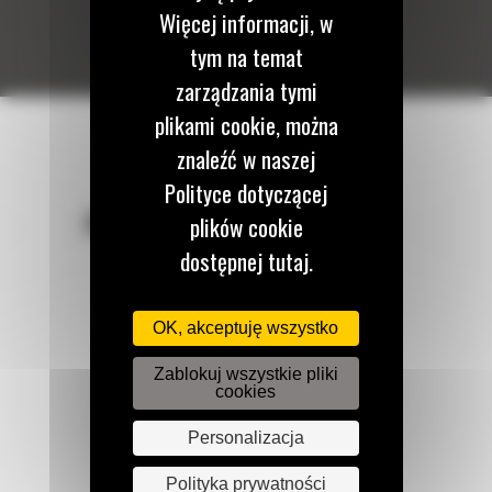
Więcej informacji, w
tym na temat
zarządzania tymi
plikami cookie, można
znaleźć w naszej
Polityce dotyczącej
POZOSTAŃMY W KONTAKCIE
plików cookie
dostępnej tutaj.
OK, akceptuję wszystko
Zadzwoń do nas
Zablokuj wszystkie pliki
122 100 122
cookies
Personalizacja
Napisz do nas
Polityka prywatności