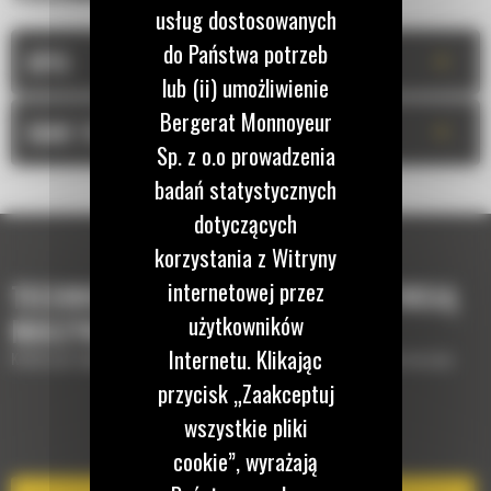
usług dostosowanych
do Państwa potrzeb
+
OPIS
lub (ii) umożliwienie
Bergerat Monnoyeur
+
DANE TECHNICZNE
Sp. z o.o prowadzenia
badań statystycznych
dotyczących
korzystania z Witryny
internetowej przez
TECHNOLOGIE, KTÓRE UZUPEŁNIĄ TWOJĄ
użytkowników
MASZYNĘ
Internetu. Klikając
Krótki opis wyposażenia lub technologii potrzebnych do uzupełnienia maszyny
przycisk „Zaakceptuj
wszystkie pliki
EQUIPMENT MANAGEMENT
cookie”, wyrażają