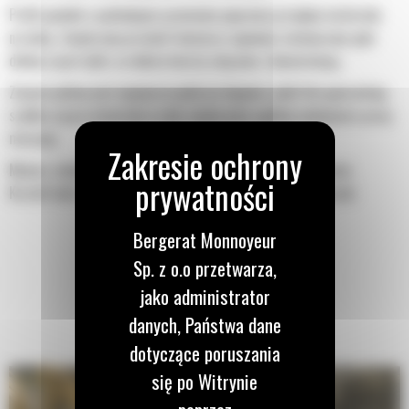
Profil powłoki o podwójnym promieniu poprawia przepływ materiału
na łyżkę. Zwiększony prześwit lemiesza zapewnia zmniejszony opór
dolnej części łyżki, co obniża koszty związane z konserwacją.
Zużycie paliwa jest najwyższe podczas kopania. Łyżki Cat gwarantują
szybkie cięcie materiału w celu zwiększenia ogólnej wydajności pracy
maszyny.
Możesz załadować większą ilość materiału w krótszym czasie.
Kształt łyżki i segmenty boczne pozwalają utrzymać większość
materiału w łyżce podczas każdego załadunku.
Bergerat Monnoyeur
Sp. z o.o przetwarza,
jako administrator
danych, Państwa dane
dotyczące poruszania
się po Witrynie