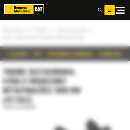
Panel zarządzania plikami cookies
»
»
»
Strona główna
Produkty
Trudne zastosowania
Łyżka o zwiększonej wytrzymałości 1050 mm (42 cale)
SZCZEGÓŁY
OPIS
SPECYFIKACJA TECHNICZNA
TECHNOLOGIE
TRUDNE ZASTOSOWANIA,
ŁYŻKA O ZWIĘKSZONEJ
WYTRZYMAŁOŚCI 1050 MM
(42 CALE)
Trudne zastosowania