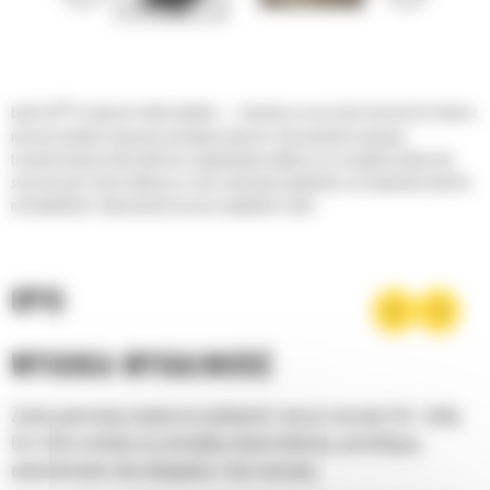
®
Łyżki Cat
to więcej niż tylko dodatek — stanowią rozszerzenie maszyn Cat. Każda z
nich jest idealnie wyważona pod kątem koparek, aby umożliwić nasypowe
transportowanie materiałów bez negatywnego wpływu na oszczędność paliwa lub
stan maszyny. Stworzyliśmy je w celu szybszego napełniania, utrzymywania kontroli
nad ładunkiem i dopasowania do poszczególnych zadań.
OPIS
WYSOKA WYDAJNOŚĆ
Zyskaj gwarancję najwyższej wydajności, łącząc maszynę Cat z łyżką
Cat, która cechuje się niezwykłą uniwersalnością, pozwalającą
optymalizować siłę odspajania i moc maszyny.