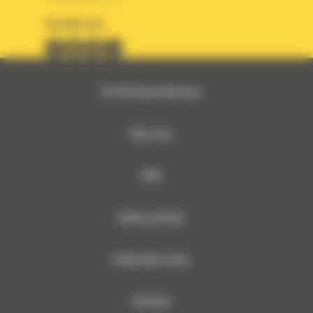
OBSERWUJ NAS
© 2026 Bergerat-Monnoyeur
Mapa strony
RODO
Polityka prywatności
Polityka plików cookies
Dokumenty