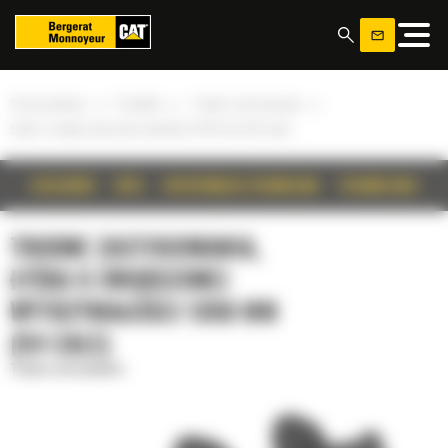
Panel zarządzania plikami cookies
»
»
»
Strona główna
Produkty
Trudne zastosowania
Łyżka o zwiększonej wytrzymałości 1350 mm (54 cale)
SZCZEGÓŁY
OPIS
SPECYFIKACJA TECHNICZNA
TECHNOLOGIE
TRUDNE ZASTOSOWANIA,
ŁYŻKA O ZWIĘKSZONEJ
WYTRZYMAŁOŚCI 1350 MM
(54 CALE)
Trudne zastosowania