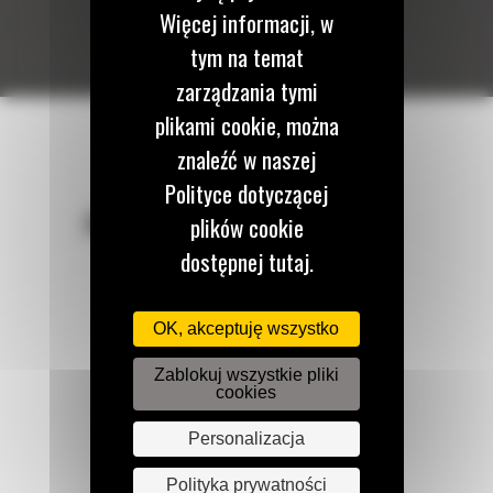
Więcej informacji, w
tym na temat
zarządzania tymi
plikami cookie, można
znaleźć w naszej
Polityce dotyczącej
POZOSTAŃMY W KONTAKCIE
plików cookie
dostępnej tutaj.
OK, akceptuję wszystko
Zadzwoń do nas
Zablokuj wszystkie pliki
122 100 122
cookies
Personalizacja
Napisz do nas
Polityka prywatności