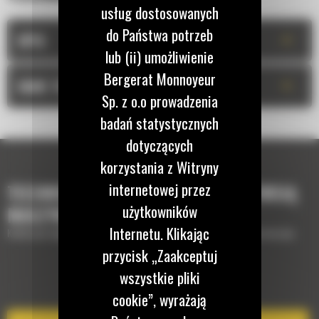
usług dostosowanych
do Państwa potrzeb
+
OPIS
lub (ii) umożliwienie
Bergerat Monnoyeur
+
DANE TECHNICZNE
Sp. z o.o prowadzenia
badań statystycznych
dotyczących
korzystania z Witryny
internetowej przez
TECHNOLOGIE, KTÓRE UZUPEŁNIĄ TWOJĄ
użytkowników
MASZYNĘ
Internetu. Klikając
Krótki opis wyposażenia lub technologii potrzebnych do uzupełnienia maszyny
przycisk „Zaakceptuj
wszystkie pliki
EQUIPMENT MANAGEMENT
cookie”, wyrażają