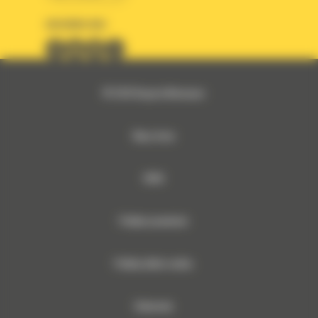
OBSERWUJ NAS
© 2026 Bergerat-Monnoyeur
Mapa strony
RODO
Polityka prywatności
Polityka plików cookies
Dokumenty