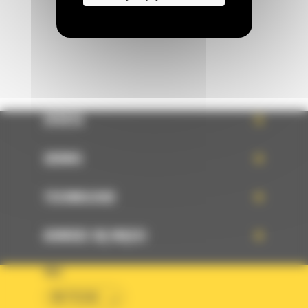
WYŚLIJ WIADOMOŚĆ
OFERTA
SERWIS
TECHNOLOGIE
DOWIEDZ SIĘ WIĘCEJ
KRAJ
BM POLSKA