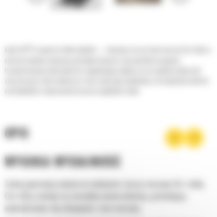
®
Łyżki Cat
to więcej niż tylko dodatek — stanowią rozszerzenie maszyn Cat. Każda z
nich jest idealnie wyważona pod kątem koparek, aby umożliwić nasypowe
transportowanie materiałów bez negatywnego wpływu na oszczędność paliwa lub
stan maszyny. Stworzyliśmy je w celu szybszego napełniania, utrzymywania kontroli
nad ładunkiem i dopasowania do poszczególnych zadań.
OPIS
WYSOKA WYDAJNOŚĆ
Zyskaj gwarancję najwyższej wydajności, łącząc maszynę Cat z łyżką
Cat, która cechuje się niezwykłą uniwersalnością, pozwalającą
optymalizować siłę odspajania i moc maszyny.