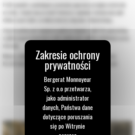
Profil powłoki o podwójnym promieniu poprawia przepływ materiału
na łyżkę. Zwiększony prześwit lemiesza zapewnia zmniejszony opór
dolnej części łyżki, co obniża koszty związane z konserwacją.
Zużycie paliwa jest najwyższe podczas kopania. Łyżki Cat gwarantują
szybkie cięcie materiału w celu zwiększenia ogólnej wydajności pracy
maszyny.
Możesz załadować większą ilość materiału w krótszym czasie.
Kształt łyżki i segmenty boczne pozwalają utrzymać większość
materiału w łyżce podczas każdego załadunku.
Bergerat Monnoyeur
Sp. z o.o przetwarza,
jako administrator
danych, Państwa dane
dotyczące poruszania
się po Witrynie