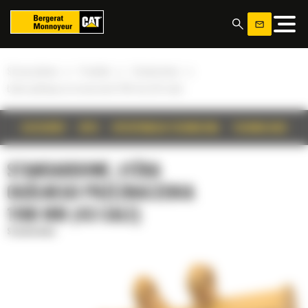
Panel zarządzania plikami cookies
»
»
»
Strona główna
Produkty
Standardowe
Łyżka ogólnego przeznaczenia 1100 mm (43 cale)
SZCZEGÓŁY
OPIS
SPECYFIKACJA TECHNICZNA
TECHNOLOGIE
STANDARDOWE, ŁYŻKA
OGÓLNEGO PRZEZNACZENIA
1100 MM (43 CALE)
Standardowe