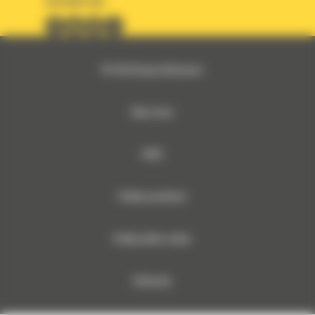
OBSERWUJ NAS
© 2026 Bergerat-Monnoyeur
Mapa strony
RODO
Polityka prywatności
Polityka plików cookies
Dokumenty