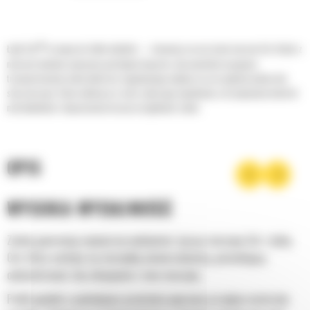
®
Łyżki Cat
to więcej niż tylko dodatek — stanowią rozszerzenie maszyn Cat. Każda z
nich jest idealnie wyważona pod kątem koparek, aby umożliwić nasypowe
transportowanie materiałów bez negatywnego wpływu na oszczędność paliwa lub
stan maszyny. Stworzyliśmy je w celu szybszego napełniania, utrzymywania kontroli
nad ładunkiem i dopasowania do poszczególnych zadań.
OPIS
WYSOKA WYDAJNOŚĆ
Zyskaj gwarancję najwyższej wydajności, łącząc maszynę Cat z łyżką
Cat, która cechuje się niezwykłą uniwersalnością, pozwalającą
optymalizować siłę odspajania i moc maszyny.
Profil powłoki o podwójnym promieniu poprawia przepływ materiału