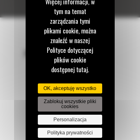
Więcej informacji, w
tym na temat
zarządzania tymi
plikami cookie, można
znaleźć w naszej
Polityce dotyczącej
POZOSTAŃMY W KONTAKCIE
plików cookie
dostępnej tutaj.
OK, akceptuję wszystko
Zadzwoń do nas
122 100 122
Zablokuj wszystkie pliki
cookies
Personalizacja
Napisz do nas
WYŚLIJ WIADOMOŚĆ
Polityka prywatności