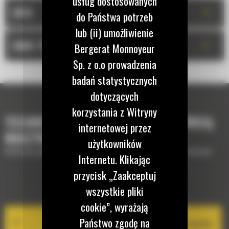
usług dostosowanych
+
OPIS
do Państwa potrzeb
lub (ii) umożliwienie
+
DANE TECHNICZNE
Bergerat Monnoyeur
Sp. z o.o prowadzenia
badań statystycznych
dotyczących
korzystania z Witryny
TECHNOLOGIE, KTÓRE UZUPEŁNIĄ TWOJĄ
internetowej przez
MASZYNĘ
użytkowników
Krótki opis wyposażenia lub technologii potrzebnych do uzupełnienia maszyny
Internetu. Klikając
przycisk „Zaakceptuj
EQUIPMENT MANAGEMENT
wszystkie pliki
cookie”, wyrażają
Państwo zgodę na
Cat PL161 Attachment Locator