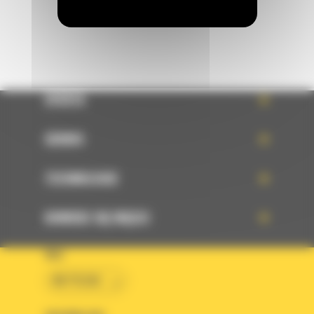
OFERTA
SERWIS
TECHNOLOGIE
DOWIEDZ SIĘ WIĘCEJ
KRAJ
BM POLSKA