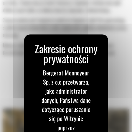
na łyżkę. Zwiększony prześwit lemiesza zapewnia zmniejszony opór
dolnej części łyżki, co obniża koszty związane z konserwacją.
Zużycie paliwa jest najwyższe podczas kopania. Łyżki Cat gwarantują
szybkie cięcie materiału w celu zwiększenia ogólnej wydajności pracy
maszyny.
Możesz załadować większą ilość materiału w krótszym czasie.
Kształt łyżki i segmenty boczne pozwalają utrzymać większość
materiału w łyżce podczas każdego załadunku.
Bergerat Monnoyeur
Sp. z o.o przetwarza,
jako administrator
danych, Państwa dane
dotyczące poruszania
się po Witrynie
poprzez