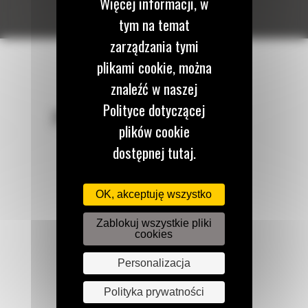
Więcej informacji, w
tym na temat
zarządzania tymi
plikami cookie, można
znaleźć w naszej
Polityce dotyczącej
POZOSTAŃMY W KONTAKCIE
plików cookie
dostępnej tutaj.
OK, akceptuję wszystko
Zadzwoń do nas
122 100 122
Zablokuj wszystkie pliki
cookies
Personalizacja
Napisz do nas
WYŚLIJ WIADOMOŚĆ
Polityka prywatności