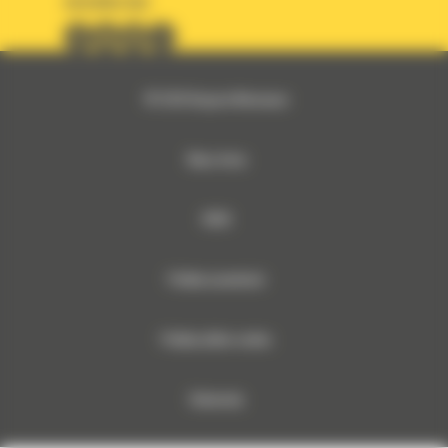
OBSERWUJ NAS
© 2026 Bergerat-Monnoyeur
Mapa strony
RODO
Polityka prywatności
Polityka plików cookies
Dokumenty