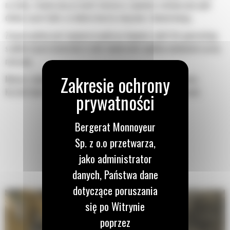
na łyżkę. Zwiększony prześwit lemiesza zapewnia zmniejszony opór
dolnej części łyżki, co obniża koszty związane z konserwacją.
Zużycie paliwa jest najwyższe podczas kopania. Łyżki Cat gwarantują
szybkie cięcie materiału w celu zwiększenia ogólnej wydajności pracy
maszyny.
Możesz załadować większą ilość materiału w krótszym czasie.
Kształt łyżki i segmenty boczne pozwalają utrzymać większość
materiału w łyżce podczas każdego załadunku.
Bergerat Monnoyeur
Sp. z o.o przetwarza,
jako administrator
danych, Państwa dane
dotyczące poruszania
się po Witrynie
poprzez