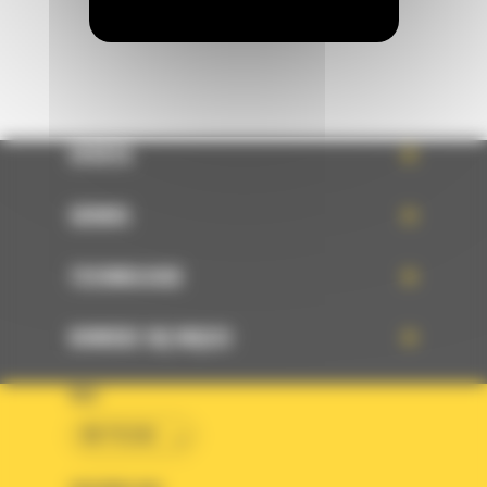
OFERTA
SERWIS
TECHNOLOGIE
DOWIEDZ SIĘ WIĘCEJ
KRAJ
BM POLSKA