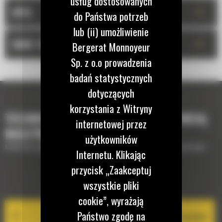
usług dostosowanych
+
OPIS
do Państwa potrzeb
lub (ii) umożliwienie
+
DANE TECHNICZNE
Bergerat Monnoyeur
Sp. z o.o prowadzenia
badań statystycznych
dotyczących
korzystania z Witryny
TECHNOLOGIE, KTÓRE UZUPEŁNIĄ TWOJĄ
internetowej przez
MASZYNĘ
użytkowników
Krótki opis wyposażenia lub technologii potrzebnych do uzupełnienia maszyny
Internetu. Klikając
przycisk „Zaakceptuj
EQUIPMENT MANAGEMENT
wszystkie pliki
cookie”, wyrażają
Państwo zgodę na
Cat PL161 Attachment Locator