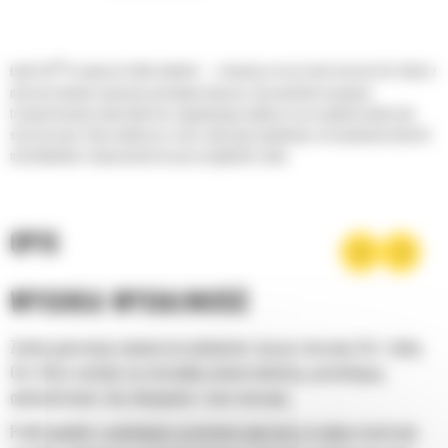
®
Łyżki Cat
to więcej niż tylko dodatek — stanowią rozszerzenie maszyn Cat. Każda z
nich jest idealnie wyważona pod kątem koparek, aby umożliwić nasypowe
transportowanie materiałów bez negatywnego wpływu na oszczędność paliwa lub
stan maszyny. Stworzyliśmy je w celu szybszego napełniania, utrzymywania kontroli
nad ładunkiem i dopasowania do poszczególnych zadań.
OPIS
WYSOKA WYDAJNOŚĆ
Zyskaj gwarancję najwyższej wydajności, łącząc maszynę Cat z łyżką
Cat, która cechuje się niezwykłą uniwersalnością, pozwalającą
optymalizować siłę odspajania i moc maszyny.
Profil powłoki o podwójnym promieniu poprawia przepływ materiału