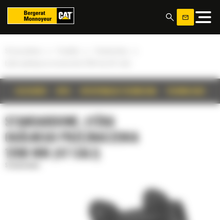
Panel zarządzania plikami cookies
»
»
»
Strona główna
Produkty
Standardowe
Łyżka ogólnego przeznaczenia 1200 mm (47 cali)
SZCZEGÓŁY
OPIS
SPECYFIKACJA TECHNICZNA
TECHNOLOGIE
STANDARDOWE, ŁYŻKA
OGÓLNEGO PRZEZNACZENIA
1200 MM (47 CALI)
Standardowe