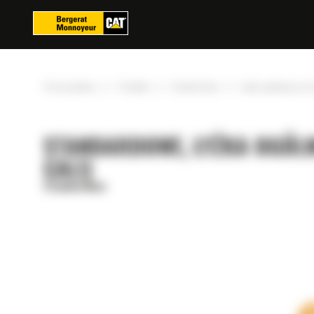
Panel zarządzania plikami cookies
»
»
»
Strona główna
Produkty
Standardowe
Łyżka ogólnego prze
STANDARDOWE, ŁYŻKA OGÓLN
CALI)
Standardowe