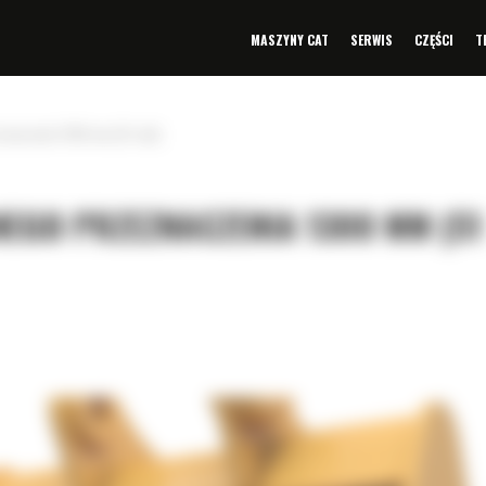
MASZYNY CAT
SERWIS
CZĘŚCI
T
znaczenia 1300 mm (51 cali)
EGO PRZEZNACZENIA 1300 MM (51