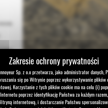
 maszynę
przepływ
a
o obniża
nnoyeur Sp. z o.o przetwarza, jako administrator danych, 
yżki Cat
ruszania się po Witrynie poprzez wykorzystywanie plików 
kszenia
etowej. Korzystanie z tych plików cookie ma na celu (i) pop
 Internetu poprzez identyfikację Państwa za każdym razem,
ótszym
itryną internetową, i dostarczanie Państwu spersonalizo
ą