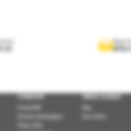
 do nas
Napisz d
0 122
WYŚLI
TECHNOLOGIE
DOWIEDZ SIĘ WIĘCEJ
VisionLink®
Blog
Systemy wspomagające
Baza wiedzy
Usługi zdalne