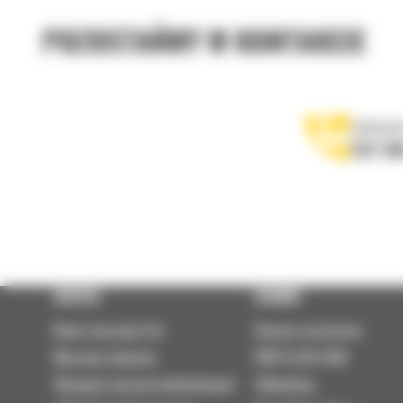
POZOSTAŃMY W KONTAKCIE
Zadzwoń
122 10
OFERTA
SERWIS
Nowe maszyny Cat
Umowa serwisowa
Maszyny używane
PARTS.CAT.COM
Wynajem maszyn budowlanych
Odbudowy