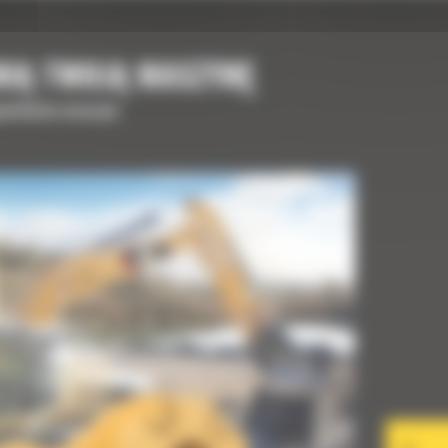
NIĄ TWOJĄ MASZYNĘ
upełnienia maszyny