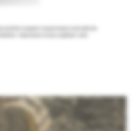
aby umożliwić nasypowe transportowanie materiałów bez
ładunkiem i dopasowania do poszczególnych zadań.