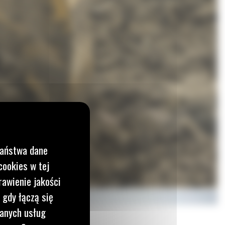
Państwa dane
cookies w tej
rawienie jakości
 gdy łączą się
wanych usług