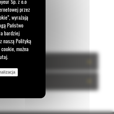
yeur Sp. z o.o
ernetowej przez
okie”, wyrażają
mogą Państwo
a bardziej
z naszą Polityką
i cookie, można
utaj.
+
alizacja
+