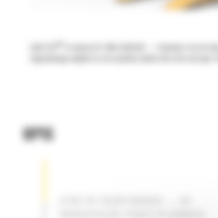
®
Łyżki Cat
to więcej niż tylko dodatek — stanowią rozszerzen
negatywnego wpływu na oszczędność paliwa lub stan maszyny. S
OPIS
ŁYŻKI DO SKARPOWANIA — DO
UNIWERSALNEJ PRACY W ROWACH