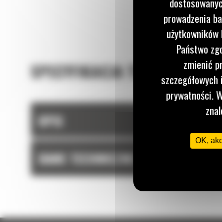
dostosowanych
utrzymać większość materiału w łyżce podczas 
załadunku.
prowadzenia ba
użytkowników I
Państwo zgo
zmienić p
SPECYFIKACJA TECHNICZNA
szczegółowych i
prywatności. W
znal
OPIS
OK, ak
DANE TECHNICZNE