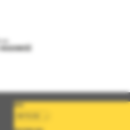
o nas
J WIADOMOŚĆ
KRAJ
BM POLSKA