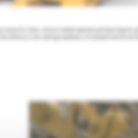
ie maszyn Cat. Każda z nich jest idealnie wyważona pod kątem koparek, 
tworzyliśmy je w celu szybszego napełniania, utrzymywania kontroli nad 