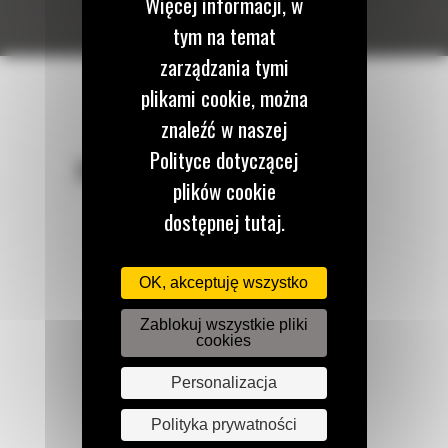
Więcej informacji, w
tym na temat
zarządzania tymi
plikami cookie, można
znaleźć w naszej
Polityce dotyczącej
POZOSTAŃMY W KONTAKCIE
plików cookie
dostępnej tutaj.
OK, akceptuję wszystko
Zadzwoń do nas
122 100 122
Zablokuj wszystkie pliki
cookies
Personalizacja
Napisz do nas
WYŚLIJ WIADOMOŚĆ
Polityka prywatności