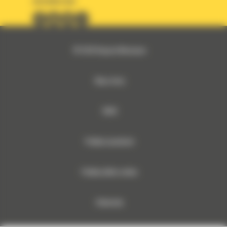
OBSERWUJ NAS
© 2026 Bergerat-Monnoyeur
Mapa strony
RODO
Polityka prywatności
Polityka plików cookies
Dokumenty