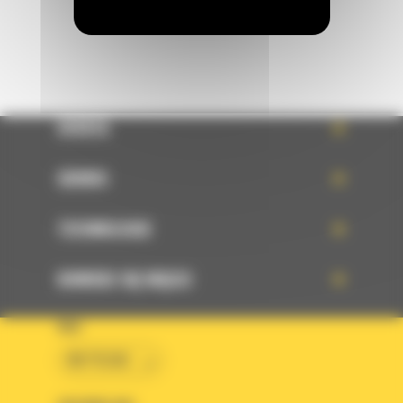
OFERTA
SERWIS
TECHNOLOGIE
DOWIEDZ SIĘ WIĘCEJ
KRAJ
BM POLSKA