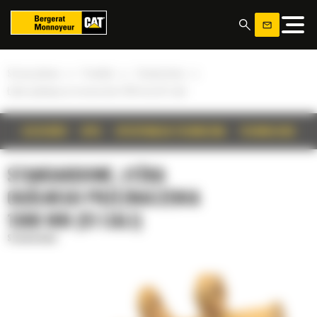
Panel zarządzania plikami cookies
»
»
»
Strona główna
Produkty
Standardowe
Łyżka ogólnego przeznaczenia 1300 mm (51 cali)
SZCZEGÓŁY
OPIS
SPECYFIKACJA TECHNICZNA
TECHNOLOGIE
STANDARDOWE, ŁYŻKA
OGÓLNEGO PRZEZNACZENIA
1300 MM (51 CALI)
Standardowe