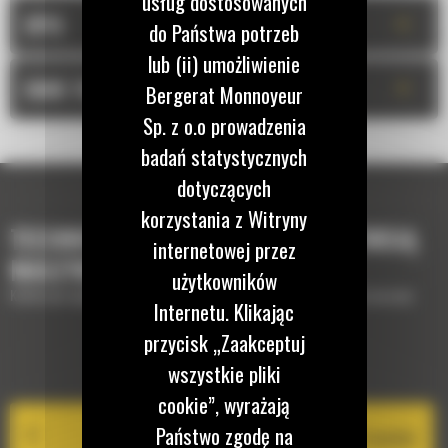
usług dostosowanych
+
OPIS
do Państwa potrzeb
lub (ii) umożliwienie
+
DANE TECHNICZNE
Bergerat Monnoyeur
Sp. z o.o prowadzenia
badań statystycznych
dotyczących
korzystania z Witryny
TECHNOLOGIE, KTÓRE UZUPEŁNIĄ TWOJĄ
internetowej przez
MASZYNĘ
użytkowników
Krótki opis wyposażenia lub technologii potrzebnych do uzupełnienia maszyny
Internetu. Klikając
przycisk „Zaakceptuj
EQUIPMENT MANAGEMENT
wszystkie pliki
cookie”, wyrażają
Państwo zgodę na
Cat PL161 Attachment Locator