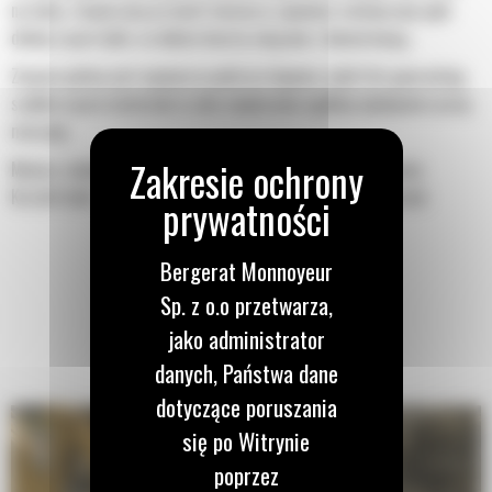
na łyżkę. Zwiększony prześwit lemiesza zapewnia zmniejszony opór
dolnej części łyżki, co obniża koszty związane z konserwacją.
Zużycie paliwa jest najwyższe podczas kopania. Łyżki Cat gwarantują
szybkie cięcie materiału w celu zwiększenia ogólnej wydajności pracy
maszyny.
Możesz załadować większą ilość materiału w krótszym czasie.
Kształt łyżki i segmenty boczne pozwalają utrzymać większość
materiału w łyżce podczas każdego załadunku.
Bergerat Monnoyeur
Sp. z o.o przetwarza,
jako administrator
danych, Państwa dane
dotyczące poruszania
się po Witrynie
poprzez