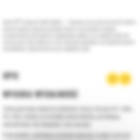
®
Łyżki Cat
to więcej niż tylko dodatek — stanowią rozszerzenie maszyn Cat. Każda z
nich jest idealnie wyważona pod kątem koparek, aby umożliwić nasypowe
transportowanie materiałów bez negatywnego wpływu na oszczędność paliwa lub
stan maszyny. Stworzyliśmy je w celu szybszego napełniania, utrzymywania kontroli
nad ładunkiem i dopasowania do poszczególnych zadań.
OPIS
WYSOKA WYDAJNOŚĆ
Zyskaj gwarancję najwyższej wydajności, łącząc maszynę Cat z łyżką
Cat, która cechuje się niezwykłą uniwersalnością, pozwalającą
optymalizować siłę odspajania i moc maszyny.
Profil powłoki o podwójnym promieniu poprawia przepływ materiału