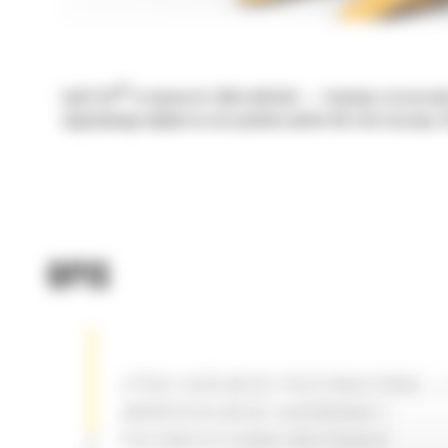
®
Łyżki Cat
to więcej niż tylko dodatek — stanowią rozszerzen
negatywnego wpływu na oszczędność paliwa lub stan maszyny. S
OPIS
ŁYŻKA OGÓLNEGO PRZEZNACZENIA —
UNIWERSALNEGO ŁADOWANIA I
PRZEMIESZCZANIA MATERIAŁU