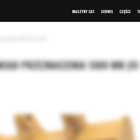
MASZYNY CAT
SERWIS
CZĘŚCI
T
znaczenia 1300 mm (51 cali)
EGO PRZEZNACZENIA 1300 MM (51