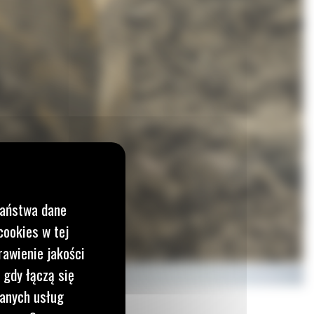
Państwa dane
cookies w tej
rawienie jakości
 gdy łączą się
wanych usług