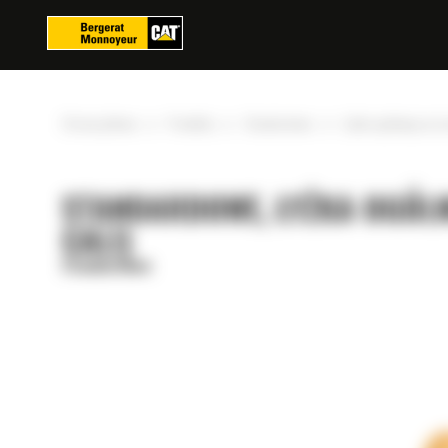
Panel zarządzania plikami cookies
»
»
»
Strona główna
Produkty
Standardowe
Łyżka ogólnego prze
STANDARDOWE, ŁYŻKA OGÓLN
CALI)
Standardowe