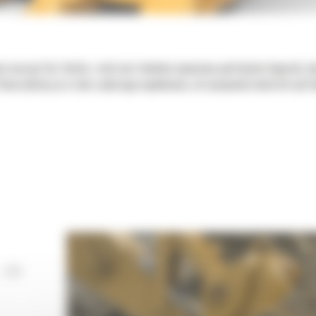
ie maszyn Cat. Każda z nich jest idealnie wyważona pod kątem koparek, 
tworzyliśmy je w celu szybszego napełniania, utrzymywania kontroli nad 
 DO