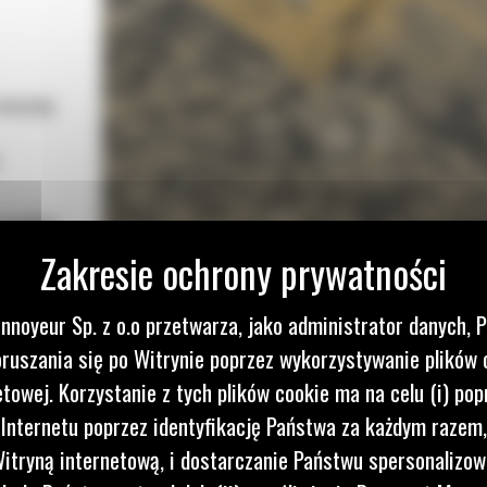
 maszynę
przepływ
a
o obniża
nnoyeur Sp. z o.o przetwarza, jako administrator danych, 
yżki Cat
ruszania się po Witrynie poprzez wykorzystywanie plików 
kszenia
etowej. Korzystanie z tych plików cookie ma na celu (i) pop
 Internetu poprzez identyfikację Państwa za każdym razem,
ótszym
itryną internetową, i dostarczanie Państwu spersonalizo
ą