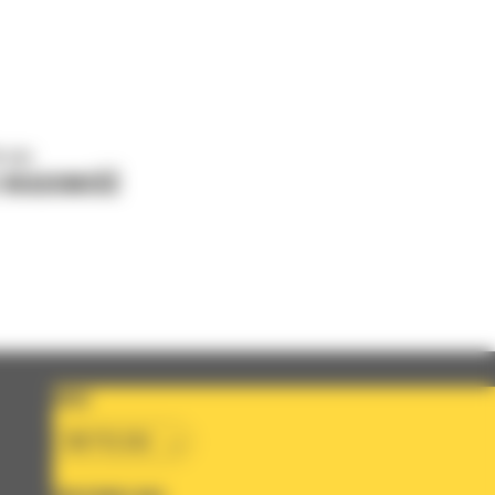
o nas
J WIADOMOŚĆ
KRAJ
BM POLSKA