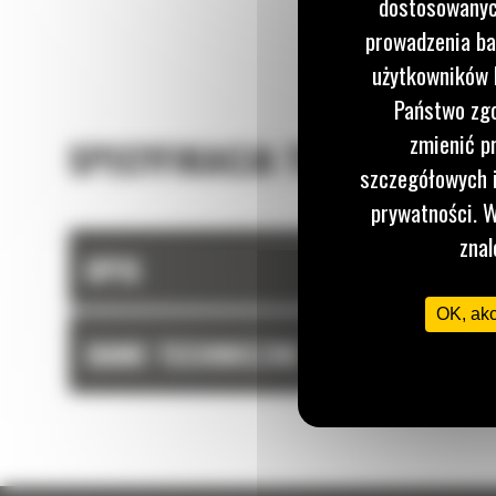
dostosowanych
utrzymać większość materiału w łyżce podczas 
załadunku.
prowadzenia ba
użytkowników I
Państwo zgo
zmienić p
SPECYFIKACJA TECHNICZNA
szczegółowych i
prywatności. W
znal
OPIS
OK, ak
DANE TECHNICZNE