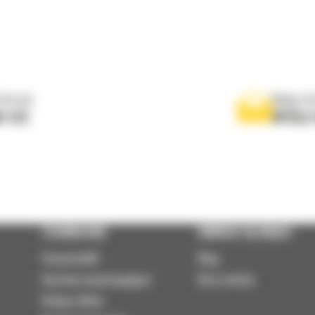
 do nas
Napisz d
0 122
WYŚLI
TECHNOLOGIE
DOWIEDZ SIĘ WIĘCEJ
VisionLink®
Blog
Systemy wspomagające
Baza wiedzy
Usługi zdalne