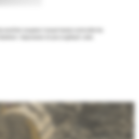
aby umożliwić nasypowe transportowanie materiałów bez
ładunkiem i dopasowania do poszczególnych zadań.