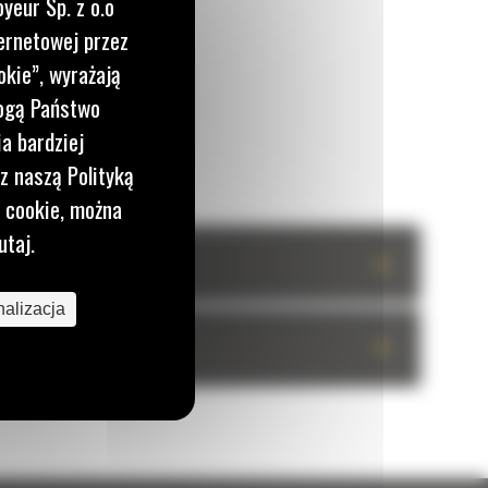
yeur Sp. z o.o
ernetowej przez
okie”, wyrażają
mogą Państwo
a bardziej
z naszą Polityką
i cookie, można
utaj.
+
alizacja
+