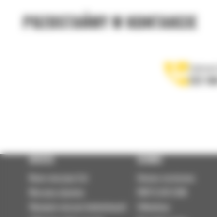
POZOSTAŃMY W KONTAKCIE
Zadzwoń
122 10
OFERTA
SERWIS
Nowe maszyny Cat
Umowa serwisowa
Maszyny używane
PARTS.CAT.COM
Wynajem maszyn budowlanych
Odbudowy