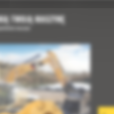
NIĄ TWOJĄ MASZYNĘ
upełnienia maszyny