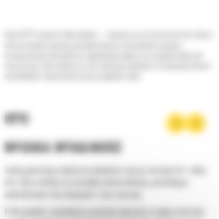
®
Łyżki Cat
to więcej niż tylko dodatek — stanowią rozszerzenie maszyn Cat. Każda z
nich jest idealnie wyważona pod kątem koparek, aby umożliwić nasypowe
transportowanie materiałów bez negatywnego wpływu na oszczędność paliwa lub
stan maszyny. Stworzyliśmy je w celu szybszego napełniania, utrzymywania kontroli
nad ładunkiem i dopasowania do poszczególnych zadań.
OPIS
WYSOKA WYDAJNOŚĆ
Zyskaj gwarancję najwyższej wydajności, łącząc maszynę Cat z łyżką
Cat, która cechuje się niezwykłą uniwersalnością, pozwalającą
optymalizować siłę odspajania i moc maszyny.
Profil powłoki o podwójnym promieniu poprawia przepływ materiału