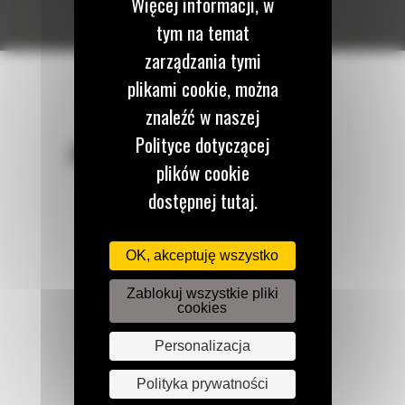
Więcej informacji, w
tym na temat
zarządzania tymi
plikami cookie, można
znaleźć w naszej
Polityce dotyczącej
POZOSTAŃMY W KONTAKCIE
plików cookie
dostępnej tutaj.
OK, akceptuję wszystko
Zadzwoń do nas
122 100 122
Zablokuj wszystkie pliki
cookies
Personalizacja
Napisz do nas
WYŚLIJ WIADOMOŚĆ
Polityka prywatności