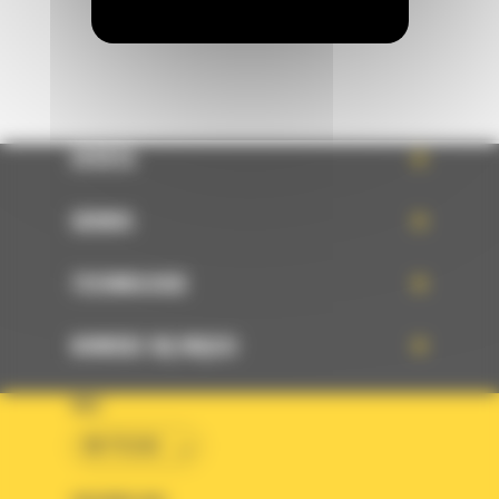
OFERTA
SERWIS
TECHNOLOGIE
DOWIEDZ SIĘ WIĘCEJ
KRAJ
BM POLSKA