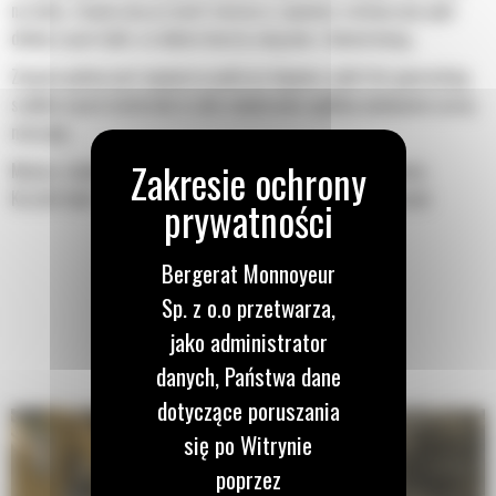
na łyżkę. Zwiększony prześwit lemiesza zapewnia zmniejszony opór
dolnej części łyżki, co obniża koszty związane z konserwacją.
Zużycie paliwa jest najwyższe podczas kopania. Łyżki Cat gwarantują
szybkie cięcie materiału w celu zwiększenia ogólnej wydajności pracy
maszyny.
Możesz załadować większą ilość materiału w krótszym czasie.
Kształt łyżki i segmenty boczne pozwalają utrzymać większość
materiału w łyżce podczas każdego załadunku.
Bergerat Monnoyeur
Sp. z o.o przetwarza,
jako administrator
danych, Państwa dane
dotyczące poruszania
się po Witrynie
poprzez