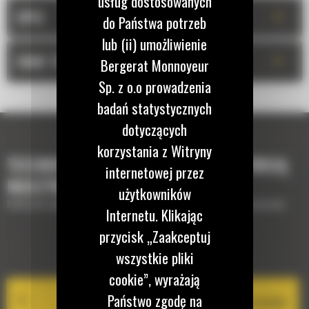
usług dostosowanych
+
OPIS
do Państwa potrzeb
lub (ii) umożliwienie
+
DANE TECHNICZNE
Bergerat Monnoyeur
Sp. z o.o prowadzenia
badań statystycznych
dotyczących
korzystania z Witryny
TECHNOLOGIE, KTÓRE UZUPEŁNIĄ TWOJĄ
internetowej przez
MASZYNĘ
użytkowników
Krótki opis wyposażenia lub technologii potrzebnych do uzupełnienia maszyny
Internetu. Klikając
przycisk „Zaakceptuj
EQUIPMENT MANAGEMENT
wszystkie pliki
cookie”, wyrażają
Państwo zgodę na
Cat PL161 Attachment Locator