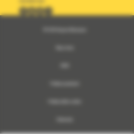
OBSERWUJ NAS
© 2026 Bergerat-Monnoyeur
Mapa strony
RODO
Polityka prywatności
Polityka plików cookies
Dokumenty