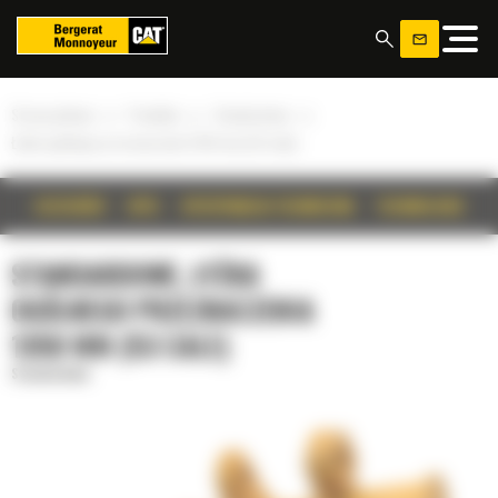
Panel zarządzania plikami cookies
»
»
»
Strona główna
Produkty
Standardowe
Łyżka ogólnego przeznaczenia 1350 mm (53 cale)
SZCZEGÓŁY
OPIS
SPECYFIKACJA TECHNICZNA
TECHNOLOGIE
STANDARDOWE, ŁYŻKA
OGÓLNEGO PRZEZNACZENIA
1350 MM (53 CALE)
Standardowe