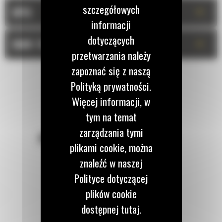
szczegółowych
+
OPIS
informacji
dotyczących
+
DANE TECHNICZNE
przetwarzania należy
zapoznać się z naszą
Polityką prywatności.
Więcej informacji, w
tym na temat
zarządzania tymi
POZOSTAŃMY W KONTAKCIE
plikami cookie, można
znaleźć w naszej
Polityce dotyczącej
plików cookie
Zadzwoń do nas
dostępnej tutaj.
122 100 122