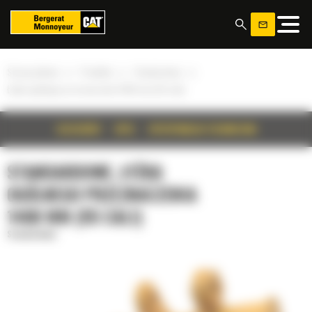
Panel zarządzania plikami cookies
»
»
»
Strona główna
Produkty
Standardowe
Łyżka ogólnego przeznaczenia 1400 mm (55 cali)
SZCZEGÓŁY
OPIS
SPECYFIKACJA TECHNICZNA
STANDARDOWE, ŁYŻKA
OGÓLNEGO PRZEZNACZENIA
1400 MM (55 CALI)
Standardowe