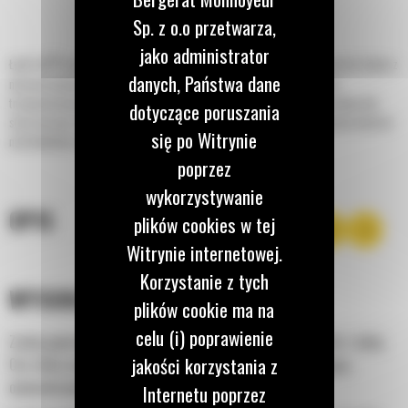
Sp. z o.o przetwarza,
jako administrator
®
Łyżki Cat
to więcej niż tylko dodatek — stanowią rozszerzenie maszyn Cat. Każda z
danych, Państwa dane
nich jest idealnie wyważona pod kątem koparek, aby umożliwić nasypowe
transportowanie materiałów bez negatywnego wpływu na oszczędność paliwa lub
dotyczące poruszania
stan maszyny. Stworzyliśmy je w celu szybszego napełniania, utrzymywania kontroli
się po Witrynie
nad ładunkiem i dopasowania do poszczególnych zadań.
poprzez
wykorzystywanie
OPIS
plików cookies w tej
Witrynie internetowej.
Korzystanie z tych
WYSOKA WYDAJNOŚĆ
plików cookie ma na
celu (i) poprawienie
Zyskaj gwarancję najwyższej wydajności, łącząc maszynę Cat z łyżką
jakości korzystania z
Cat, która cechuje się niezwykłą uniwersalnością, pozwalającą
optymalizować siłę odspajania i moc maszyny.
Internetu poprzez