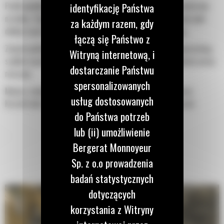
identyfikację Państwa
Profil powłoki o podwójnym promieniu poprawia przepływ materiału
na łyżkę. Zwiększony prześwit lemiesza zapewnia zmniejszony opór
za każdym razem, gdy
dolnej części łyżki, co obniża koszty związane z konserwacją.
łączą się Państwo z
Zużycie paliwa jest najwyższe podczas kopania. Łyżki Cat gwarantują
Witryną internetową, i
szybkie cięcie materiału w celu zwiększenia ogólnej wydajności pracy
dostarczanie Państwu
maszyny.
spersonalizowanych
Możesz załadować większą ilość materiału w krótszym czasie.
usług dostosowanych
Kształt łyżki i segmenty boczne pozwalają utrzymać większość
do Państwa potrzeb
materiału w łyżce podczas każdego załadunku.
lub (ii) umożliwienie
Bergerat Monnoyeur
Sp. z o.o prowadzenia
badań statystycznych
dotyczących
korzystania z Witryny