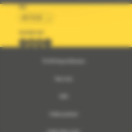
KRAJ
BM POLSKA
OBSERWUJ NAS
© 2026 Bergerat-Monnoyeur
Mapa strony
RODO
Polityka prywatności
Polityka plików cookies