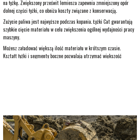
na łyżkę. Zwiększony prześwit lemiesza zapewnia zmniejszony opór
dolnej części łyżki, co obniża koszty związane z konserwacją.
Zużycie paliwa jest najwyższe podczas kopania. Łyżki Cat gwarantują
szybkie cięcie materiału w celu zwiększenia ogólnej wydajności pracy
maszyny.
Możesz załadować większą ilość materiału w krótszym czasie.
Kształt łyżki i segmenty boczne pozwalają utrzymać większość
materiału w łyżce podczas każdego załadunku.