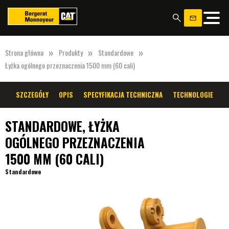
»
»
»
Strona główna
Produkty
Standardowe
Łyżka ogólnego przeznaczenia 1500 mm (60 cali)
SZCZEGÓŁY
OPIS
SPECYFIKACJA TECHNICZNA
TECHNOLOGIE
STANDARDOWE, ŁYŻKA
OGÓLNEGO PRZEZNACZENIA
1500 MM (60 CALI)
Standardowe