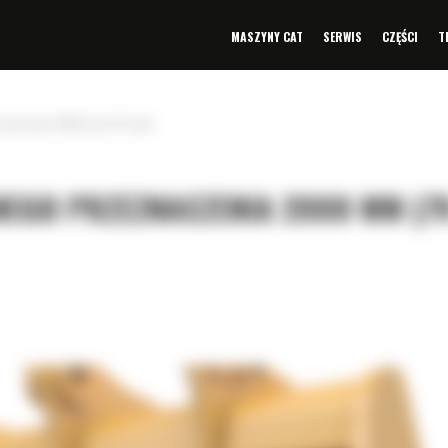
MASZYNY CAT
SERWIS
CZĘŚCI
T
eznaczenia 2000 mm (79 cali)
EGO PRZEZNACZENIA 2000 MM (7