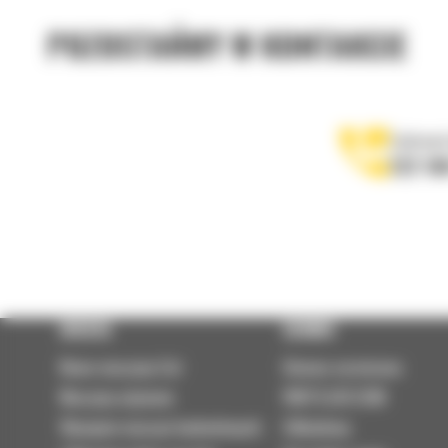
POZOSTAŃMY W KONTAKCIE
Zadzwoń
122 10
OFERTA
SERWIS
Nowe maszyny Cat
Umowa serwisowa
Maszyny używane
PARTS.CAT.COM
Wynajem maszyn budowlanych
Odbudowy