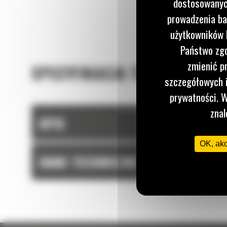
załadunku.
dostosowanych
prowadzenia ba
użytkowników I
Państwo zgo
zmienić p
SPECYFIKACJA TECHNICZNA
szczegółowych i
prywatności. W
znal
OPIS
OK, ak
DANE TECHNICZNE