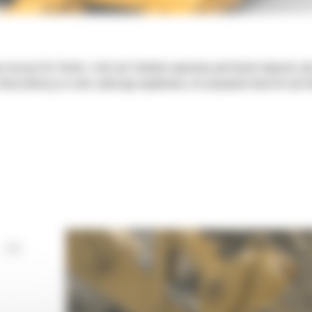
e maszyn Cat. Każda z nich jest idealnie wyważona pod kątem koparek, a
tworzyliśmy je w celu szybszego napełniania, utrzymywania kontroli nad 
 DO