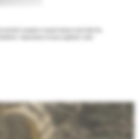
by umożliwić nasypowe transportowanie materiałów bez
ładunkiem i dopasowania do poszczególnych zadań.