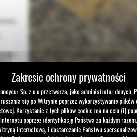
 maszynę
przepływ
a
o obniża
yżki Cat
nnoyeur Sp. z o.o przetwarza, jako administrator danych, 
kszenia
ruszania się po Witrynie poprzez wykorzystywanie plików 
etowej. Korzystanie z tych plików cookie ma na celu (i) pop
ótszym
 Internetu poprzez identyfikację Państwa za każdym razem,
ą
itryną internetową, i dostarczanie Państwu spersonalizo
każdego