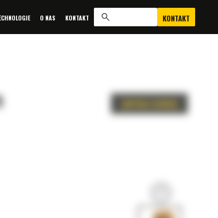
KONTAKT
ECHNOLOGIE
O NAS
KONTAKT
9
ZAPYTAJ O OFERTĘ