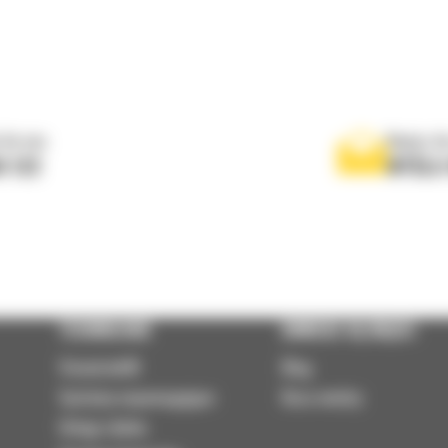
 do nas
Napisz d
0 122
WYŚLI
TECHNOLOGIE
DOWIEDZ SIĘ WIĘCEJ
VisionLink®
Blog
Systemy wspomagające
Baza wiedzy
Usługi zdalne