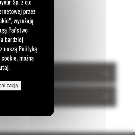
yeur Sp. z o.o
ernetowej przez
okie”, wyrażają
mogą Państwo
a bardziej
z naszą Polityką
i cookie, można
utaj.
+
alizacja
+