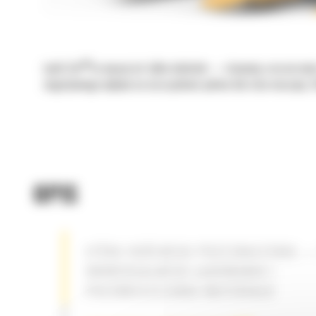
®
Łyżki Cat
to więcej niż tylko dodatek — stanowią rozszerzeni
negatywnego wpływu na oszczędność paliwa lub stan maszyny. S
OPIS
ŁYŻKA OGÓLNEGO PRZEZNACZENIA —
UNIWERSALNEGO ŁADOWANIA I
PRZEMIESZCZANIA MATERIAŁU