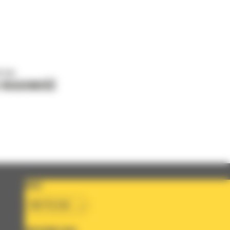
o nas
J WIADOMOŚĆ
KRAJ
BM POLSKA