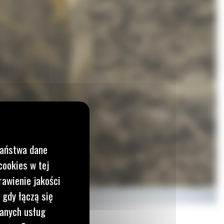
Państwa dane
cookies w tej
rawienie jakości
 gdy łączą się
wanych usług