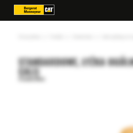
Panel zarządzania plikami cookies
»
»
»
Strona główna
Produkty
Standardowe
Łyżka ogólnego prz
STANDARDOWE, ŁYŻKA OGÓLN
CALI)
Standardowe