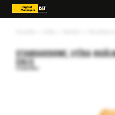
Panel zarządzania plikami cookies
»
»
»
Strona główna
Produkty
Standardowe
Łyżka ogólnego prze
STANDARDOWE, ŁYŻKA OGÓLN
CALI)
Standardowe