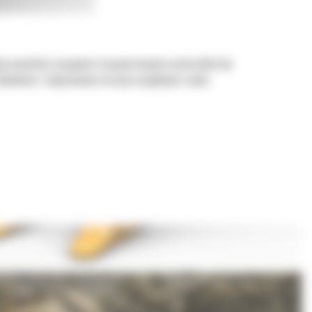
aby umożliwić nasypowe transportowanie materiałów bez
ładunkiem i dopasowania do poszczególnych zadań.