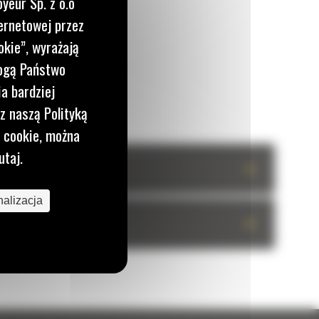
yeur Sp. z o.o
ernetowej przez
okie”, wyrażają
mogą Państwo
a bardziej
z naszą Polityką
i cookie, można
utaj.
+
alizacja
+