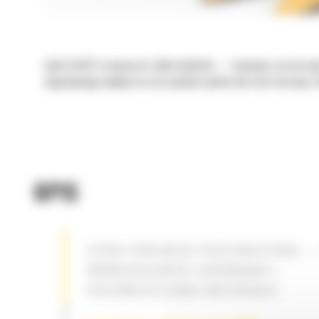
Łyżki Cat® to więcej niż tylko dodatek — stanowią rozszerzen
negatywnego wpływu na oszczędność paliwa lub stan maszyny. S
OPIS
ŁYŻKA OGÓLNEGO PRZEZNACZENIA —
UNIWERSALNEGO ŁADOWANIA I
PRZEMIESZCZANIA MATERIAŁU