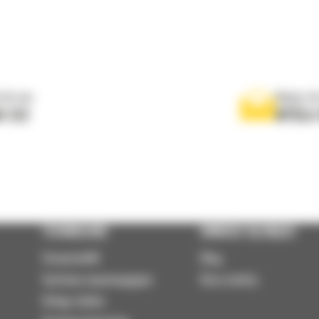
 do nas
Napisz d
0 122
WYŚLI
TECHNOLOGIE
DOWIEDZ SIĘ WIĘCEJ
VisionLink®
Blog
Systemy wspomagające
Baza wiedzy
Usługi zdalne