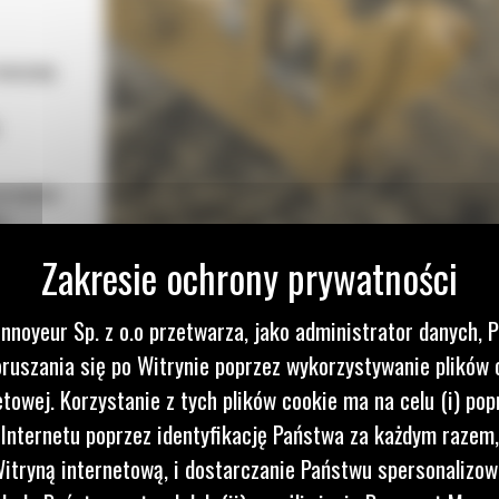
 maszynę
przepływ
a
o obniża
yżki Cat
nnoyeur Sp. z o.o przetwarza, jako administrator danych, 
kszenia
ruszania się po Witrynie poprzez wykorzystywanie plików 
etowej. Korzystanie z tych plików cookie ma na celu (i) pop
ótszym
 Internetu poprzez identyfikację Państwa za każdym razem,
ą
itryną internetową, i dostarczanie Państwu spersonalizo
każdego