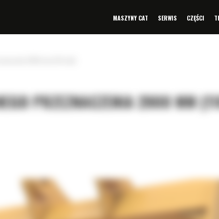
MASZYNY CAT
SERWIS
CZĘŚCI
T
znaczenia 2800 mm (110 cali)
EGO PRZEZNACZENIA 2800 MM (11