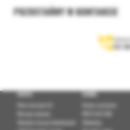
POZOSTAŃMY W KONTAKCIE
Zadzwoń
122 10
OFERTA
SERWIS
Nowe maszyny Cat
Umowa serwisowa
Maszyny używane
PARTS.CAT.COM
Wynajem maszyn budowlanych
Odbudowy