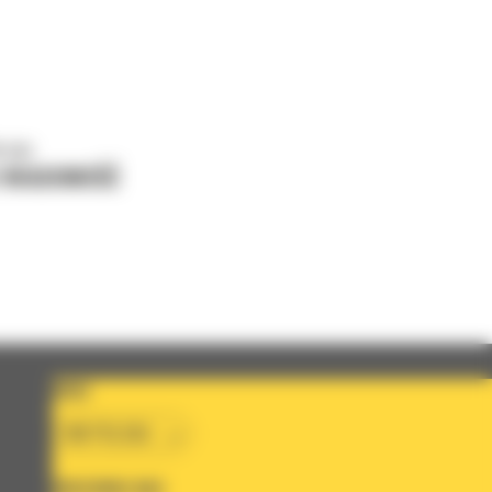
o nas
J WIADOMOŚĆ
KRAJ
BM POLSKA
OBSERWUJ NAS