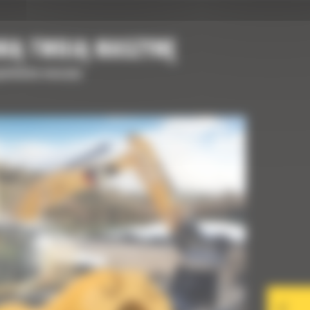
NIĄ TWOJĄ MASZYNĘ
upełnienia maszyny