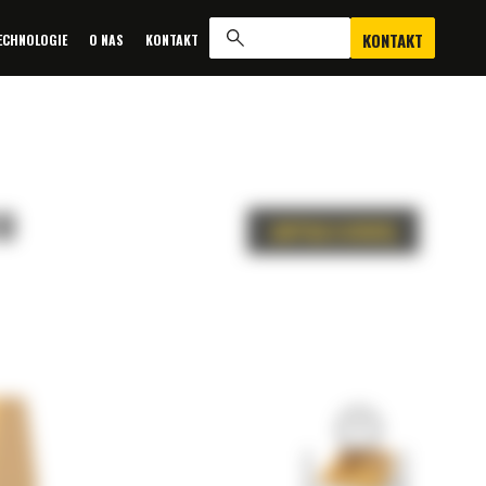
KONTAKT
ECHNOLOGIE
O NAS
KONTAKT
0
ZAPYTAJ O OFERTĘ