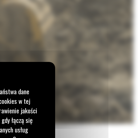
Państwa dane
cookies w tej
rawienie jakości
 gdy łączą się
wanych usług