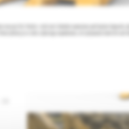
ie maszyn Cat. Każda z nich jest idealnie wyważona pod kątem koparek, 
tworzyliśmy je w celu szybszego napełniania, utrzymywania kontroli nad 
 DO