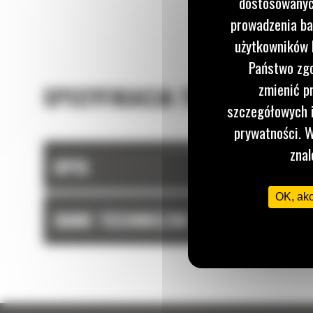
dostosowanych
prowadzenia ba
użytkowników I
Państwo zgo
zmienić p
SPECYFIKACJA TECHNICZNA
szczegółowych i
prywatności. W
znal
OPIS
OK, ak
DANE TECHNICZNE