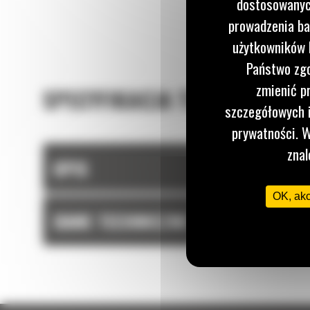
załadunku.
dostosowanych
prowadzenia ba
użytkowników I
Państwo zgo
zmienić p
SPECYFIKACJA TECHNICZNA
szczegółowych i
prywatności. W
znal
OPIS
OK, ak
DANE TECHNICZNE