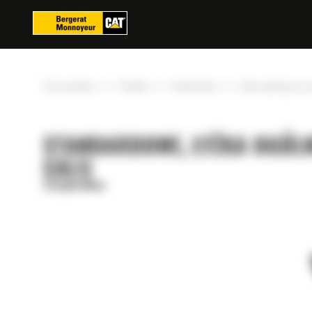
Panel zarządzania plikami cookies
»
»
»
Strona główna
Produkty
Standardowe
Łyżka ogólnego prz
STANDARDOWE, ŁYŻKA OGÓLN
CALI)
Standardowe