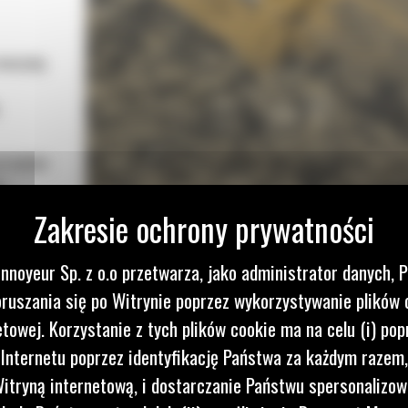
 maszynę
przepływ
a
o obniża
yżki Cat
nnoyeur Sp. z o.o przetwarza, jako administrator danych, 
kszenia
ruszania się po Witrynie poprzez wykorzystywanie plików 
etowej. Korzystanie z tych plików cookie ma na celu (i) pop
ótszym
 Internetu poprzez identyfikację Państwa za każdym razem,
ą
itryną internetową, i dostarczanie Państwu spersonalizo
każdego