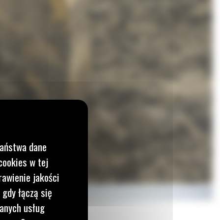
Państwa dane
cookies w tej
rawienie jakości
 gdy łączą się
wanych usług