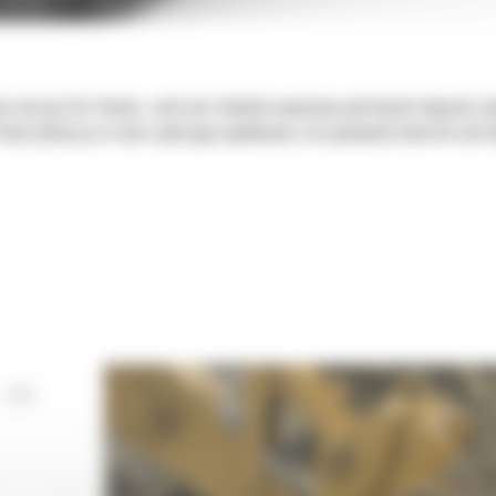
ie maszyn Cat. Każda z nich jest idealnie wyważona pod kątem koparek, 
tworzyliśmy je w celu szybszego napełniania, utrzymywania kontroli nad 
 DO