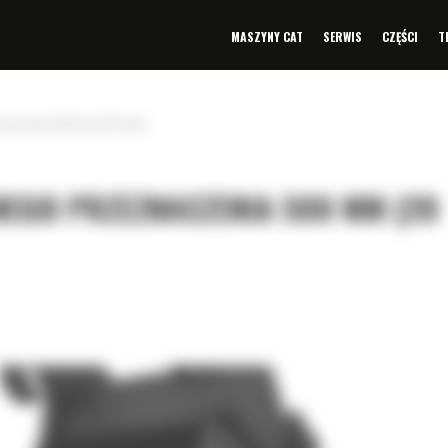
MASZYNY CAT
SERWIS
CZĘŚCI
T
eznaczenia 500 mm (20 cali)
EGO PRZEZNACZENIA 500 MM (20