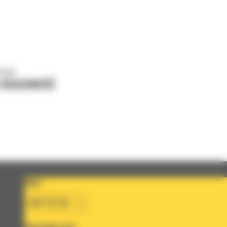
o nas
J WIADOMOŚĆ
KRAJ
BM POLSKA