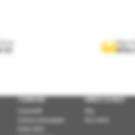
 do nas
Napisz d
0 122
WYŚLI
TECHNOLOGIE
DOWIEDZ SIĘ WIĘCEJ
VisionLink®
Blog
Systemy wspomagające
Baza wiedzy
Usługi zdalne