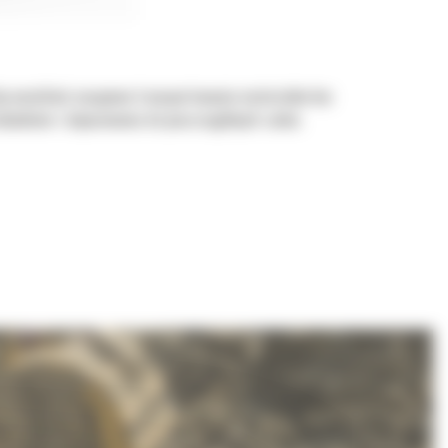
aby umożliwić nasypowe transportowanie materiałów bez
ładunkiem i dopasowania do poszczególnych zadań.