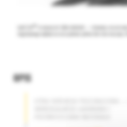
®
Łyżki Cat
to więcej niż tylko dodatek — stanowią rozszerzen
negatywnego wpływu na oszczędność paliwa lub stan maszyny. S
OPIS
ŁYŻKA OGÓLNEGO PRZEZNACZENIA —
UNIWERSALNEGO ŁADOWANIA I
PRZEMIESZCZANIA MATERIAŁU