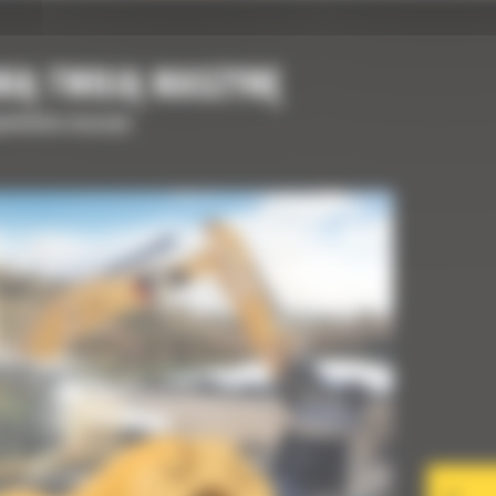
NIĄ TWOJĄ MASZYNĘ
upełnienia maszyny