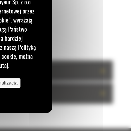
yeur Sp. z o.o
ernetowej przez
okie”, wyrażają
mogą Państwo
a bardziej
z naszą Polityką
i cookie, można
utaj.
+
alizacja
+