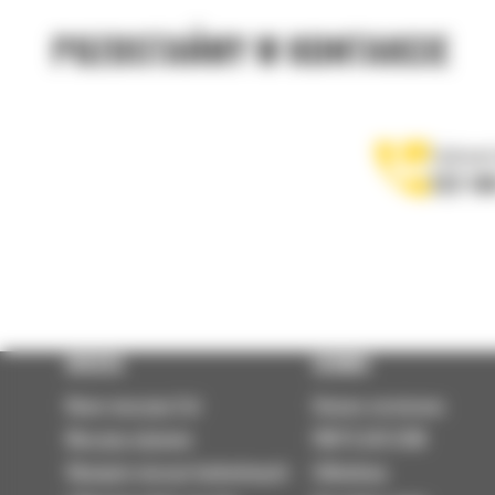
POZOSTAŃMY W KONTAKCIE
Zadzwoń
122 10
OFERTA
SERWIS
Nowe maszyny Cat
Umowa serwisowa
Maszyny używane
PARTS.CAT.COM
Wynajem maszyn budowlanych
Odbudowy