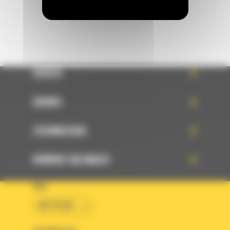
OFERTA
SERWIS
TECHNOLOGIE
DOWIEDZ SIĘ WIĘCEJ
KRAJ
BM POLSKA