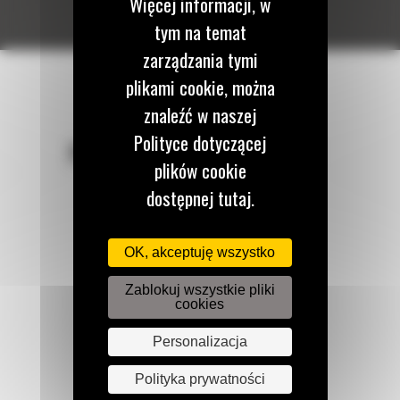
Więcej informacji, w
tym na temat
zarządzania tymi
plikami cookie, można
znaleźć w naszej
Polityce dotyczącej
POZOSTAŃMY W KONTAKCIE
plików cookie
dostępnej tutaj.
OK, akceptuję wszystko
Zadzwoń do nas
122 100 122
Zablokuj wszystkie pliki
cookies
Personalizacja
Napisz do nas
WYŚLIJ WIADOMOŚĆ
Polityka prywatności