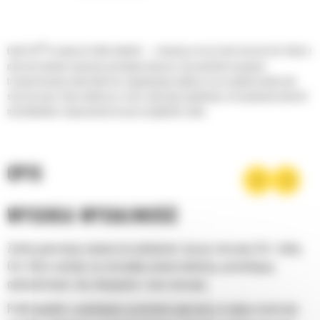
®
Łyżki Cat
to więcej niż tylko dodatek — stanowią rozszerzenie maszyn Cat. Każda z
nich jest idealnie wyważona pod kątem koparek, aby umożliwić nasypowe
transportowanie materiałów bez negatywnego wpływu na oszczędność paliwa lub
stan maszyny. Stworzyliśmy je w celu szybszego napełniania, utrzymywania kontroli
nad ładunkiem i dopasowania do poszczególnych zadań.
OPIS
WYSOKA WYDAJNOŚĆ
Zyskaj gwarancję najwyższej wydajności, łącząc maszynę Cat z łyżką
Cat, która cechuje się niezwykłą uniwersalnością, pozwalającą
optymalizować siłę odspajania i moc maszyny.
Profil powłoki o podwójnym promieniu poprawia przepływ materiału