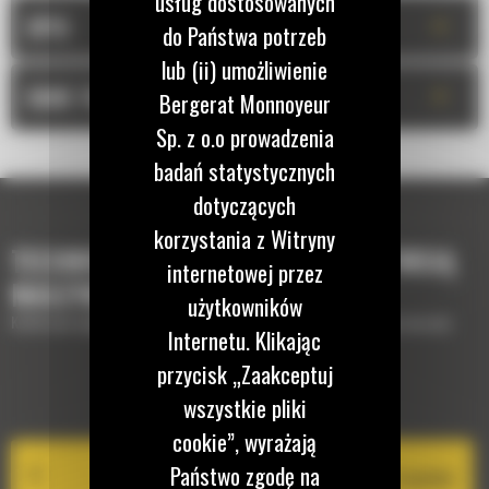
usług dostosowanych
+
OPIS
do Państwa potrzeb
lub (ii) umożliwienie
+
DANE TECHNICZNE
Bergerat Monnoyeur
Sp. z o.o prowadzenia
badań statystycznych
dotyczących
korzystania z Witryny
TECHNOLOGIE, KTÓRE UZUPEŁNIĄ TWOJĄ
internetowej przez
MASZYNĘ
użytkowników
Krótki opis wyposażenia lub technologii potrzebnych do uzupełnienia maszyny
Internetu. Klikając
przycisk „Zaakceptuj
EQUIPMENT MANAGEMENT
wszystkie pliki
cookie”, wyrażają
Państwo zgodę na
Cat PL161 Attachment Locator