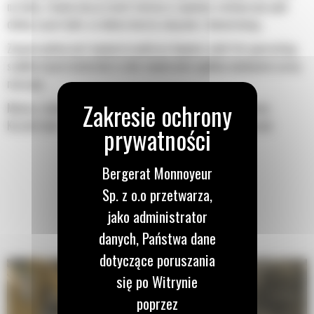
na łyżkę. Zwiększony prześwit lemiesza zapewnia zmniejszony opór
dolnej części łyżki, co obniża koszty związane z konserwacją.
Zużycie paliwa jest najwyższe podczas kopania. Łyżki Cat gwarantują
szybkie cięcie materiału w celu zwiększenia ogólnej wydajności pracy
maszyny.
Możesz załadować większą ilość materiału w krótszym czasie.
Kształt łyżki i segmenty boczne pozwalają utrzymać większość
materiału w łyżce podczas każdego załadunku.
Bergerat Monnoyeur
Sp. z o.o przetwarza,
jako administrator
danych, Państwa dane
dotyczące poruszania
się po Witrynie
poprzez