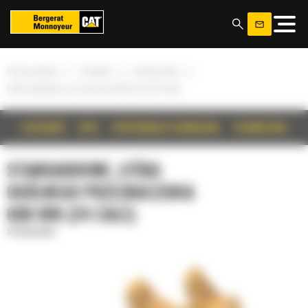
Panel zarządzania plikami cookies
»
»
»
Strona główna
Produkty
Standardowe
Łyżka ogólnego przeznaczenia 600 mm (24 cale)
SZCZEGÓŁY
OPIS
SPECYFIKACJA TECHNICZNA
TECHNOLOGIE
STANDARDOWE, ŁYŻKA
OGÓLNEGO PRZEZNACZENIA
600 MM (24 CALE)
Standardowe