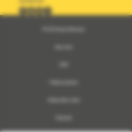
OBSERWUJ NAS
© 2026 Bergerat-Monnoyeur
Mapa strony
RODO
Polityka prywatności
Polityka plików cookies
Dokumenty