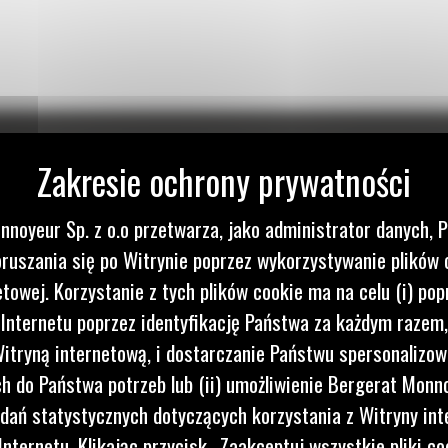
nnoyeur Sp. z o.o przetwarza, jako administrator danych, 
ruszania się po Witrynie poprzez wykorzystywanie plików 
etowej. Korzystanie z tych plików cookie ma na celu (i) pop
 Internetu poprzez identyfikację Państwa za każdym razem,
itryną internetową, i dostarczanie Państwu spersonalizo
 do Państwa potrzeb lub (ii) umożliwienie Bergerat Monno
dań statystycznych dotyczących korzystania z Witryny int
nternetu. Klikając przycisk „Zaakceptuj wszystkie pliki co