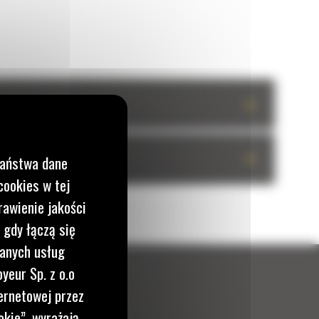
+
+
Państwa dane
cookies w tej
rawienie jakości
 gdy łączą się
wanych usług
yeur Sp. z o.o
ernetowej przez
okie”, wyrażają