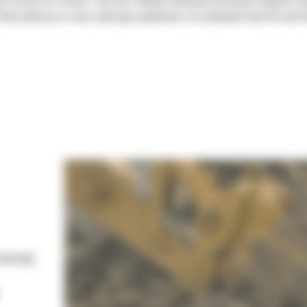
ie maszyn Cat. Każda z nich jest idealnie wyważona pod kątem koparek, 
tworzyliśmy je w celu szybszego napełniania, utrzymywania kontroli nad 
 maszynę