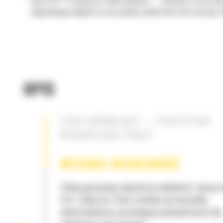
Łyżki Cat
to więcej niż tylko dodatek — stanowią rozszerzen
negatywnego wpływu na oszczędność paliwa lub stan maszyny. S
OPIS
ŁYŻKI RÓWNAJĄCE — PRECYZYJNE
WYKOŃCZENIE PRACY
WYSOKA WYDAJNOŚĆ
Zyskaj gwarancję najwyższej wydajności, łącząc
Cat z łyżką Cat, która cechuje się niezwykłą
uniwersalnością, pozwalającą optymalizować siłę