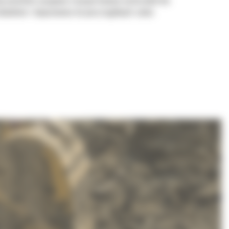
aby umożliwić nasypowe transportowanie materiałów bez
ładunkiem i dopasowania do poszczególnych zadań.