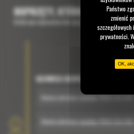
Państwo zgo
OSPRZĘTY, KTÓRE UZUPEŁNIĄ
zmienić p
Krótki opis wyposażenia lub osprzętów potrzebnych do uzup
szczegółowych i
prywatności. W
znal
OK, ak
GŁOWICA UCHYLNO-OBROTOWA
Głowica obrotowo-wychylna TRS10: 516-6765
Głowica obrotowo-wychylna TRS10: 516-6766