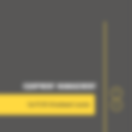
EQUIPMENT MANAGEMENT
Cat PL161 Attachment Locator