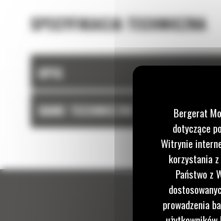
SPECYFIKACJA TECHNICZNA
OPIS
DANE TECHNICZNE
Bergerat Mo
dotyczące po
Witrynie intern
korzystania z
Państwo z W
dostosowanych
prowadzenia ba
użytkowników I