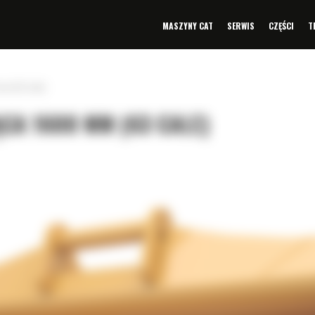
MASZYNY CAT
SERWIS
CZĘŚCI
T
mm (63 cale)
CA 1600 MM (63 CALE)