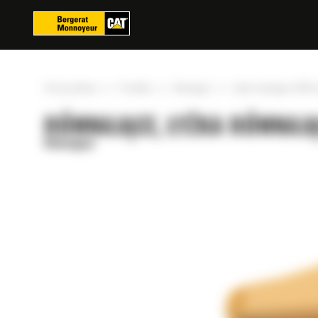
Panel zarządzania plikami cookies
»
»
»
Strona główna
Produkty
Równające
Łyżka równająca 1600 
RÓWNAJĄCE, ŁYŻKA RÓWNAJĄ
Równające