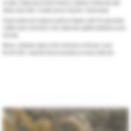
na łyżkę. Zwiększony prześwit lemiesza zapewnia zmniejszony opór
dolnej części łyżki, co obniża koszty związane z konserwacją.
Zużycie paliwa jest najwyższe podczas kopania. Łyżki Cat gwarantują
szybkie cięcie materiału w celu zwiększenia ogólnej wydajności pracy
maszyny.
Możesz załadować większą ilość materiału w krótszym czasie.
Kształt łyżki i segmenty boczne pozwalają utrzymać większość
materiału w łyżce podczas każdego załadunku.