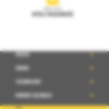
Napisz do nas
WYŚLIJ WIADOMOŚĆ
OFERTA
SERWIS
TECHNOLOGIE
DOWIEDZ SIĘ WIĘCEJ
KRAJ