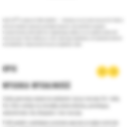
®
Łyżki Cat
to więcej niż tylko dodatek — stanowią rozszerzenie maszyn Cat. Każda z
nich jest idealnie wyważona pod kątem koparek, aby umożliwić nasypowe
transportowanie materiałów bez negatywnego wpływu na oszczędność paliwa lub
stan maszyny. Stworzyliśmy je w celu szybszego napełniania, utrzymywania kontroli
nad ładunkiem i dopasowania do poszczególnych zadań.
OPIS
WYSOKA WYDAJNOŚĆ
Zyskaj gwarancję najwyższej wydajności, łącząc maszynę Cat z łyżką
Cat, która cechuje się niezwykłą uniwersalnością, pozwalającą
optymalizować siłę odspajania i moc maszyny.
Profil powłoki o podwójnym promieniu poprawia przepływ materiału