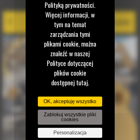
EQUIPMENT MANAGEMENT
Polityką prywatności.
Więcej informacji, w
Cat PL161 Attachment Locator
tym na temat
zarządzania tymi
plikami cookie, można
znaleźć w naszej
Polityce dotyczącej
plików cookie
dostępnej tutaj.
OK, akceptuję wszystko
Zablokuj wszystkie pliki
cookies
Personalizacja