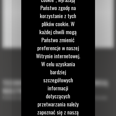
Państwo zgodę na
korzystanie z tych
plików cookie. W
każdej chwili mogą
Państwo zmienić
preferencje w naszej
Witrynie internetowej.
W celu uzyskania
bardziej
szczegółowych
TECHNOLOGIE, KTÓRE UZUPEŁNIĄ TWOJĄ
informacji
MASZYNĘ
dotyczących
Krótki opis wyposażenia lub technologii potrzebnych do uzupełnienia maszyny
przetwarzania należy
zapoznać się z naszą