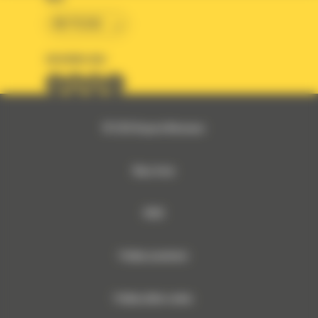
BM POLSKA
OBSERWUJ NAS
© 2026 Bergerat-Monnoyeur
Mapa strony
RODO
Polityka prywatności
Polityka plików cookies