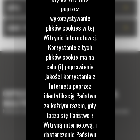
+
OPIS
poprzez
wykorzystywanie
+
plików cookies w tej
DANE TECHNICZNE
Witrynie internetowej.
Korzystanie z tych
plików cookie ma na
celu (i) poprawienie
jakości korzystania z
Internetu poprzez
OSPRZĘTY, KTÓRE UZUPEŁNIĄ TWOJĄ
identyfikację Państwa
MASZYNĘ
za każdym razem, gdy
Krótki opis wyposażenia lub osprzętów potrzebnych do uzupełnienia maszyny
łączą się Państwo z
Witryną internetową, i
dostarczanie Państwu
GŁOWICA UCHYLNO-