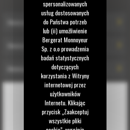
OBROTOWA
spersonalizowanych
usług dostosowanych
do Państwa potrzeb
Głowica obrotowo-wychylna TRS14: 516-6776
lub (ii) umożliwienie
Bergerat Monnoyeur
Głowica obrotowo-wychylna TRS14: 555-1569
Sp. z o.o prowadzenia
badań statystycznych
dotyczących
Głowica obrotowo-wychylna TRS14: 567-0390
korzystania z Witryny
internetowej przez
użytkowników
Internetu. Klikając
przycisk „Zaakceptuj
wszystkie pliki
cookie”, wyrażają