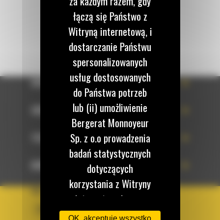
za każdym razem, gdy
WYŚLIJ WIADOMOŚĆ
łączą się Państwo z
Witryną internetową, i
dostarczanie Państwu
spersonalizowanych
usług dostosowanych
OFERTA
do Państwa potrzeb
lub (ii) umożliwienie
SERWIS
Bergerat Monnoyeur
Sp. z o.o prowadzenia
TECHNOLOGIE
badań statystycznych
DOWIEDZ SIĘ WIĘCEJ
dotyczących
korzystania z Witryny
KRAJ
internetowej przez
BM POLSKA
użytkowników
OK, akceptuję wszystko