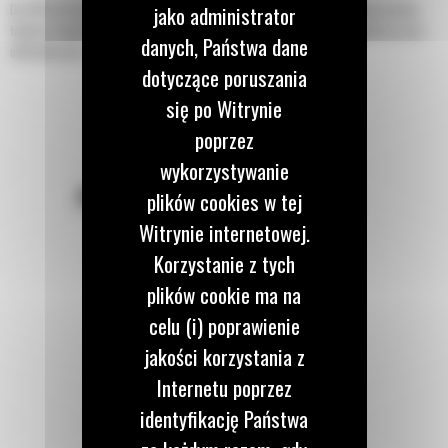
Do 50% krótszy czas kopania oraz możliwość zachowania do 15% większej ilości
jako administrator
ładunku dzięki łyżce skalnej z serii Performance. Większa wydajność podczas prac
danych, Państwa dane
odkrywkowych i podczas usypywania.
dotyczące poruszania
się po Witrynie
poprzez
wykorzystywanie
POZOSTAŃMY W KONTAKCIE
plików cookies w tej
Witrynie internetowej.
Korzystanie z tych
plików cookie ma na
celu (i) poprawienie
Zadzwoń do nas
122 100 122
jakości korzystania z
Internetu poprzez
identyfikację Państwa
Napisz do nas