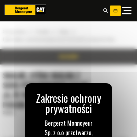
Panel zarządzania plikami cookies
»
»
»
Strona główna
Produkty
Skalne
Łyżka skalna z serii Performance 3,6 m³ (4,75 yd³) ze złączem Fusion
SZCZEGÓŁY
SKALNE, ŁYŻKA SKALNA Z
SERII PERFORMANCE 3,6 M³
(4,75 YD³) ZE ZŁĄCZEM
FUSION
Skalne
Bergerat Monnoyeur
Sp. z o.o przetwarza,