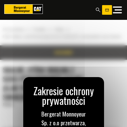
Panel zarządzania plikami cookies
»
»
»
Strona główna
Produkty
Skalne
Łyżka skalna z serii Performance 4,5 m³ (6,00 yd³) z mocowaniem sworzniowym
SZCZEGÓŁY
SKALNE, ŁYŻKA SKALNA Z
SERII PERFORMANCE 4,5 M³
(6,00 YD³) Z MOCOWANIEM
SWORZNIOWYM
Skalne
Bergerat Monnoyeur
Sp. z o.o przetwarza,