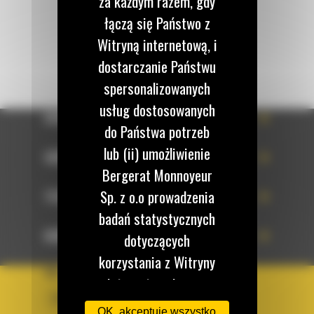
za każdym razem, gdy
WYŚLIJ WIADOMOŚĆ
łączą się Państwo z
Witryną internetową, i
dostarczanie Państwu
spersonalizowanych
usług dostosowanych
OFERTA
do Państwa potrzeb
lub (ii) umożliwienie
SERWIS
Bergerat Monnoyeur
Sp. z o.o prowadzenia
TECHNOLOGIE
badań statystycznych
DOWIEDZ SIĘ WIĘCEJ
dotyczących
korzystania z Witryny
KRAJ
internetowej przez
BM POLSKA
użytkowników
OK, akceptuję wszystko