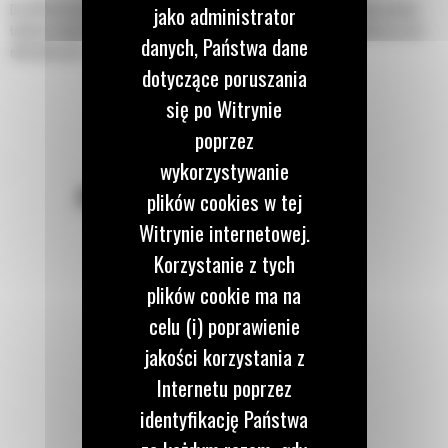
Do 50% krótszy czas kopania oraz możliwość zachowania do 15% większej ilości
jako administrator
ładunku dzięki łyżce skalnej z serii Performance. Większa wydajność podczas prac
danych, Państwa dane
odkrywkowych i podczas usypywania.
dotyczące poruszania
się po Witrynie
poprzez
wykorzystywanie
POZOSTAŃMY W KONTAKCIE
plików cookies w tej
Witrynie internetowej.
Korzystanie z tych
plików cookie ma na
celu (i) poprawienie
Zadzwoń do nas
122 100 122
jakości korzystania z
Internetu poprzez
identyfikację Państwa
Napisz do nas