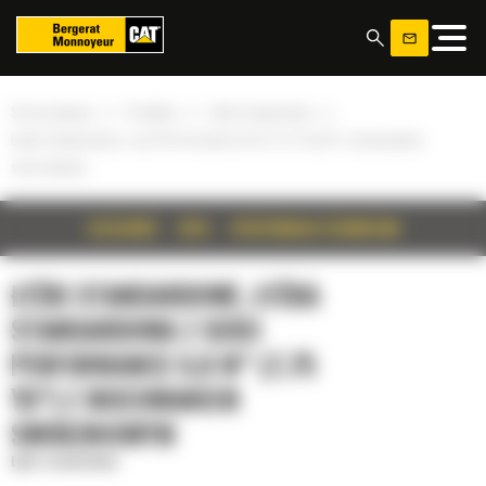
Panel zarządzania plikami cookies
»
»
»
Strona główna
Produkty
Łyżki standardowe
Łyżka standardowa z serii Performance 6,0 m³ (7,75 yd³) z mocowaniem
sworzniowym
SZCZEGÓŁY
OPIS
SPECYFIKACJA TECHNICZNA
ŁYŻKI STANDARDOWE, ŁYŻKA
STANDARDOWA Z SERII
PERFORMANCE 6,0 M³ (7,75
YD³) Z MOCOWANIEM
SWORZNIOWYM
Łyżki standardowe