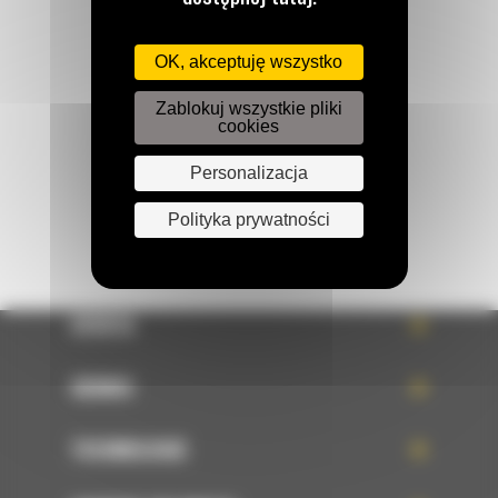
Zadzwoń do nas
122 100 122
OK, akceptuję wszystko
Zablokuj wszystkie pliki
Napisz do nas
cookies
WYŚLIJ WIADOMOŚĆ
Personalizacja
Polityka prywatności
OFERTA
SERWIS
TECHNOLOGIE