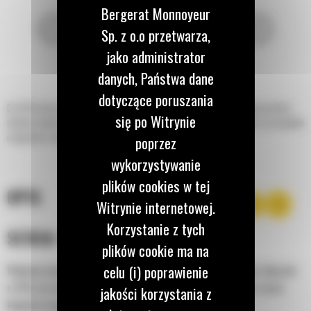
Bergerat Monnoyeur
Sp. z o.o przetwarza,
jako administrator
danych, Państwa dane
dotyczące poruszania
Do 50% krótszy czas kopania oraz możliwość zachowania do 15% większej ilości
się po Witrynie
ładunku dzięki łyżce standardowej z serii Performance. Najlepszy wybór w przypadku
usypywania, wykopywania i załadunku ze skarp.
poprzez
wykorzystywanie
plików cookies w tej
OPIS
Witrynie internetowej.
Korzystanie z tych
SERIA PERFORMANCE
plików cookie ma na
celu (i) poprawienie
Wykonaj więcej pracy przy mniejszym do 7% zużyciu paliwa, lepszym
o 15% utrzymywaniu ładunku oraz nawet o 50% krótszym czasie
jakości korzystania z
kopania/zasypywania.