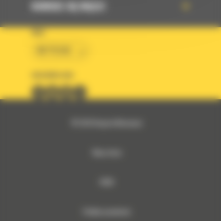
DOWIEDZ SIĘ WIĘCEJ
KRAJ
BM POLSKA
OBSERWUJ NAS
© 2026 Bergerat-Monnoyeur
Mapa strony
RODO
Polityka prywatności