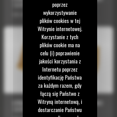
poprzez
7,0 M³ (9,25 YD³)
wykorzystywanie
Łyżka standardowa z serii Performance 7,0 m³ (9,25 yd³)
plików cookies w tej
Witrynie internetowej.
Korzystanie z tych
plików cookie ma na
celu (i) poprawienie
jakości korzystania z
Internetu poprzez
identyfikację Państwa
za każdym razem, gdy
łączą się Państwo z
Witryną internetową, i
ŁYŻKA STANDARDOWA Z SERII PERFORMANCE
7,0 M³ (9,25 YD³)
dostarczanie Państwu