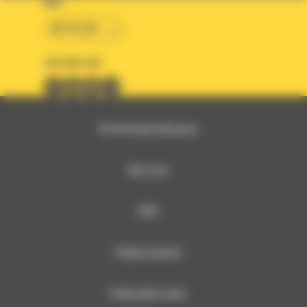
KRAJ
BM POLSKA
OBSERWUJ NAS
© 2026 Bergerat-Monnoyeur
Mapa strony
RODO
Polityka prywatności
Polityka plików cookies