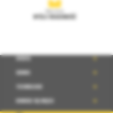
Napisz do nas
WYŚLIJ WIADOMOŚĆ
OFERTA
SERWIS
TECHNOLOGIE
DOWIEDZ SIĘ WIĘCEJ