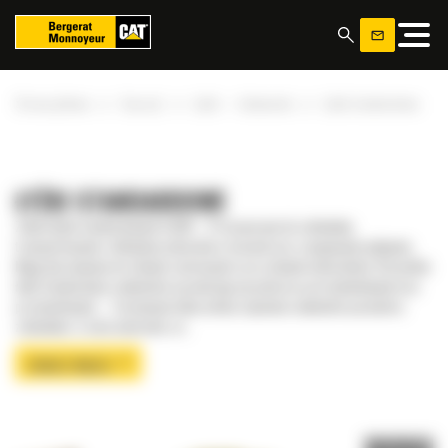
Panel zarządzania plikami cookies
»
»
»
Strona główna
Osprzęt
Łyżki — ładowarka
Łyżki standardowe
ŁYŻKI STANDARDOWE
Zalety łyżek standardowych Cat® – Przeznaczone do załadunku,
transportowania i składania materiału w stosach oraz zasypywania wykopów.
Mogą być używane do różnych zastosowań i przy różnych materiałach. Wszystkie
łyżki standardowe znakomicie sprawdzają się podczas prac budowlanych oraz
przemysłowych. – Formowana tylna osłona zapewnia znakomite parametry
załadunku i zrzutu materiału, co...
ZOBACZ WIĘCEJ