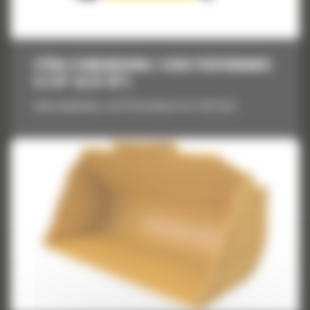
ŁYŻKA STANDARDOWA Z SERII PERFORMANCE
6,4 M³ (8,25 YD³)
Łyżka standardowa z serii Performance 6,4 m³ (8,25 yd³)