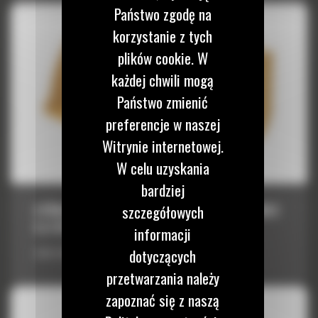
Państwo zgodę na
korzystanie z tych
plików cookie. W
każdej chwili mogą
Państwo zmienić
preferencje w naszej
Witrynie internetowej.
W celu uzyskania
bardziej
ŁYŻKA STANDARDOWA Z SERII PERFORMANCE
szczegółowych
6,4 M³ (8,25 YD³)
informacji
Łyżka standardowa z serii Performance 6,4 m³ (8,25 yd³)
dotyczących
przetwarzania należy
zapoznać się z naszą