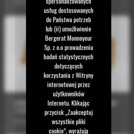
spersonalizowanych
Łyżka standardowa z serii Performance 7,0 m³ (9,25 yd³)
usług dostosowanych
do Państwa potrzeb
lub (ii) umożliwienie
Bergerat Monnoyeur
Sp. z o.o prowadzenia
badań statystycznych
dotyczących
korzystania z Witryny
internetowej przez
użytkowników
Internetu. Klikając
ŁYŻKA STANDARDOWA Z SERII PERFORMANCE
7,0 M³ (9,25 YD³)
przycisk „Zaakceptuj
wszystkie pliki
Łyżka standardowa z serii Performance 7,0 m³ (9,25 yd³)
cookie”, wyrażają