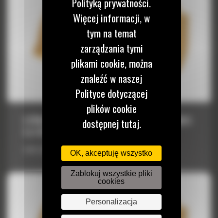
Polityką prywatności.
Więcej informacji, w
tym na temat
zarządzania tymi
plikami cookie, można
znaleźć w naszej
Polityce dotyczącej
plików cookie
ŁYŻKA STANDARDOWA Z SERII PERFORMANCE
dostępnej tutaj.
6,4 M³ (8,25 YD³)
Łyżka standardowa z serii Performance 6,4 m³ (8,25 yd³)
OK, akceptuję wszystko
Zablokuj wszystkie pliki
cookies
Personalizacja