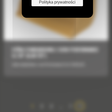
Polityka prywatności
ŁYŻKA STANDARDOWA Z SERII PERFORMANCE
6,1 M³ (8,00 YD³)
Łyżka standardowa z serii Performance 6,1 m³ (8,00 yd³)
1
2
3
…
7