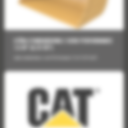
ŁYŻKA STANDARDOWA Z SERII PERFORMANCE
7,5 M³ (9,75 YD³)
Łyżka standardowa z serii Performance 7,5 m³ (9,75 yd³)