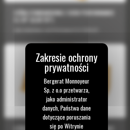
ŁYŻKA STANDARDOWA Z SERII PERFORMANCE
6,1 M³ (8,00 YD³)
Łyżka standardowa z serii Performance 6,1 m³ (8,00 yd³)
Bergerat Monnoyeur
Sp. z o.o przetwarza,
jako administrator
danych, Państwa dane
dotyczące poruszania
się po Witrynie
ŁYŻKA STANDARDOWA Z SERII PERFORMANCE