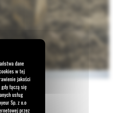
Państwa dane
cookies w tej
rawienie jakości
 gdy łączą się
wanych usług
yeur Sp. z o.o
ernetowej przez