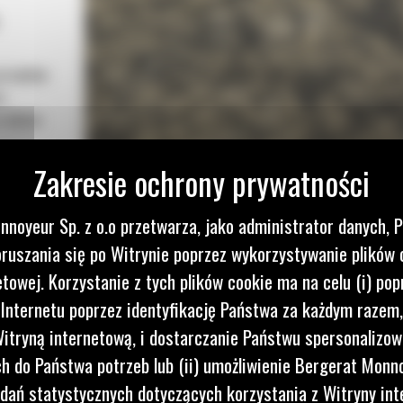
przepływ
a
o obniża
yżki Cat
kszenia
nnoyeur Sp. z o.o przetwarza, jako administrator danych, 
ótszym
ruszania się po Witrynie poprzez wykorzystywanie plików 
ą
etowej. Korzystanie z tych plików cookie ma na celu (i) pop
każdego
 Internetu poprzez identyfikację Państwa za każdym razem,
itryną internetową, i dostarczanie Państwu spersonalizo
 do Państwa potrzeb lub (ii) umożliwienie Bergerat Monno
dań statystycznych dotyczących korzystania z Witryny int