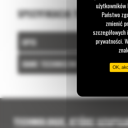
użytkowników I
SPECYFIKACJA TECHNICZNA
Państwo zgo
zmienić p
szczegółowych i
OPIS
prywatności. W
znal
DANE TECHNICZNE
OK, ak
TECHNOLOGIE, KTÓRE UZUPEŁ