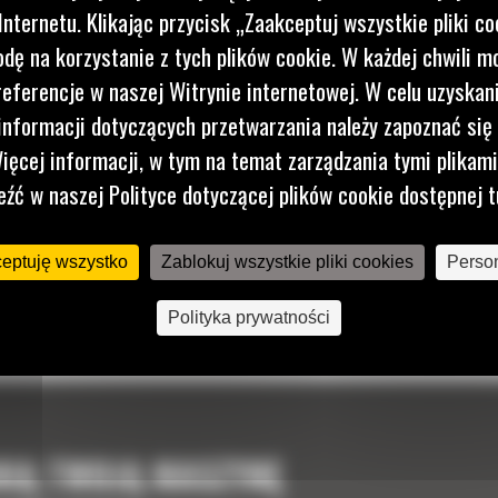
nternetu. Klikając przycisk „Zaakceptuj wszystkie pliki co
dę na korzystanie z tych plików cookie. W każdej chwili 
referencje w naszej Witrynie internetowej. W celu uzyskani
nformacji dotyczących przetwarzania należy zapoznać się 
ięcej informacji, w tym na temat zarządzania tymi plikam
eźć w naszej Polityce dotyczącej plików cookie dostępnej t
ceptuję wszystko
Zablokuj wszystkie pliki cookies
Person
Polityka prywatności
NIĄ TWOJĄ MASZYNĘ