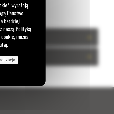
okie”, wyrażają
mogą Państwo
a bardziej
z naszą Polityką
i cookie, można
+
utaj.
+
alizacja