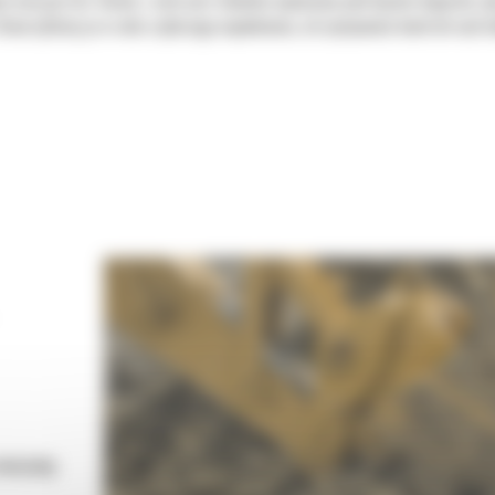
ie maszyn Cat. Każda z nich jest idealnie wyważona pod kątem koparek, 
tworzyliśmy je w celu szybszego napełniania, utrzymywania kontroli nad 
 maszynę