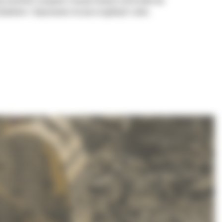
aby umożliwić nasypowe transportowanie materiałów bez
ładunkiem i dopasowania do poszczególnych zadań.