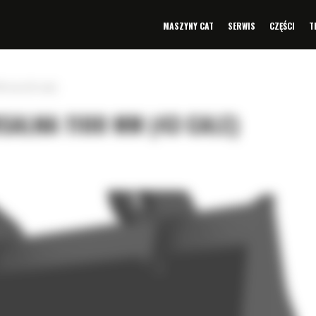
MASZYNY CAT
SERWIS
CZĘŚCI
T
00 mm (43 cale)
SALNA 1100 MM (43 CALE)