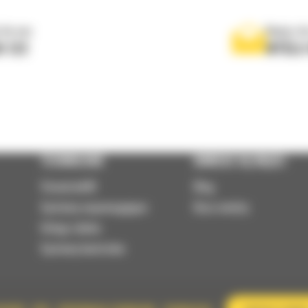
 do nas
Napisz d
0 122
WYŚLI
TECHNOLOGIE
DOWIEDZ SIĘ WIĘCEJ
VisionLink®
Blog
Systemy wspomagające
Baza wiedzy
Usługi zdalne
Systemy kontrolne