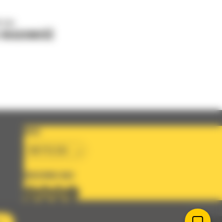
o nas
J WIADOMOŚĆ
KRAJ
BM POLSKA
OBSERWUJ NAS