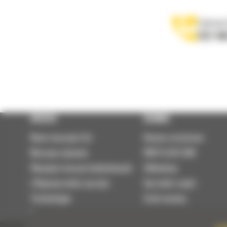
Zadzwoń
122 10
OFERTA
SERWIS
Nowe maszyny Cat
Umowa serwisowa
Maszyny używane
PARTS.CAT.COM
Wynajem maszyn budowlanych
Odbudowy
| Wypożyczalnia sprzętu
Sprzedaż części
Technologie
Szok cenowy
Osprzęt