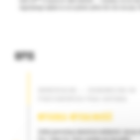
Łyżki Cat
to więcej niż tylko dodatek — stanowią rozszerzen
negatywnego wpływu na oszczędność paliwa lub stan maszyny. S
OPIS
UNIWERSALNA — EKONOMICZNA DO
PODSTAWOWYCH PRAC KOPANIA
WYSOKA WYDAJNOŚĆ
Zyskaj gwarancję najwyższej wydajności, łącząc
Cat z łyżką Cat, która cechuje się niezwykłą