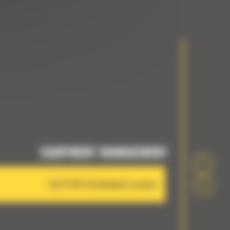
EQUIPMENT MANAGEMENT
Cat PL161 Attachment Locator