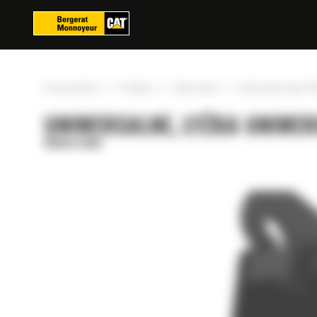
Panel zarządzania plikami cookies
»
»
»
Strona główna
Produkty
Uniwersalne
Łyżka uniwersalna 11
UNIWERSALNE, ŁYŻKA UNIWER
Uniwersalne