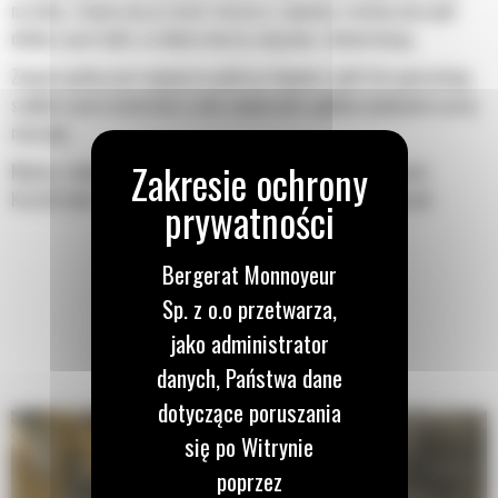
na łyżkę. Zwiększony prześwit lemiesza zapewnia zmniejszony opór
dolnej części łyżki, co obniża koszty związane z konserwacją.
Zużycie paliwa jest najwyższe podczas kopania. Łyżki Cat gwarantują
szybkie cięcie materiału w celu zwiększenia ogólnej wydajności pracy
maszyny.
Możesz załadować większą ilość materiału w krótszym czasie.
Kształt łyżki i segmenty boczne pozwalają utrzymać większość
materiału w łyżce podczas każdego załadunku.
Bergerat Monnoyeur
Sp. z o.o przetwarza,
jako administrator
danych, Państwa dane
dotyczące poruszania
się po Witrynie
poprzez