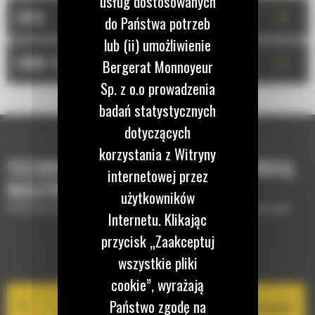
usług dostosowanych
+
OPIS
do Państwa potrzeb
lub (ii) umożliwienie
+
DANE TECHNICZNE
Bergerat Monnoyeur
Sp. z o.o prowadzenia
badań statystycznych
dotyczących
korzystania z Witryny
TECHNOLOGIE, KTÓRE UZUPEŁNIĄ TWOJĄ
internetowej przez
MASZYNĘ
użytkowników
Krótki opis wyposażenia lub technologii potrzebnych do uzupełnienia maszyny
Internetu. Klikając
przycisk „Zaakceptuj
EQUIPMENT MANAGEMENT
wszystkie pliki
cookie”, wyrażają
Państwo zgodę na
Cat PL161 Attachment Locator