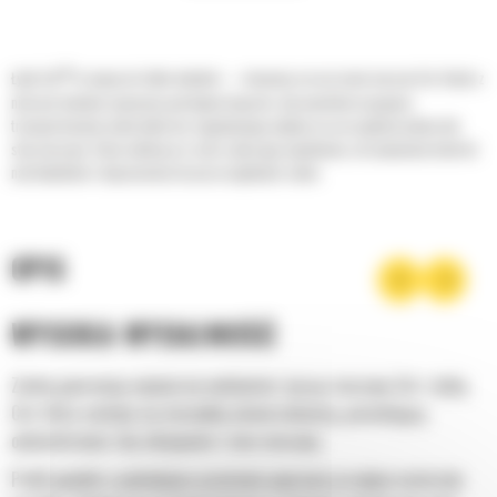
®
Łyżki Cat
to więcej niż tylko dodatek — stanowią rozszerzenie maszyn Cat. Każda z
nich jest idealnie wyważona pod kątem koparek, aby umożliwić nasypowe
transportowanie materiałów bez negatywnego wpływu na oszczędność paliwa lub
stan maszyny. Stworzyliśmy je w celu szybszego napełniania, utrzymywania kontroli
nad ładunkiem i dopasowania do poszczególnych zadań.
OPIS
WYSOKA WYDAJNOŚĆ
Zyskaj gwarancję najwyższej wydajności, łącząc maszynę Cat z łyżką
Cat, która cechuje się niezwykłą uniwersalnością, pozwalającą
optymalizować siłę odspajania i moc maszyny.
Profil powłoki o podwójnym promieniu poprawia przepływ materiału