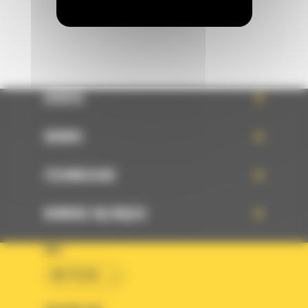
OFERTA
SERWIS
TECHNOLOGIE
DOWIEDZ SIĘ WIĘCEJ
KRAJ
BM POLSKA