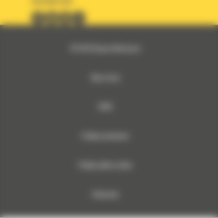
OBSERWUJ NAS
© 2026 Bergerat-Monnoyeur
Mapa strony
RODO
Polityka prywatności
Polityka plików cookies
Dokumenty