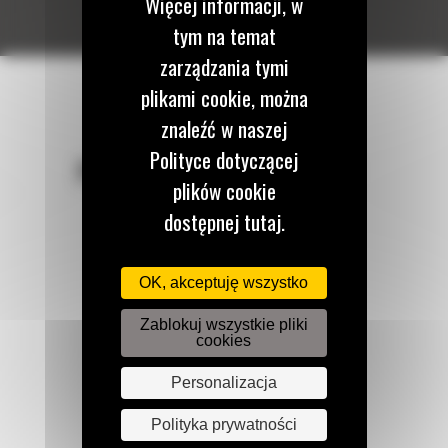
Więcej informacji, w
tym na temat
zarządzania tymi
plikami cookie, można
znaleźć w naszej
Polityce dotyczącej
POZOSTAŃMY W KONTAKCIE
plików cookie
dostępnej tutaj.
OK, akceptuję wszystko
Zadzwoń do nas
122 100 122
Zablokuj wszystkie pliki
cookies
Personalizacja
Napisz do nas
WYŚLIJ WIADOMOŚĆ
Polityka prywatności