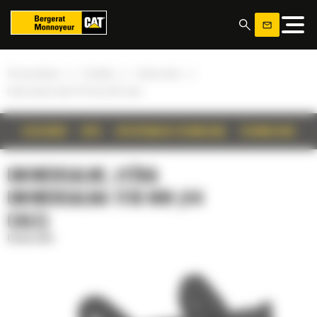
Panel zarządzania plikami cookies
»
»
»
Strona główna
Produkty
Uniwersalne
Łyżka uniwersalna 1110 mm (44 cale)
SZCZEGÓŁY
OPIS
SPECYFIKACJA TECHNICZNA
TECHNOLOGIE
UNIWERSALNE, ŁYŻKA
UNIWERSALNA 1110 MM (44
CALE)
Uniwersalne