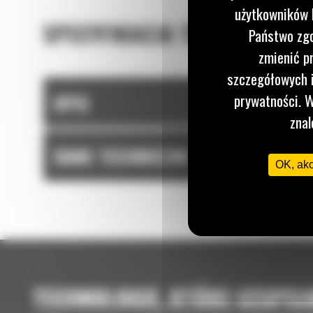
użytkowników I
SPECYFIKACJA TECHNICZNA
Państwo zgo
zmienić p
szczegółowych i
OPIS
prywatności. W
znal
DANE TECHNICZNE
OK, ak
TECHNOLOGIE, KTÓRE UZUPEŁ