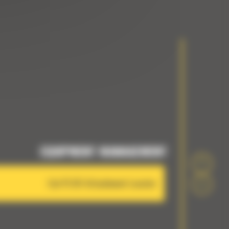
EQUIPMENT MANAGEMENT
Cat PL161 Attachment Locator