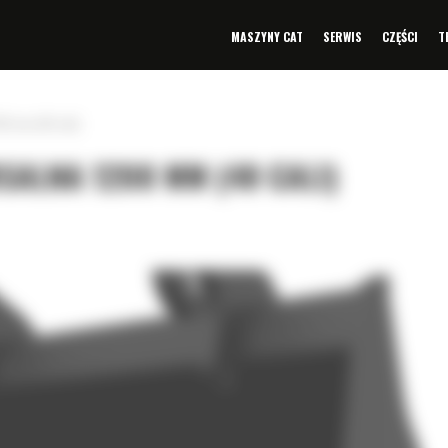
MASZYNY CAT
SERWIS
CZĘŚCI
T
00 mm (48 cali)
SALNA 1200 MM (48 CALI)