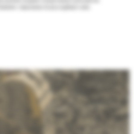
aby umożliwić nasypowe transportowanie materiałów bez
ładunkiem i dopasowania do poszczególnych zadań.