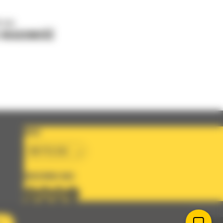
o nas
J WIADOMOŚĆ
KRAJ
BM POLSKA
OBSERWUJ NAS