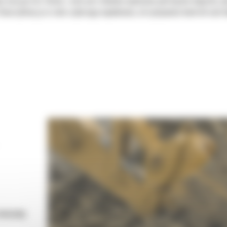
ie maszyn Cat. Każda z nich jest idealnie wyważona pod kątem koparek, 
tworzyliśmy je w celu szybszego napełniania, utrzymywania kontroli nad 
 maszynę