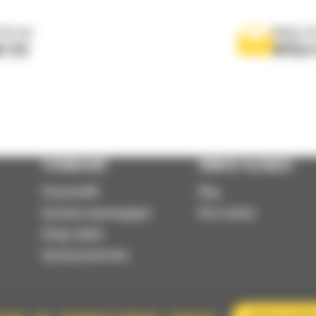
 do nas
Napisz d
0 122
WYŚLI
TECHNOLOGIE
DOWIEDZ SIĘ WIĘCEJ
VisionLink®
Blog
Systemy wspomagające
Baza wiedzy
Usługi zdalne
Systemy kontrolne