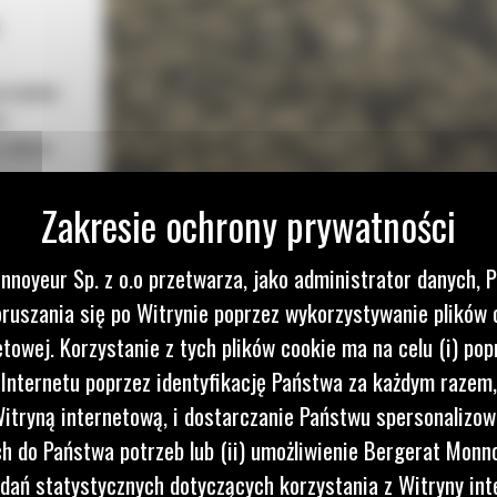
przepływ
a
o obniża
yżki Cat
kszenia
nnoyeur Sp. z o.o przetwarza, jako administrator danych, 
ótszym
ruszania się po Witrynie poprzez wykorzystywanie plików 
ą
etowej. Korzystanie z tych plików cookie ma na celu (i) pop
każdego
 Internetu poprzez identyfikację Państwa za każdym razem,
itryną internetową, i dostarczanie Państwu spersonalizo
 do Państwa potrzeb lub (ii) umożliwienie Bergerat Monno
dań statystycznych dotyczących korzystania z Witryny int