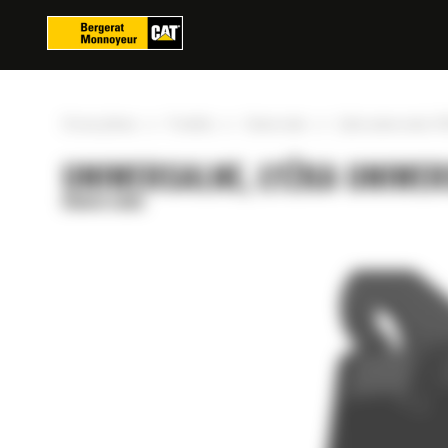
Panel zarządzania plikami cookies
»
»
»
Strona główna
Produkty
Uniwersalne
Łyżka uniwersalna 12
UNIWERSALNE, ŁYŻKA UNIWER
Uniwersalne