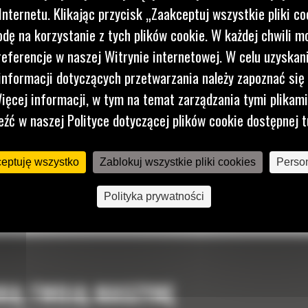
nternetu. Klikając przycisk „Zaakceptuj wszystkie pliki co
dę na korzystanie z tych plików cookie. W każdej chwili 
referencje w naszej Witrynie internetowej. W celu uzyskani
nformacji dotyczących przetwarzania należy zapoznać się 
ięcej informacji, w tym na temat zarządzania tymi plikam
eźć w naszej Polityce dotyczącej plików cookie dostępnej t
ceptuję wszystko
Zablokuj wszystkie pliki cookies
Person
Polityka prywatności
NIĄ TWOJĄ MASZYNĘ