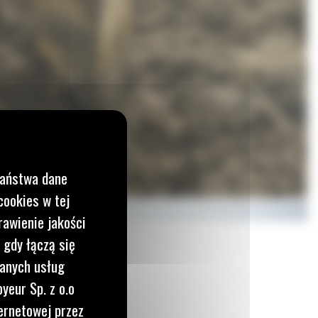
Państwa dane
cookies w tej
rawienie jakości
 gdy łączą się
wanych usług
yeur Sp. z o.o
ernetowej przez