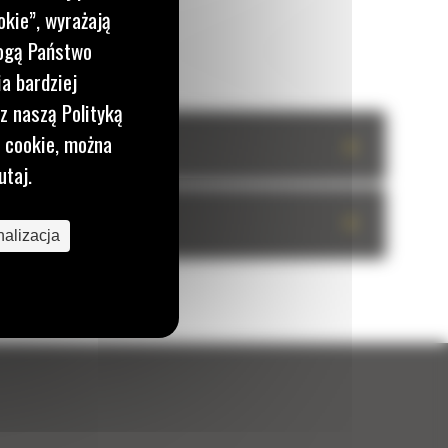
okie”, wyrażają
mogą Państwo
a bardziej
z naszą Polityką
i cookie, można
+
utaj.
+
alizacja