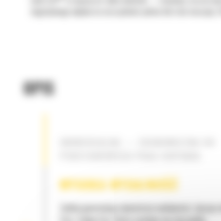
Łyżki Cat
to więcej niż tylko dodatek — stanowią rozszerzen
negatywnego wpływu na oszczędność paliwa lub stan maszyny. S
OPIS
UNIWERSALNA — EKONOMICZNA DO
PODSTAWOWYCH PRAC KOPANIA
WYSOKA WYDAJNOŚĆ
Zyskaj gwarancję najwyższej wydajności, łącząc
Cat z łyżką Cat, która cechuje się niezwykłą