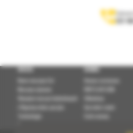
Zadzwoń
122 10
OFERTA
SERWIS
Nowe maszyny Cat
Umowa serwisowa
Maszyny używane
PARTS.CAT.COM
Wynajem maszyn budowlanych
Odbudowy
| Wypożyczalnia sprzętu
Sprzedaż części
Technologie
Szok cenowy
Osprzęt