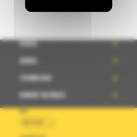
OFERTA
SERWIS
TECHNOLOGIE
DOWIEDZ SIĘ WIĘCEJ
KRAJ
BM POLSKA