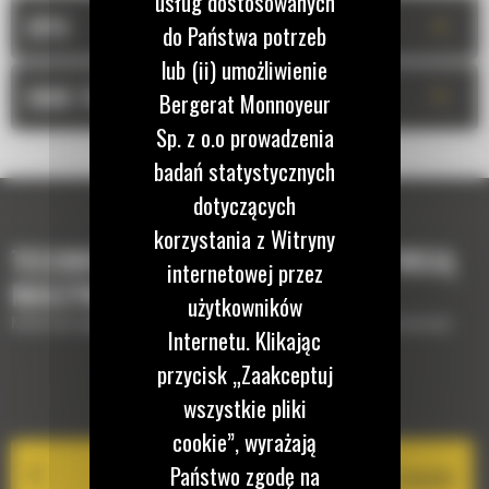
usług dostosowanych
+
OPIS
do Państwa potrzeb
lub (ii) umożliwienie
+
DANE TECHNICZNE
Bergerat Monnoyeur
Sp. z o.o prowadzenia
badań statystycznych
dotyczących
korzystania z Witryny
TECHNOLOGIE, KTÓRE UZUPEŁNIĄ TWOJĄ
internetowej przez
MASZYNĘ
użytkowników
Krótki opis wyposażenia lub technologii potrzebnych do uzupełnienia maszyny
Internetu. Klikając
przycisk „Zaakceptuj
EQUIPMENT MANAGEMENT
wszystkie pliki
cookie”, wyrażają
Państwo zgodę na
Cat PL161 Attachment Locator