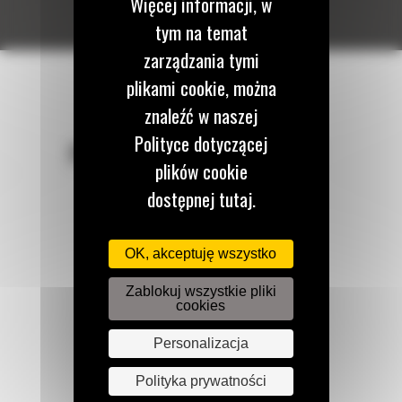
Więcej informacji, w
tym na temat
zarządzania tymi
plikami cookie, można
znaleźć w naszej
Polityce dotyczącej
POZOSTAŃMY W KONTAKCIE
plików cookie
dostępnej tutaj.
OK, akceptuję wszystko
Zadzwoń do nas
122 100 122
Zablokuj wszystkie pliki
cookies
Personalizacja
Napisz do nas
WYŚLIJ WIADOMOŚĆ
Polityka prywatności