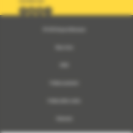
OBSERWUJ NAS
© 2026 Bergerat-Monnoyeur
Mapa strony
RODO
Polityka prywatności
Polityka plików cookies
Dokumenty