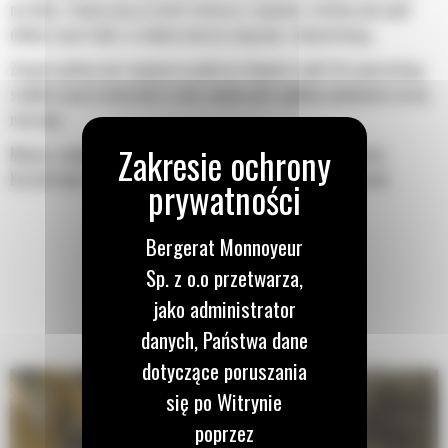
na łyżkę. Zwiększony prześwit lemiesza zapewnia zmniejszony opór
dolnej części łyżki, co obniża koszty związane z konserwacją.
Zużycie paliwa jest najwyższe podczas kopania. Łyżki Cat gwarantują
szybkie cięcie materiału w celu zwiększenia ogólnej wydajności pracy
maszyny.
Możesz załadować większą ilość materiału w krótszym czasie.
Kształt łyżki i segmenty boczne pozwalają utrzymać większość
materiału w łyżce podczas każdego załadunku.
Bergerat Monnoyeur
Sp. z o.o przetwarza,
jako administrator
danych, Państwa dane
dotyczące poruszania
się po Witrynie
poprzez