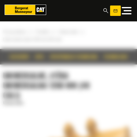
Panel zarządzania plikami cookies
»
»
»
Strona główna
Produkty
Uniwersalne
Łyżka uniwersalna 1200 mm (48 cali)
SZCZEGÓŁY
OPIS
SPECYFIKACJA TECHNICZNA
TECHNOLOGIE
UNIWERSALNE, ŁYŻKA
UNIWERSALNA 1200 MM (48
CALI)
Uniwersalne