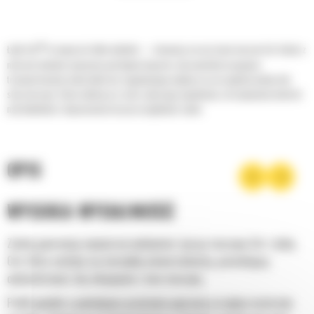
®
Łyżki Cat
to więcej niż tylko dodatek — stanowią rozszerzenie maszyn Cat. Każda z
nich jest idealnie wyważona pod kątem koparek, aby umożliwić nasypowe
transportowanie materiałów bez negatywnego wpływu na oszczędność paliwa lub
stan maszyny. Stworzyliśmy je w celu szybszego napełniania, utrzymywania kontroli
nad ładunkiem i dopasowania do poszczególnych zadań.
OPIS
WYSOKA WYDAJNOŚĆ
Zyskaj gwarancję najwyższej wydajności, łącząc maszynę Cat z łyżką
Cat, która cechuje się niezwykłą uniwersalnością, pozwalającą
optymalizować siłę odspajania i moc maszyny.
Profil powłoki o podwójnym promieniu poprawia przepływ materiału