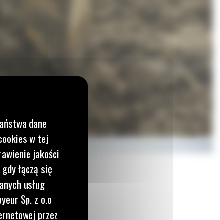
Państwa dane
cookies w tej
rawienie jakości
 gdy łączą się
wanych usług
yeur Sp. z o.o
ernetowej przez