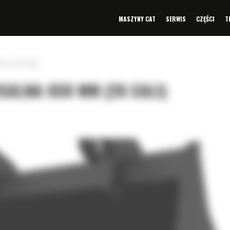
MASZYNY CAT
SERWIS
CZĘŚCI
T
0 mm (26 cali)
SALNA 650 MM (26 CALI)