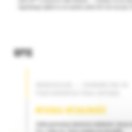
Łyżki Cat
to więcej niż tylko dodatek — stanowią rozszerzen
negatywnego wpływu na oszczędność paliwa lub stan maszyny. S
OPIS
UNIWERSALNA — EKONOMICZNA DO
PODSTAWOWYCH PRAC KOPANIA
WYSOKA WYDAJNOŚĆ
Zyskaj gwarancję najwyższej wydajności, łącząc
Cat z łyżką Cat, która cechuje się niezwykłą