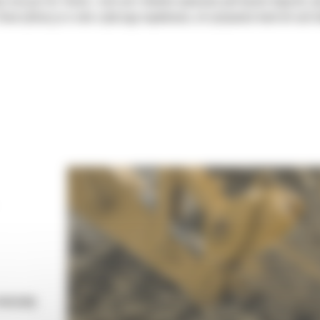
ie maszyn Cat. Każda z nich jest idealnie wyważona pod kątem koparek, 
tworzyliśmy je w celu szybszego napełniania, utrzymywania kontroli nad 
 maszynę