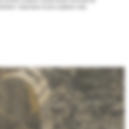
aby umożliwić nasypowe transportowanie materiałów bez
ładunkiem i dopasowania do poszczególnych zadań.