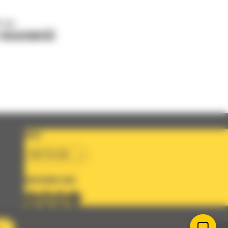
o nas
J WIADOMOŚĆ
KRAJ
BM POLSKA
OBSERWUJ NAS