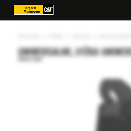
Panel zarządzania plikami cookies
»
»
»
Strona główna
Produkty
Uniwersalne
Łyżka uniwersalna 65
UNIWERSALNE, ŁYŻKA UNIWER
Uniwersalne