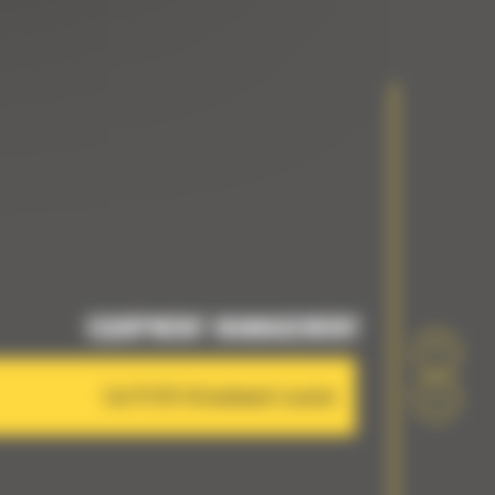
EQUIPMENT MANAGEMENT
Cat PL161 Attachment Locator