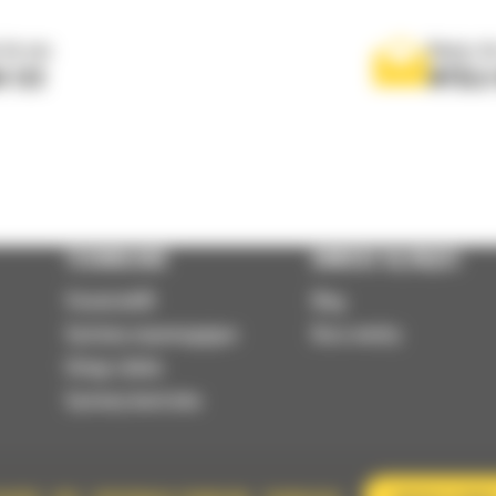
 do nas
Napisz d
0 122
WYŚLI
TECHNOLOGIE
DOWIEDZ SIĘ WIĘCEJ
VisionLink®
Blog
Systemy wspomagające
Baza wiedzy
Usługi zdalne
Systemy kontrolne