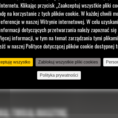
nternetu. Klikając przycisk „Zaakceptuj wszystkie pliki co
dę na korzystanie z tych plików cookie. W każdej chwili 
referencje w naszej Witrynie internetowej. W celu uzyskani
nformacji dotyczących przetwarzania należy zapoznać się 
ięcej informacji, w tym na temat zarządzania tymi plikam
eźć w naszej Polityce dotyczącej plików cookie dostępnej t
ceptuję wszystko
Zablokuj wszystkie pliki cookies
Person
Polityka prywatności
NIĄ TWOJĄ MASZYNĘ