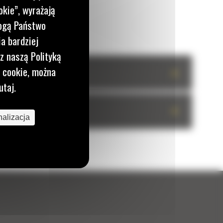
okie”, wyrażają
mogą Państwo
a bardziej
z naszą Polityką
i cookie, można
+
utaj.
+
alizacja