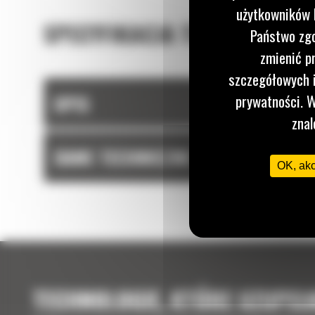
użytkowników I
SPECYFIKACJA TECHNICZNA
Państwo zgo
zmienić p
szczegółowych i
OPIS
prywatności. W
znal
DANE TECHNICZNE
OK, ak
TECHNOLOGIE, KTÓRE UZUPEŁ