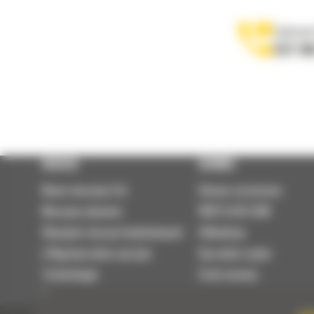
Zadzwoń
122 10
OFERTA
SERWIS
Nowe maszyny Cat
Umowa serwisowa
Maszyny używane
PARTS.CAT.COM
Wynajem maszyn budowlanych
Odbudowy
| Wypożyczalnia sprzętu
Sprzedaż części
Technologie
Szok cenowy
Osprzęt