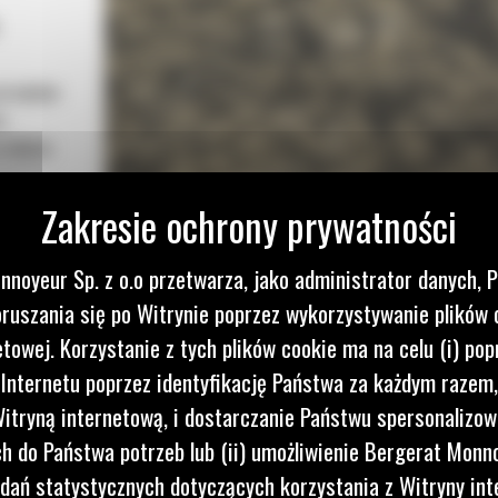
przepływ
a
o obniża
yżki Cat
kszenia
nnoyeur Sp. z o.o przetwarza, jako administrator danych, 
ótszym
ruszania się po Witrynie poprzez wykorzystywanie plików 
ą
etowej. Korzystanie z tych plików cookie ma na celu (i) pop
każdego
 Internetu poprzez identyfikację Państwa za każdym razem,
itryną internetową, i dostarczanie Państwu spersonalizo
 do Państwa potrzeb lub (ii) umożliwienie Bergerat Monno
dań statystycznych dotyczących korzystania z Witryny int