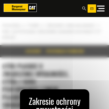
Panel zarządzania plikami cookies
»
»
»
Strona główna
Produkty
Łyżki płaskie o zwiększonej wydajności
Łyżka z serii Performance z dnem płaskim i mocowaniem sworzniowym 3,1 m³
(4,00 yd³)
SZCZEGÓŁY
SPECYFIKACJA TECHNICZNA
ŁYŻKI PŁASKIE O
ZWIĘKSZONEJ WYDAJNOŚCI,
ŁYŻKA Z SERII
PERFORMANCE Z DNEM
PŁASKIM I MOCOWANIEM
SWORZNIOWYM 3,1 M³ (4,00