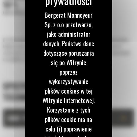
YD³)
Łyżki płaskie o zwiększonej wydajności
Bergerat Monnoyeur
Sp. z o.o przetwarza,
jako administrator
Do 50% krótszy czas kopania oraz możliwość zachowania do 15% większej ilości
danych, Państwa dane
ładunku dzięki łyżce z serii Performance z dnem płaskim. Najlepszy wybór do
dotyczące poruszania
zastosowań związanych z układaniem stosów i załadunkiem pojazdów ciężarowych,
szczególnie w przypadku pracy na miękkim podłożu.
się po Witrynie
poprzez
wykorzystywanie
SPECYFIKACJA
plików cookies w tej
TECHNICZNA
Witrynie internetowej.
Korzystanie z tych
+
DANE TECHNICZNE
plików cookie ma na
celu (i) poprawienie