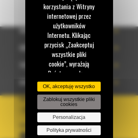
korzystania z Witryny
internetowej przez
użytkowników
OFERTA
Internetu. Klikając
przycisk „Zaakceptuj
SERWIS
wszystkie pliki
cookie”, wyrażają
TECHNOLOGIE
Państwo zgodę na
korzystanie z tych
DOWIEDZ SIĘ WIĘCEJ
OK, akceptuję wszystko
plików cookie. W
KRAJ
Zablokuj wszystkie pliki
każdej chwili mogą
cookies
BM POLSKA
Państwo zmienić
Personalizacja
preferencje w naszej
OBSERWUJ NAS
Witrynie internetowej.
Polityka prywatności