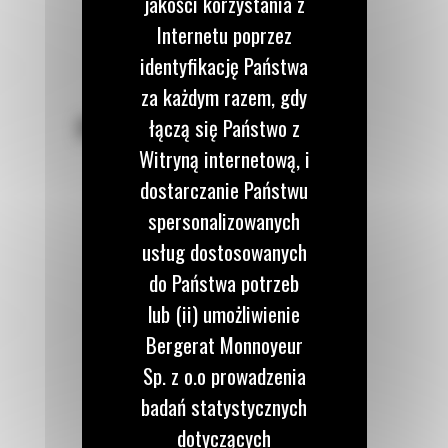
jakości korzystania z
Internetu poprzez
identyfikację Państwa
za każdym razem, gdy
POZOSTAŃMY W KONTAKCIE
łączą się Państwo z
Witryną internetową, i
dostarczanie Państwu
spersonalizowanych
usług dostosowanych
Zadzwoń do nas
do Państwa potrzeb
122 100 122
lub (ii) umożliwienie
Bergerat Monnoyeur
Napisz do nas
Sp. z o.o prowadzenia
WYŚLIJ WIADOMOŚĆ
badań statystycznych
dotyczących